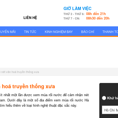
GIỜ LÀM VIỆC
08h đến 21h
THỨ 2 - THỨ 6:
LIÊN HỆ
08h30 đến 20h
THỨ 7 - CN:
UYẾN MÃI
TIN TỨC
KINH NGHIỆM BAY
BÁO CHÍ
THANH T
ề nét văn hoá truyền thống xưa
ăn hoá truyền thống xưa
 ít nhất một lần được xem múa rối nước để cảm nhận nét
Khứ h
 Nam. Dưới đây là một số địa điểm xem múa rối nước Hà
tìm hiểu thêm về loại hình nghệ thuật đặc sắc này.
Hồ Chí 