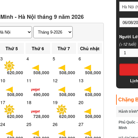
Hà Nội (
 Minh - Hà Nội tháng 9 năm 2026
Người Lớ
(>12 tuổi)
Thứ 5
Thứ 6
Thứ 7
Chủ nhật
3
4
5
6
620,000
508,000
508,000
508,000
10
11
12
13
Lịc
508,000
490,000
508,000
638,000
Chặng B
17
18
19
20
Hành trình
620,000
728,000
620,000
508,000
Phú Quốc -
24
25
26
27
Minh
508,000
508,000
508,000
508,000