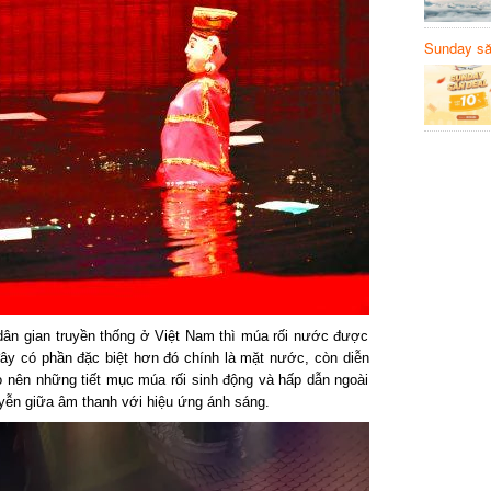
Sunday să
Sanvemay
 dân gian truyền thống ở Việt Nam thì múa rối nước được
ây có phần đặc biệt hơn đó chính là mặt nước, còn diễn
ạo nên những tiết mục múa rối sinh động và hấp dẫn ngoài
uyễn giữa âm thanh với hiệu ứng ánh sáng.