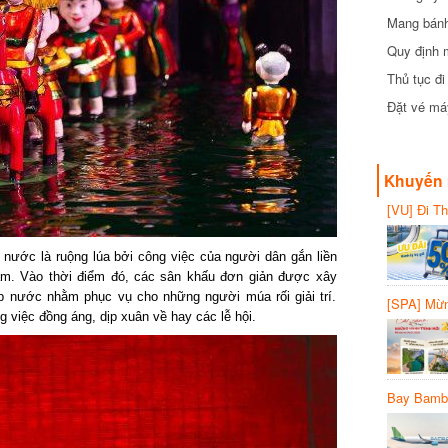
Mang bánh 
đồng
Quy định 
Thủ tục đ
Đặt vé máy
Khuyến 
[VU] Đi T
giảm 50% 
 nước là ruộng lúa bởi công việc của người dân gắn liền
ăm. Vào thời điểm đó, các sân khấu đơn giản được xây
 nước nhằm phục vụ cho những người múa rối giải trí.
[SPA] Mừn
 việc đồng áng, dịp xuân về hay các lễ hội.
20%
Bay Bambo