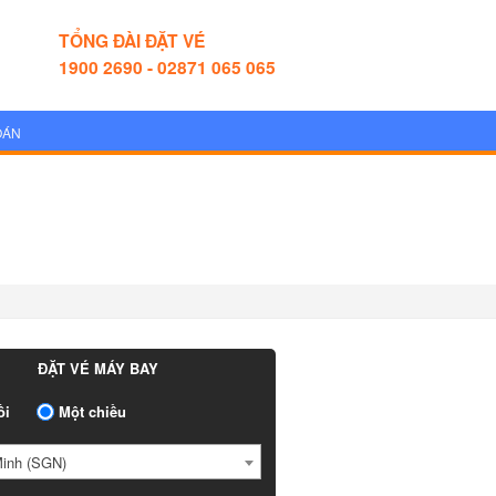
TỔNG ĐÀI ĐẶT VÉ
1900 2690 - 02871 065 065
OÁN
ĐẶT VÉ MÁY BAY
ồi
Một chiều
Minh (SGN)