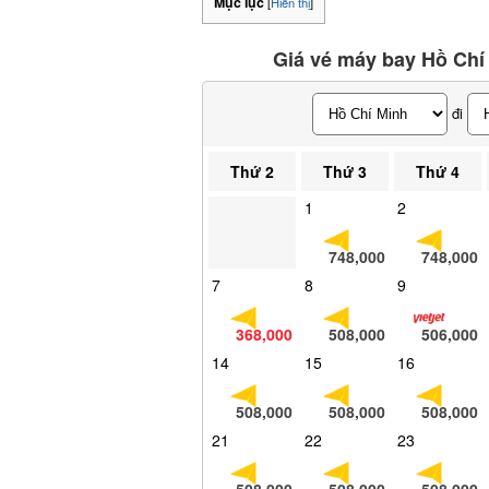
Mục lục
[
Hiển thị
]
Giá vé máy bay Hồ Chí
đi
Thứ 2
Thứ 3
Thứ 4
1
2
748,000
748,000
7
8
9
368,000
508,000
506,000
14
15
16
508,000
508,000
508,000
21
22
23
508,000
508,000
508,000