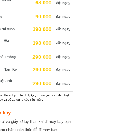
h - Phú
68,000
đặt ngay
90,000
uế
đặt ngay
190,000
 Chí Minh
đặt ngay
h - Đà
198,000
đặt ngay
290,000
Hải Phòng
đặt ngay
290,000
h - Tam Kỳ
đặt ngay
ột - Hồ
290,000
đặt ngay
: Thuế + phí, hành lý ký gửi, các yêu cầu đặc biệt
ay và có áp dụng các điều kiện.
h bay
ới về giấy tờ tuỳ thân khi đi máy bay bạn
xác nhận nhân thân để đi máy bay