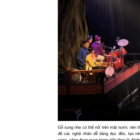
Gỗ sung nhẹ có thể nổi trên mặt nước nên 
để các nghệ nhân dễ dàng đục đẽo, tạo nê
xong, công đoạn quan trọng tiếp theo là đán