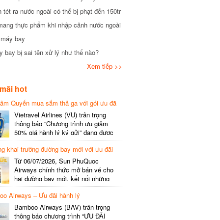
tét ra nước ngoài có thể bị phạt đến 150tr
mang thực phẩm khi nhập cảnh nước ngoài
i máy bay
 bay bị sai tên xử lý như thế nào?
Xem tiếp >>
mãi hot
hâm Quyến mua sắm thả ga với gói ưu đã
phí gói cước
Vietravel Airlines (VU) trân trọng
thông báo “Chương trình ưu giảm
50% giá hành lý ký gửi” đang được
triển khai cho đường bay quốc tế mới
g khai trường đường bay mới với ưu đãi
kết nối từ TP. Hồ Chí Minh
(SGN) đi Thâm Quyến – Trung Quốc
Từ 06/07/2026, Sun PhuQuoc
(SZX), chi tiết như sau: LỊCH BAY
Airways chính thức mở bán vé cho
CHI TIẾT Đường bay SHCB Giờ khởi
hai đường bay mới, kết nối những
hành Giờ đến Tần suất…
điểm đến giàu trải nghiệm, giúp hành
o Airways – Ưu đãi hành lý
khách khám phá vẻ đẹp thiên nhiên
và văn hóa của miền Trung Việt Nam.
Bamboo Airways (BAV) trân trọng
Thông tin đường bay mới Đường bay
thông báo chương trình “ƯU ĐÃI