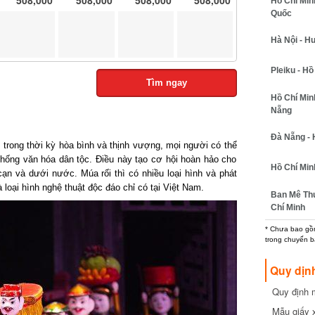
Hồ Chí Min
Quốc
Hà Nội - H
Pleiku - Hồ
Tìm ngay
Hồ Chí Min
Nẵng
Đà Nẵng - 
trong thời kỳ hòa bình và thịnh vượng, mọi người có thể
thống văn hóa dân tộc. Điều này tạo cơ hội hoàn hảo cho
Hồ Chí Min
 cạn và dưới nước. Múa rối thì có nhiều loại hình và phát
à loại hình nghệ thuật độc đáo chỉ có tại Việt Nam.
Ban Mê Thu
Chí Minh
* Chưa bao gồm
trong chuyến b
Quy dịn
Quy định m
cần biết
Mẫu giấy 