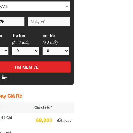
HAN)
n
Trẻ Em
Em Bé
(2-12 tuổi)
(0-2 tuổi)
h Âm
ay Giá Rẻ
*
Giá chỉ từ*
 Hồ Chí
68,000
đặt ngay