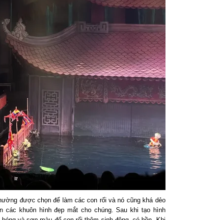
thường được chọn để làm các con rối và nó cũng khá dẻo
n các khuôn hình đẹp mắt cho chúng. Sau khi tạo hình
h bóng và sơn màu để con rối thêm sinh động, có hồn. Khi