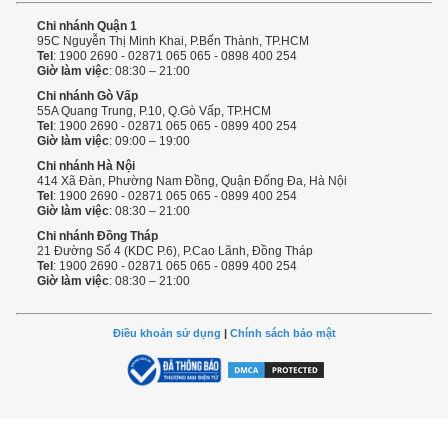
Chi nhánh Quận 1
95C Nguyễn Thị Minh Khai, P.Bến Thành, TP.HCM
Tel
: 1900 2690 - 02871 065 065 - 0898 400 254
Giờ làm việc
: 08:30 – 21:00
Chi nhánh Gò Vấp
55A Quang Trung, P.10, Q.Gò Vấp, TP.HCM
Tel
: 1900 2690 - 02871 065 065 - 0899 400 254
Giờ làm việc
: 09:00 – 19:00
Chi nhánh Hà Nội
414 Xã Đàn, Phường Nam Đồng, Quận Đống Đa, Hà Nội
Tel
: 1900 2690 - 02871 065 065 - 0899 400 254
Giờ làm việc
: 08:30 – 21:00
Chi nhánh Đồng Tháp
21 Đường Số 4 (KDC P.6), P.Cao Lãnh, Đồng Tháp
Tel
: 1900 2690 - 02871 065 065 - 0899 400 254
Giờ làm việc
: 08:30 – 21:00
Điều khoản sử dụng
|
Chính sách bảo mật