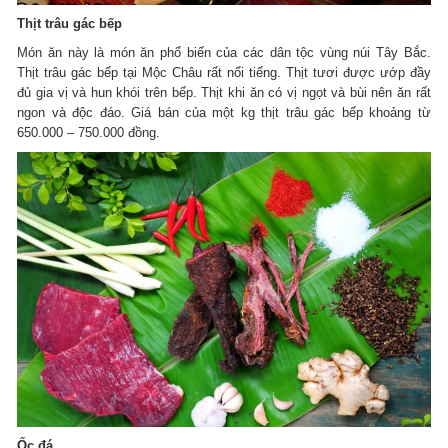
Thịt trâu gác bếp
Món ăn này là món ăn phổ biến của các dân tộc vùng núi Tây Bắc.
Thịt trâu gác bếp tại Mộc Châu rất nổi tiếng. Thịt tươi được ướp đầy
đủ gia vị và hun khói trên bếp. Thịt khi ăn có vị ngọt và bùi nên ăn rất
ngon và độc đáo. Giá bán của một kg thịt trâu gác bếp khoảng từ
650.000 – 750.000 đồng.
Ốc đá