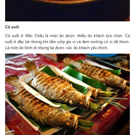
Cá suối
Cá suối ở Mộc Châu là món ăn được nhiều du khách lựa chọn. Cá
suối ở đây bé nhưng khi tẩm ướp gia vị và đem nướng có vị rất thơm.
Là món ăn bình dị nhưng lại được các du khách yêu thích.