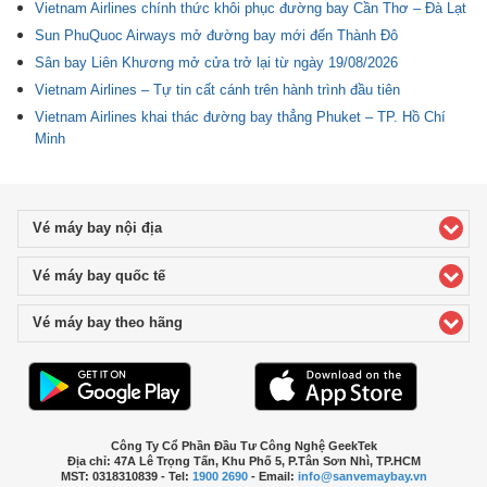
Vietnam Airlines chính thức khôi phục đường bay Cần Thơ – Đà Lạt
Sun PhuQuoc Airways mở đường bay mới đến Thành Đô
Sân bay Liên Khương mở cửa trở lại từ ngày 19/08/2026
Vietnam Airlines – Tự tin cất cánh trên hành trình đầu tiên
Vietnam Airlines khai thác đường bay thẳng Phuket – TP. Hồ Chí
Minh
Vé máy bay nội địa
click to expand contents
Vé máy bay quốc tế
click to expand contents
Vé máy bay theo hãng
click to expand contents
Công Ty Cổ Phần Đầu Tư Công Nghệ GeekTek
Địa chỉ: 47A Lê Trọng Tấn, Khu Phố 5, P.Tân Sơn Nhì, TP.HCM
MST: 0318310839 - Tel:
1900 2690
- Email:
info@sanvemaybay.vn