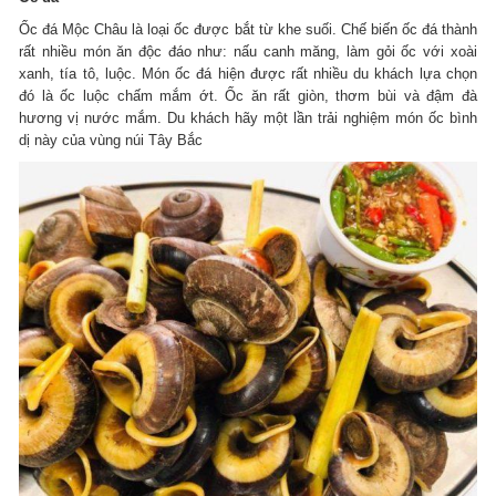
Ốc đá Mộc Châu là loại ốc được bắt từ khe suối. Chế biến ốc đá thành
rất nhiều món ăn độc đáo như: nấu canh măng, làm gỏi ốc với xoài
xanh, tía tô, luộc. Món ốc đá hiện được rất nhiều du khách lựa chọn
đó là ốc luộc chấm mắm ớt. Ốc ăn rất giòn, thơm bùi và đậm đà
hương vị nước mắm. Du khách hãy một lần trải nghiệm món ốc bình
dị này của vùng núi Tây Bắc