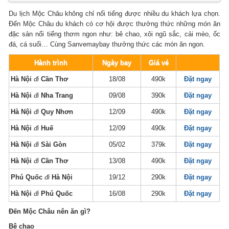
Du lịch Mộc Châu không chỉ nổi tiếng được nhiều du khách lựa chọn.
Đến Mộc Châu du khách có cơ hội được thưởng thức những món ăn
đặc sản nổi tiếng thơm ngon như: bê chao, xôi ngũ sắc, cải mèo, ốc
đá, cá suối… Cùng Sanvemaybay thưởng thức các món ăn ngon.
Hành trình
Ngày bay
Giá vé
Hà Nội
đi
Cần Thơ
18/08
490k
Đặt ngay
Hà Nội
đi
Nha Trang
09/08
390k
Đặt ngay
Hà Nội
đi
Quy Nhơn
12/09
490k
Đặt ngay
Hà Nội
đi
Huế
12/09
490k
Đặt ngay
Hà Nội
đi
Sài Gòn
05/02
379k
Đặt ngay
Hà Nội
đi
Cần Thơ
13/08
490k
Đặt ngay
Phú Quốc
đi
Hà Nội
19/12
290k
Đặt ngay
Hà Nội
đi
Phú Quốc
16/08
290k
Đặt ngay
Đến Mộc Châu nên ăn gì?
Bê chao