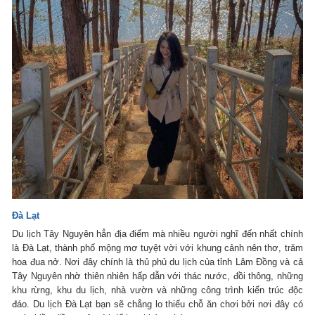
Đà Lạt
Du lịch Tây Nguyên hẳn địa điểm mà nhiều người nghĩ đến nhất chính
là Đà Lạt, thành phố mộng mơ tuyệt vời với khung cảnh nên thơ, trăm
hoa đua nở. Nơi đây chính là thủ phủ du lịch của tỉnh Lâm Đồng và cả
Tây Nguyên nhờ thiên nhiên hấp dẫn với thác nước, đồi thông, những
khu rừng, khu du lịch, nhà vườn và những công trình kiến trúc độc
đáo. Du lịch Đà Lạt bạn sẽ chẳng lo thiếu chỗ ăn chơi bởi nơi đây có