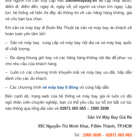
Mọi người chỉ cần truy cập vào
Sanvemaybay.vn
để cập nhật được
điểm đi, điểm đến, ngày đi, ngày về, số người và chọn tìm ngay. Lập
tức hệ thống sẽ hiển thị đầy đủ thông tin về các hãng hàng không, giá
vé cho bạn lựa chọn.
Khi săn vé máy bay đi Buôn Ma Thuột tại săn vé máy bay du khách sẽ
hoàn toàn yên tâm bởi:
– Săn vé máy bay cung cấp vé máy bay nội địa và vé máy bay quốc
tế chất lượng.
– Đa dạng khung giờ bay và các hãng hàng không nội địa để phục vụ
cho nhu cầu của khách hàng.
– Luôn có các chương trình khuyến mãi vé máy bay ưu đãi, hấp dẫn
dành cho các du khách.
– Các chương trình
vé máy bay 0 đồng
vô cùng hấp dẫn.
Bên cạnh đó, trang web của hệ thống vé máy bay giá rẻ luôn có đội
ngũ nhân viên chuyên nghiệp, bạn có thể yêu cầu sự hỗ trợ bất cứ lúc
nào thông qua tổng đài săn vé
02871 065 065 – 1900 2690
Săn Vé Máy Bay Giá Rẻ
95C Nguyễn Thị Minh Khai, P.Bến Thành, TP.HCM
Tel :
1900 2690
–
02871 065 065