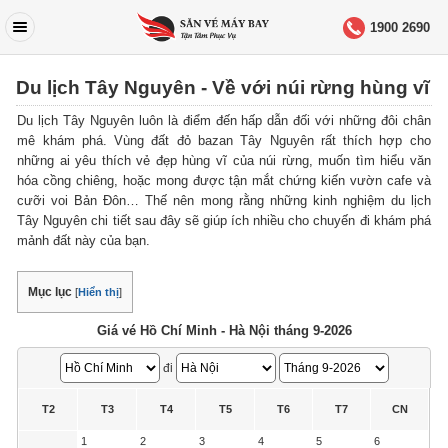
1900 2690
Du lịch Tây Nguyên - Về với núi rừng hùng vĩ
Du lịch Tây Nguyên luôn là điểm đến hấp dẫn đối với những đôi chân
mê khám phá. Vùng đất đỏ bazan Tây Nguyên rất thích hợp cho
những ai yêu thích vẻ đẹp hùng vĩ của núi rừng, muốn tìm hiểu văn
hóa cồng chiêng, hoặc mong được tận mắt chứng kiến vườn cafe và
cưỡi voi Bản Đôn… Thế nên mong rằng những kinh nghiệm du lịch
Tây Nguyên chi tiết sau đây sẽ giúp ích nhiều cho chuyến đi khám phá
mảnh đất này của bạn.
Mục lục
[
Hiển thị
]
Giá vé Hồ Chí Minh - Hà Nội tháng 9-2026
đi
T2
T3
T4
T5
T6
T7
CN
1
2
3
4
5
6