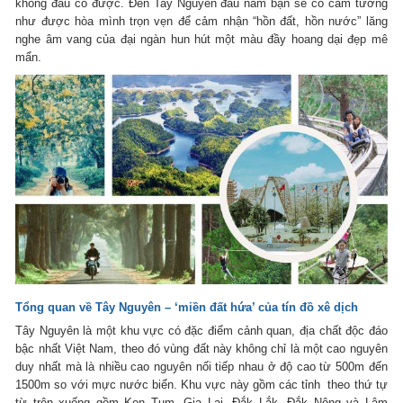
không đâu có được. Đến Tay Nguyên đầu năm bạn sẽ có cảm tưởng
như được hòa mình trọn vẹn để cảm nhận “hồn đất, hồn nước” lăng
nghe âm vang của đại ngàn hun hút một màu đầy hoang dại đẹp mê
mẩn.
Tổng quan về Tây Nguyên – ‘miền đất hứa’ của tín đồ xê dịch
Tây Nguyên là một khu vực có đặc điểm cảnh quan, địa chất độc đáo
bậc nhất Việt Nam, theo đó vùng đất này không chỉ là một cao nguyên
duy nhất mà là nhiều cao nguyên nối tiếp nhau ở độ cao từ 500m đến
1500m so với mực nước biển. Khu vực này gồm các tỉnh theo thứ tự
từ trên xuống gồm Kon Tum, Gia Lai, Đắk Lắk, Đắk Nông và Lâm