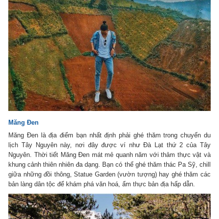
Măng Đen
Măng Đen là địa điểm bạn nhất định phải ghé thăm trong chuyến du
lịch Tây Nguyên này, nơi đây được ví như Đà Lạt thứ 2 của Tây
Nguyên. Thời tiết Măng Đen mát mẻ quanh năm với thảm thực vật và
khung cảnh thiên nhiên đa dạng. Bạn có thể ghé thăm thác Pa Sỹ, chill
giữa những đồi thông, Statue Garden (vườn tượng) hay ghé thăm các
bản làng dân tộc để khám phá văn hoá, ẩm thực bản địa hấp dẫn.