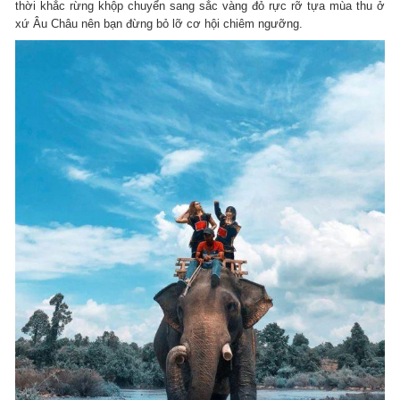
thời khắc rừng khộp chuyển sang sắc vàng đỏ rực rỡ tựa mùa thu ở
xứ Âu Châu nên bạn đừng bỏ lỡ cơ hội chiêm ngưỡng.