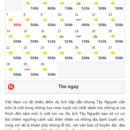
748k
868k
748k
510k
508k
508k
7
8
9
10
11
12
13
368k
508k
508k
508k
490k
508k
508k
14
15
16
17
18
19
20
508k
508k
510k
510k
728k
510k
508k
21
22
23
24
25
26
27
508k
508k
508k
508k
508k
508k
508k
28
29
30
508k
506k
508k
Tìm ngay
Việt Nam có rất nhiều điểm du lịch hấp dẫn nhưng Tây Nguyên vẫn
luôn là một trong những lựa chọn tuyệt vời nhất dành cho những ai ưa
thích đón năm mới ở một nơi xa. Du lịch Tây Nguyên bạn sẽ có cơ
hội chiêm ngưỡng cảnh sắc thiên nhiên và những địa danh tuyệt vời,
cùng với đó là khám phá những lễ hội, nét văn hoá cổ truyền độc đáo