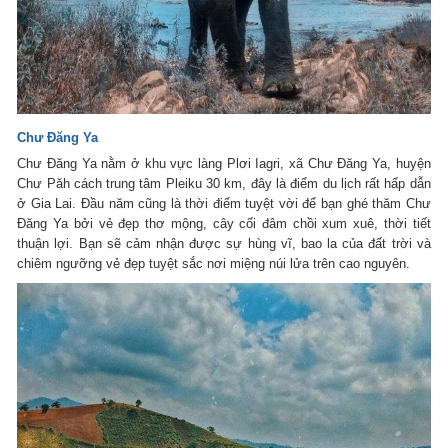
Chư Đăng Ya
Chư Đăng Ya nằm ở khu vực làng Plơi Iagri, xã Chư Đăng Ya, huyện
Chư Păh cách trung tâm Pleiku 30 km, đây là điểm du lịch rất hấp dẫn
ở Gia Lai. Đầu năm cũng là thời điểm tuyệt vời để bạn ghé thăm Chư
Đăng Ya bởi vẻ đẹp thơ mộng, cây cối đâm chồi xum xuê, thời tiết
thuận lợi. Bạn sẽ cảm nhận được sự hùng vĩ, bao la của đất trời và
chiêm ngưỡng vẻ đẹp tuyệt sắc nơi miệng núi lửa trên cao nguyên.