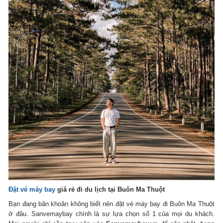
Đặt vé máy bay
giá rẻ đi du lịch tại Buôn Ma Thuột
Bạn đang băn khoăn không biết nên đặt vé máy bay đi Buôn Ma Thuột
ở đâu. Sanvemaybay chính là sự lựa chọn số 1 của mọi du khách.