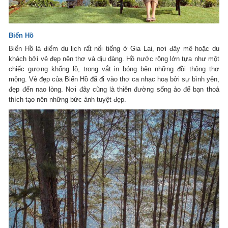
Biển Hồ
Biển Hồ là điểm du lịch rất nổi tiếng ở Gia Lai, nơi đây mê hoặc du
khách bởi vẻ đẹp nên thơ và dịu dàng. Hồ nước rộng lớn tựa như một
chiếc gương khổng lồ, trong vắt in bóng bên những đồi thông thơ
mộng. Vẻ đẹp của Biển Hồ đã đi vào thơ ca nhạc hoạ bởi sự bình yên,
đẹp đến nao lòng. Nơi đây cũng là thiên đường sống ảo để bạn thoả
thích tạo nên những bức ảnh tuyệt đẹp.