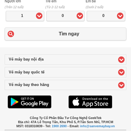
Người lớn
Trẻ em
Em bé
(Trên 12 tuổi)
(Từ 2-12 tuổi)
(Dưới 2 tuổi)
1
0
0
Tìm ngay
Vé máy bay nội địa
click to expand contents
Vé máy bay quốc tế
click to expand contents
Vé máy bay theo hãng
click to expand contents
Công Ty Cổ Phần Đầu Tư Công Nghệ GeekTek
Địa chỉ: 47A Lê Trọng Tấn, Khu Phố 5, P.Tân Sơn Nhì, TP.HCM
MST: 0318310839 - Tel:
1900 2690
- Email:
info@sanvemaybay.vn