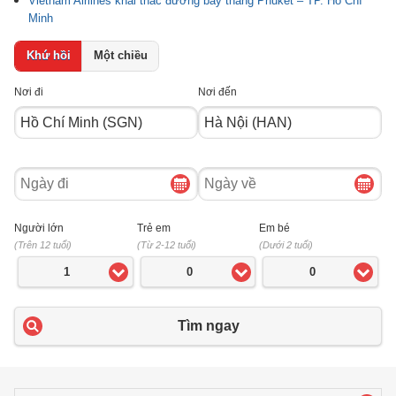
Vietnam Airlines khai thác đường bay thẳng Phuket – TP. Hồ Chí
Minh
Khứ hồi
Một chiều
Nơi đi
Nơi đến
Ngày
Ngày
đi
về
Người lớn
Trẻ em
Em bé
(Trên 12 tuổi)
(Từ 2-12 tuổi)
(Dưới 2 tuổi)
1
0
0
Tìm ngay