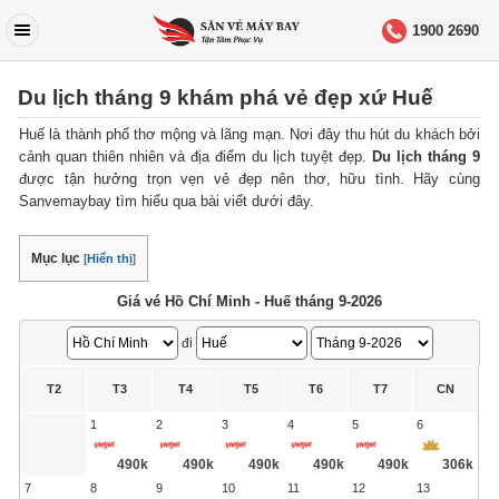
1900 2690
Du lịch tháng 9 khám phá vẻ đẹp xứ Huế
Huế là thành phố thơ mộng và lãng mạn. Nơi đây thu hút du khách bởi
cảnh quan thiên nhiên và địa điểm du lịch tuyệt đẹp.
Du lịch tháng 9
được tận hưởng trọn vẹn vẻ đẹp nên thơ, hữu tình. Hãy cùng
Sanvemaybay tìm hiểu qua bài viết dưới đây.
Mục lục
[
Hiển thị
]
Giá vé Hồ Chí Minh - Huế tháng 9-2026
đi
T2
T3
T4
T5
T6
T7
CN
1
2
3
4
5
6
490k
490k
490k
490k
490k
306k
7
8
9
10
11
12
13