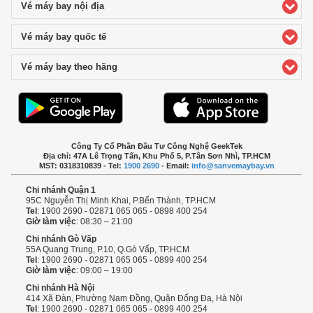
Vé máy bay nội địa
click to expand contents
Vé máy bay quốc tế
click to expand contents
Vé máy bay theo hãng
click to expand contents
Công Ty Cổ Phần Đầu Tư Công Nghệ GeekTek
Địa chỉ: 47A Lê Trọng Tấn, Khu Phố 5, P.Tân Sơn Nhì, TP.HCM
MST: 0318310839 - Tel:
1900 2690
- Email:
info@sanvemaybay.vn
Chi nhánh Quận 1
95C Nguyễn Thị Minh Khai, P.Bến Thành, TP.HCM
Tel
: 1900 2690 - 02871 065 065 - 0898 400 254
Giờ làm việc
: 08:30 – 21:00
Chi nhánh Gò Vấp
55A Quang Trung, P.10, Q.Gò Vấp, TP.HCM
Tel
: 1900 2690 - 02871 065 065 - 0899 400 254
Giờ làm việc
: 09:00 – 19:00
Chi nhánh Hà Nội
414 Xã Đàn, Phường Nam Đồng, Quận Đống Đa, Hà Nội
Tel
: 1900 2690 - 02871 065 065 - 0899 400 254