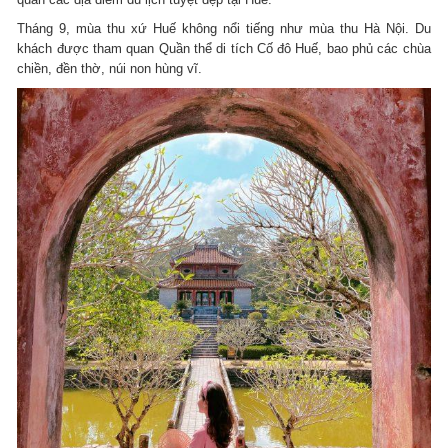
Tháng 9, mùa thu xứ Huế không nổi tiếng như mùa thu Hà Nội. Du
khách được tham quan Quần thể di tích Cố đô Huế, bao phủ các chùa
chiền, đền thờ, núi non hùng vĩ.