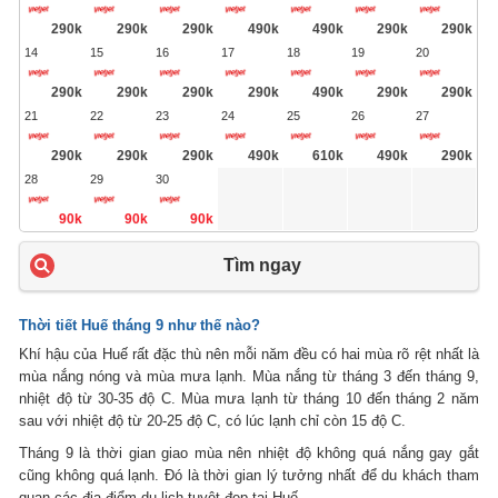
290k
290k
290k
490k
490k
290k
290k
14
15
16
17
18
19
20
290k
290k
290k
290k
490k
290k
290k
21
22
23
24
25
26
27
290k
290k
290k
490k
610k
490k
290k
28
29
30
90k
90k
90k
Tìm ngay
Thời tiết Huế tháng 9 như thế nào?
Khí hậu của Huế rất đặc thù nên mỗi năm đều có hai mùa rõ rệt nhất là
mùa nắng nóng và mùa mưa lạnh. Mùa nắng từ tháng 3 đến tháng 9,
nhiệt độ từ 30-35 độ C. Mùa mưa lạnh từ tháng 10 đến tháng 2 năm
sau với nhiệt độ từ 20-25 độ C, có lúc lạnh chỉ còn 15 độ C.
Tháng 9 là thời gian giao mùa nên nhiệt độ không quá nắng gay gắt
cũng không quá lạnh. Đó là thời gian lý tưởng nhất để du khách tham
quan các địa điểm du lịch tuyệt đẹp tại Huế.