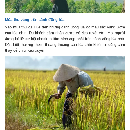
Mùa thu vàng trên cánh đồng lúa
Vào mùa thu xứ Huế trên những cánh đồng lúa có màu sắc vàng ươm
của lúa chín. Du khách cảm nhận được vẻ đẹp tuyệt vời. Mọi người
đừng bỏ lỡ cơ hội check in tấm hình đẹp nhất trên cánh đồng lúa nhé.
Đặc biệt, hương thơm thoang thoảng của lúa chín khiến ai cũng cảm
thấy dễ chịu, xao xuyến.