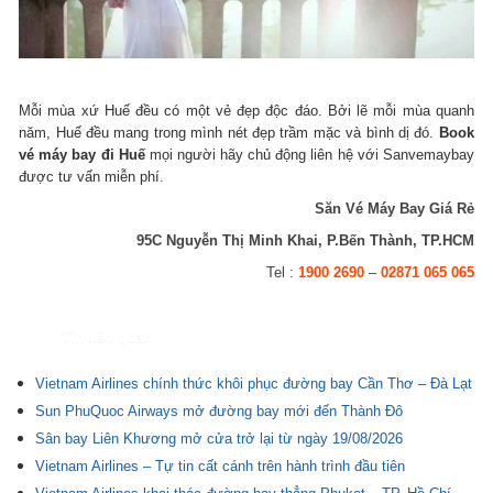
Mỗi mùa xứ Huế đều có một vẻ đẹp độc đáo. Bởi lẽ mỗi mùa quanh
năm, Huế đều mang trong mình nét đẹp trầm mặc và bình dị đó.
Book
vé máy bay đi Huế
mọi người hãy chủ động liên hệ với Sanvemaybay
được tư vấn miễn phí.
Săn Vé Máy Bay Giá Rẻ
95C Nguyễn Thị Minh Khai, P.Bến Thành, TP.HCM
Tel :
1900 2690
–
02871 065 065
Tin liên quan
Vietnam Airlines chính thức khôi phục đường bay Cần Thơ – Đà Lạt
Sun PhuQuoc Airways mở đường bay mới đến Thành Đô
Sân bay Liên Khương mở cửa trở lại từ ngày 19/08/2026
Vietnam Airlines – Tự tin cất cánh trên hành trình đầu tiên