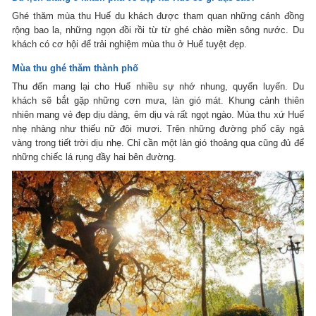
Ghé thăm mùa thu Huế du khách được tham quan những cánh đồng
rộng bao la, những ngọn đồi rồi từ từ ghé chào miền sông nước. Du
khách có cơ hội để trải nghiệm mùa thu ở Huế tuyệt đẹp.
Mùa thu ghé thăm thành phố
Thu đến mang lại cho Huế nhiều sự nhớ nhung, quyến luyến. Du
khách sẽ bắt gặp những cơn mưa, làn gió mát. Khung cảnh thiên
nhiên mang vẻ đẹp dịu dàng, êm dịu và rất ngọt ngào. Mùa thu xứ Huế
nhẹ nhàng như thiếu nữ đôi mươi. Trên những đường phố cây ngả
vàng trong tiết trời dịu nhẹ. Chỉ cần một làn gió thoảng qua cũng đủ để
những chiếc lá rụng đầy hai bên đường.