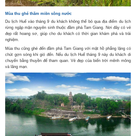
Mùa thu ghé thăm miền sông nước
Du lịch Huế vào tháng 9 du khách không thể bỏ qua địa điểm du lịch
rừng ngập mặn nguyên sinh thuộc đầm phá Tam Giang. Nơi đây có vẻ
đẹp rất hoang sơ, giúp cho du khách có thời gian khám phá và trải
nghiệm.
Mùa thu cũng ghé đến đầm phá Tam Giang với mặt hồ phẳng lặng có
chút gợn sóng khi gió đến. Nếu du lịch Huế tháng 9 này du khách di
chuyển bằng thuyền để tham quan. Vẻ đẹp của biển trời mênh mông
và lãng mạn.