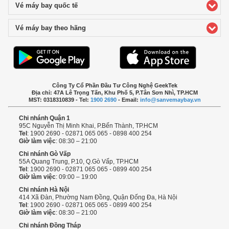
Vé máy bay quốc tế
click to expand contents
Vé máy bay theo hãng
click to expand contents
Công Ty Cổ Phần Đầu Tư Công Nghệ GeekTek
Địa chỉ: 47A Lê Trọng Tấn, Khu Phố 5, P.Tân Sơn Nhì, TP.HCM
MST: 0318310839 - Tel:
1900 2690
- Email:
info@sanvemaybay.vn
Chi nhánh Quận 1
95C Nguyễn Thị Minh Khai, P.Bến Thành, TP.HCM
Tel
: 1900 2690 - 02871 065 065 - 0898 400 254
Giờ làm việc
: 08:30 – 21:00
Chi nhánh Gò Vấp
55A Quang Trung, P.10, Q.Gò Vấp, TP.HCM
Tel
: 1900 2690 - 02871 065 065 - 0899 400 254
Giờ làm việc
: 09:00 – 19:00
Chi nhánh Hà Nội
414 Xã Đàn, Phường Nam Đồng, Quận Đống Đa, Hà Nội
Tel
: 1900 2690 - 02871 065 065 - 0899 400 254
Giờ làm việc
: 08:30 – 21:00
Chi nhánh Đồng Tháp