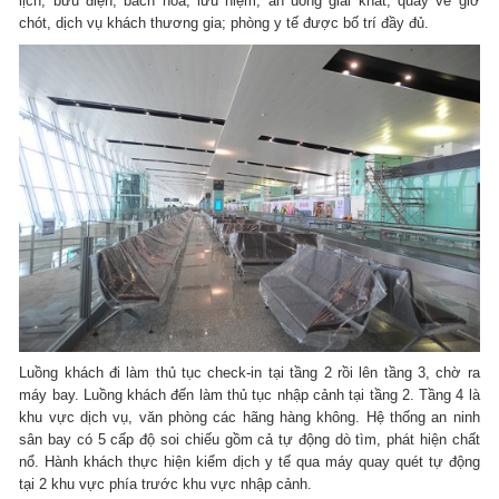
lịch; bưu điện, bách hóa, lưu niệm, ăn uống giải khát, quầy vé giờ
chót, dịch vụ khách thương gia; phòng y tế được bố trí đầy đủ.
Luồng khách đi làm thủ tục check-in tại tầng 2 rồi lên tầng 3, chờ ra
máy bay. Luồng khách đến làm thủ tục nhập cảnh tại tầng 2. Tầng 4 là
khu vực dịch vụ, văn phòng các hãng hàng không. Hệ thống an ninh
sân bay có 5 cấp độ soi chiếu gồm cả tự động dò tìm, phát hiện chất
nổ. Hành khách thực hiện kiểm dịch y tế qua máy quay quét tự động
tại 2 khu vực phía trước khu vực nhập cảnh.