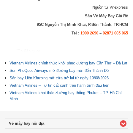
Nguồn từ Vnexpress
Săn Vé Máy Bay Giá Rẻ
95C Nguyễn Thị Minh Khai, P.Bến Thành, TP.HCM
Tel :
1900 2690
–
02871 065 065
Tin liên quan
Vietnam Airlines chính thức khôi phục đường bay Cần Thơ – Đà Lạt
Sun PhuQuoc Airways mở đường bay mới đến Thành Đô
Sân bay Liên Khương mở cửa trở lại từ ngày 19/08/2026
Vietnam Airlines – Tự tin cất cánh trên hành trình đầu tiên
Vietnam Airlines khai thác đường bay thẳng Phuket – TP. Hồ Chí
Minh
Vé máy bay nội địa
click to expand contents