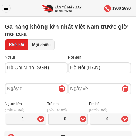
1900 2690
Ga hàng không lớn nhất Việt Nam trước giờ
mở cửa
Khứ hồi
Một chiều
Nơi đi
Nơi đến
Ngày
Ngày
đi
về
Người lớn
Trẻ em
Em bé
(Trên 12 tuổi)
(Từ 2-12 tuổi)
(Dưới 2 tuổi)
1
0
0