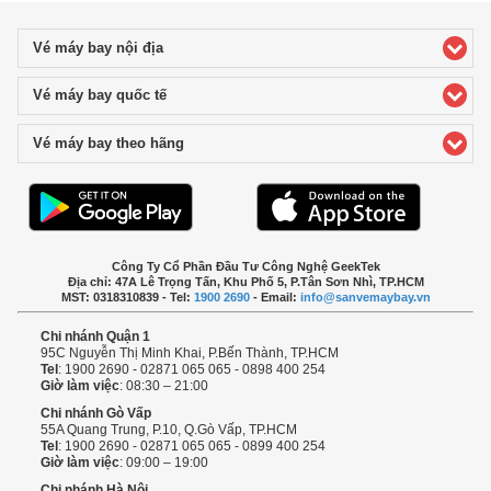
Vé máy bay nội địa
click to expand contents
Vé máy bay quốc tế
click to expand contents
Vé máy bay theo hãng
click to expand contents
Công Ty Cổ Phần Đầu Tư Công Nghệ GeekTek
Địa chỉ: 47A Lê Trọng Tấn, Khu Phố 5, P.Tân Sơn Nhì, TP.HCM
MST: 0318310839 - Tel:
1900 2690
- Email:
info@sanvemaybay.vn
Chi nhánh Quận 1
95C Nguyễn Thị Minh Khai, P.Bến Thành, TP.HCM
Tel
: 1900 2690 - 02871 065 065 - 0898 400 254
Giờ làm việc
: 08:30 – 21:00
Chi nhánh Gò Vấp
55A Quang Trung, P.10, Q.Gò Vấp, TP.HCM
Tel
: 1900 2690 - 02871 065 065 - 0899 400 254
Giờ làm việc
: 09:00 – 19:00
Chi nhánh Hà Nội