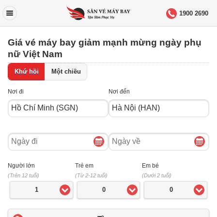
1900 2690
Giá vé máy bay giảm mạnh mừng ngày phụ
nữ Việt Nam
Khứ hồi
Một chiều
Nơi đi
Nơi đến
Ngày
Ngày
đi
về
Người lớn
Trẻ em
Em bé
(Trên 12 tuổi)
(Từ 2-12 tuổi)
(Dưới 2 tuổi)
1
0
0