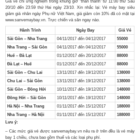
Giá vé chỉ ứng nghiệm trong khung giờ “thần thánh” từ 11:00 thứ Sáu
20/10 đến 23:59 thứ Hai ngày 23/10. Xin nhắc lại: Vé máy bay siêu
giảm giá nhân ngày Phụ nữ Việt Nam, giá giảm còn 10% đã có mặt tại
www.sanvemaybay.vn. Trực chiến và săn ngay nào.
Hành Trình
Ngày Bay
Giá Vé
Sài Gòn – Nha Trang
04/11/2017 đến 04/12/2017
55000
Nha Trang – Sài Gòn
04/11/2017 đến 04/12/2017
55000
Huế – Đà Lạt
01/12/2017 đến 20/12/2017
88000
Đà Lạt – Huế
01/12/2017 đến 20/12/2017
88000
Sài Gòn – Chu Lai
13/11/2017 đến 19/12/2017
138000
Chu Lai – Sài Gòn
13/11/2017 đến 19/12/2017
138000
Sài Gòn – Đồng Hới
10/11/2017 đến 19/12/2017
148000
Đồng Hới – Sài Gòn
10/11/2017 đến 19/12/2017
148000
Hà Nội – Nha Trang
01/11/2017 đến 15/12/2017
188000
Nha Trang – Hà Nội
01/11/2017 đến 15/12/2017
188000
Lưu ý:
– Các mức giá vé được sanvemaybay.vn nêu ra ở trên đều là vé máy
bay 1 chiều, chưa bao gồm thuế và các loại phụ phí.