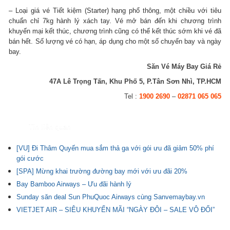
– Loại giá vé Tiết kiệm (Starter) hạng phổ thông, một chiều với tiêu
chuẩn chỉ 7kg hành lý xách tay. Vé mở bán đến khi chương trình
khuyến mại kết thúc, chương trình cũng có thể kết thúc sớm khi vé đã
bán hết. Số lượng vé có hạn, áp dụng cho một số chuyến bay và ngày
bay.
Săn Vé Máy Bay Giá Rẻ
47A Lê Trọng Tấn, Khu Phố 5, P.Tân Sơn Nhì, TP.HCM
Tel :
1900 2690
–
02871 065 065
Tin liên quan
[VU] Đi Thâm Quyến mua sắm thả ga với gói ưu đã giảm 50% phí
gói cước
[SPA] Mừng khai trường đường bay mới với ưu đãi 20%
Bay Bamboo Airways – Ưu đãi hành lý
Sunday săn deal Sun PhuQuoc Airways cùng Sanvemaybay.vn
VIETJET AIR – SIÊU KHUYẾN MÃI “NGÀY ĐÔI – SALE VÔ ĐỐI”