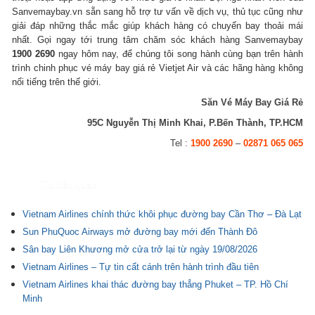
Sanvemaybay.vn sẵn sang hỗ trợ tư vấn về dịch vụ, thủ tục cũng như
giải đáp những thắc mắc giúp khách hàng có chuyến bay thoải mái
nhất. Gọi ngay tới trung tâm chăm sóc khách hàng Sanvemaybay
1900 2690
ngay hôm nay, để chúng tôi song hành cùng bạn trên hành
trình chinh phục vé máy bay giá rẻ Vietjet Air và các hãng hàng không
nổi tiếng trên thế giới.
Săn Vé Máy Bay Giá Rẻ
95C Nguyễn Thị Minh Khai, P.Bến Thành, TP.HCM
Tel :
1900 2690
–
02871 065 065
Tin liên quan
Vietnam Airlines chính thức khôi phục đường bay Cần Thơ – Đà Lạt
Sun PhuQuoc Airways mở đường bay mới đến Thành Đô
Sân bay Liên Khương mở cửa trở lại từ ngày 19/08/2026
Vietnam Airlines – Tự tin cất cánh trên hành trình đầu tiên
Vietnam Airlines khai thác đường bay thẳng Phuket – TP. Hồ Chí
Minh