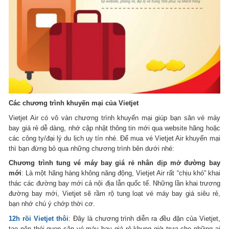
Các chương trình khuyến mại của Vietjet
Vietjet Air có vô vàn chương trình khuyến mại giúp bạn săn vé máy
bay giá rẻ dễ dàng, nhớ cập nhật thông tin mới qua website hãng hoặc
các công ty/đại lý du lịch uy tín nhé. Để mua vé Vietjet Air khuyến mại
thì bạn đừng bỏ qua những chương trình bên dưới nhé:
Chương trình tung vé máy bay giá rẻ nhân dịp mở đường bay
mới
: Là một hãng hàng không năng động, Vietjet Air rất “chịu khó” khai
thác các đường bay mới cả nội địa lẫn quốc tế. Những lần khai trương
đường bay mới, Vietjet sẽ rầm rộ tung loạt vé máy bay giá siêu rẻ,
bạn nhớ chú ý chớp thời cơ.
12h rồi Vietjet thôi
: Đây là chương trình diễn ra đều đặn của Vietjet,
tạo nên thói quen săn vé máy bay giá rẻ khung giờ trưa cho những ai