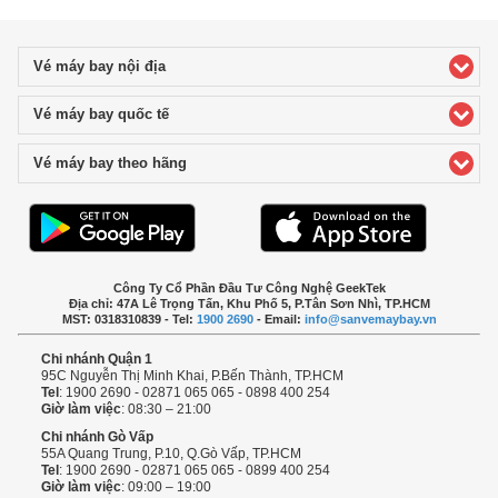
Vé máy bay nội địa
click to expand contents
Vé máy bay quốc tế
click to expand contents
Vé máy bay theo hãng
click to expand contents
Công Ty Cổ Phần Đầu Tư Công Nghệ GeekTek
Địa chỉ: 47A Lê Trọng Tấn, Khu Phố 5, P.Tân Sơn Nhì, TP.HCM
MST: 0318310839 - Tel:
1900 2690
- Email:
info@sanvemaybay.vn
Chi nhánh Quận 1
95C Nguyễn Thị Minh Khai, P.Bến Thành, TP.HCM
Tel
: 1900 2690 - 02871 065 065 - 0898 400 254
Giờ làm việc
: 08:30 – 21:00
Chi nhánh Gò Vấp
55A Quang Trung, P.10, Q.Gò Vấp, TP.HCM
Tel
: 1900 2690 - 02871 065 065 - 0899 400 254
Giờ làm việc
: 09:00 – 19:00