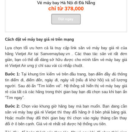
Vé máy bay Hà Nội đi Đà Nẵng
chỉ từ 378,000
Cách đặt vé máy bay giá rẻ trên mạng
Lựa chọn tối ưu hơn cả là truy cập link săn vé máy bay giá rẻ của
hãng Vietjet Air tại Sanvemaybay.vn . Các thao tác săn vé rất đơn
giản, bạn có thể dễ dàng sở hữu được cho mình tấm vé máy bay giá
rẻ Vietjet Air ưng ý chỉ sau vài cú nhấp chuột.
Bước 1:
Tại khung tìm kiếm vé trên đầu trang, bạn điền đầy đủ thông
tin điểm đi, điểm đến, ngày đi, ngày về (nếu đi khứ hồi) và số lượng
người. Sau đó ấn “Tìm kiếm vé”. Hệ thống sẽ hiển thị vé máy bay giá
rẻ của tất cả các hãng trong thời gian bay bạn đã chọn sau khi bạn ấn
“Tìm ngay”.
Bước 2:
Chọn vào khung giờ hãng bay mà bạn muốn. Bạn đang cần
săn vé máy bay giá rẻ Vietjet thì thay đổi hãng ở ô bên phải bảng giá.
Hoặc muốn thay đổi thời gian bay thì chọn vào ngày tháng cần thay
đổi ở ô bên cạnh. Giá vé rẻ nhất sẽ được hệ thống ưu tiên.