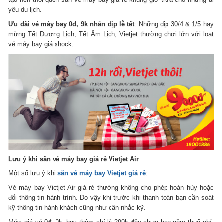
yêu du lịch.
Ưu đãi vé máy bay 0đ, 9k nhân dịp lễ tết
: Những dịp 30/4 & 1/5 hay
mừng Tết Dương Lịch, Tết Âm Lịch, Vietjet thường chơi lớn với loạt
vé máy bay giá shock.
Lưu ý khi săn vé máy bay giá rẻ Vietjet Air
Một số lưu ý khi
săn vé máy bay Vietjet giá rẻ
:
Vé máy bay Vietjet Air giá rẻ thường không cho phép hoàn hủy hoặc
đổi thông tin hành trình. Do vậy khi trước khi thanh toán bạn cần soát
kỹ thông tin hành khách cũng như cân nhắc kỹ.
Mức giá vé 0đ, 9k, hay thậm chí là 299k đều chưa bao gồm thuế phí,