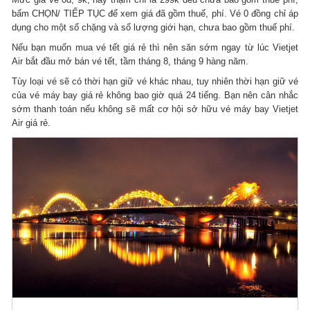
bấm CHỌN/ TIẾP TỤC để xem giá đã gồm thuế, phí. Vé 0 đồng chỉ áp
dụng cho một số chặng và số lượng giới hạn, chưa bao gồm thuế phí.
Nếu bạn muốn mua vé tết giá rẻ thì nên săn sớm ngay từ lúc Vietjet
Air bắt đầu mở bán vé tết, tầm tháng 8, tháng 9 hàng năm.
Tùy loại vé sẽ có thời hạn giữ vé khác nhau, tuy nhiên thời hạn giữ vé
của vé máy bay giá rẻ không bao giờ quá 24 tiếng. Bạn nên cân nhắc
sớm thanh toán nếu không sẽ mất cơ hội sở hữu vé máy bay Vietjet
Air giá rẻ.