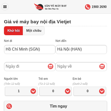
1900 2690
Giá vé máy bay nội địa Vietjet
Khứ hồi
Một chiều
Nơi đi
Nơi đến
Ngày
Ngày
đi
về
Người lớn
Trẻ em
Em bé
(Trên 12 tuổi)
(Từ 2-12 tuổi)
(Dưới 2 tuổi)
1
0
0
Tìm ngay