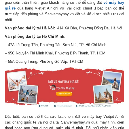
giao diện thân thiện, giúp khách hàng có thể dễ dàng đặt
vé máy bay
giá rẻ
của hãng Vietjet Air chỉ với vài click chuột .Hoặc bạn có thể
trực tiếp đến phòng vé Sanvemaybay.vn
đặt vé để được nhiều ưu đãi
nhất.
Văn phòng đại lý tại Hà Nội:
414 Xã Đàn, Phường Đống Đa, Hà Nội
Văn phòng đại lý tại Hồ Chí Minh:
– 47A Lê Trọng Tấn, Phường Tân Sơn Nhì, TP. Hồ Chí Minh
– 95C Nguyễn Thị Minh Khai, Phường Bến Thành, TP. HCM
– 55A Quang Trung, Phường Gò Vấp, TP.HCM
Đặc biệt, bạn có thể thỏa sức lựa chọn, đặt vé máy bay Vietjet Air đi
các chặng quốc tế và nội địa tại Sanvemaybay.vn qua: máy tính, điện
thoại hoặc app ứng dụng với mức giá rẻ nhất. Đội ngũ nhân viên của