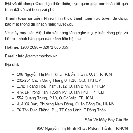
Đặt vé dễ dàng:
Giao diện thân thiện, trực quan giúp bạn hoàn tất quá
trình đặt vé chỉ trong vài phút.
Thanh toán an toàn:
Nhiều hình thức thanh toán trực tuyến đa dạng,
bảo mật thông tin khách hàng tuyệt đối.
Vé máy bay Liên Việt luôn sẵn sàng lắng nghe mọi ý kiến đóng góp và
hỗ trợ khách hàng qua các kênh liên hệ sau:
Hotline:
1900 2690 – 02871 065 065
Email:
info@sanvemaybay.vn
Địa chỉ:
109 Nguyễn Thị Minh Khai, P.Bến Thành, Q.1, TP.HCM
232-234 Cách Mạng Tháng 8, P.10, Q.3, TP.HCM
114B Hoàng Hoa Thám, P.12, Q.Tân Bình, TP.HCM
47A Lê Trọng Tấn, P.Sơn Kỳ, Q.Tân Phú, TP.HCM
55A Quang Trung, P.10, Q.Gò Vấp, TP.HCM
414 Xã Đàn, Phường Nam Đồng, Quận Đống Đa, Hà Nội
76 Tôn Đức Thắng, P.1, TP.Cao Lãnh, T.Đồng Tháp
Săn Vé Máy Bay Giá Rẻ
95C Nguyễn Thị Minh Khai, P.Bến Thành, TP.HCM