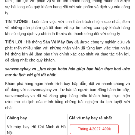
tâm , tận lực với phục vụ vì lợi ích khách hang, mong muốn có được
sự hài long của quý khách hang đối với sản phẩm và dịch vụ của công
ty.
TIN TƯỞNG
: Luôn làm việc với tinh thần trách nhiệm cao nhất, đem
về những sản phẩm giá tốt đem về sự tin tưởng của quý khách hàng
khi sử dụng dịch vụ chính là thước đo thành công đối với công ty.
TIỆN LỢI
: Hệ thống
Săn Vé Máy Bay
đã được công ty nghiên cứu và
phát triển nhiều năm với những nhân viên đã từng làm việc trên nhiều
hệ thống lớn để đảm bảo tính chính xác cao nhất và thao tác tiện lợi,
dễ dàng nhất cho quý khách.
sanvemaybay.vn _lựa chọn hoàn hảo giúp bạn hiện thực hoá ước
mơ du lịch với giá tốt nhất!
Khám phá hàng ngàn hành trình bay hấp dẫn, đặt vé nhanh chóng và
dễ dàng với sanvemaybay.vn. Tự hào là người bạn đồng hành tin cậy,
sanvemaybay.vn đã và đang giúp hàng triệu khách hàng thực hiện
ước mơ du lịch của mình bằng những trải nghiệm du lịch tuyệt vời
nhất.
Chặng bay
Giá vé máy bay rẻ nhất
Vé máy bay Hồ Chí Minh đi Hà
Tháng 4/2027:
490k
Nội