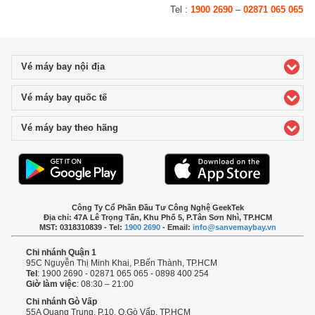
Tel :
1900 2690
–
02871 065 065
Vé máy bay nội địa
click to expand contents
Vé máy bay quốc tế
click to expand contents
Vé máy bay theo hãng
click to expand contents
Công Ty Cổ Phần Đầu Tư Công Nghệ GeekTek
Địa chỉ: 47A Lê Trọng Tấn, Khu Phố 5, P.Tân Sơn Nhì, TP.HCM
MST: 0318310839 - Tel:
1900 2690
- Email:
info@sanvemaybay.vn
Chi nhánh Quận 1
95C Nguyễn Thị Minh Khai, P.Bến Thành, TP.HCM
Tel
: 1900 2690 - 02871 065 065 - 0898 400 254
Giờ làm việc
: 08:30 – 21:00
Chi nhánh Gò Vấp
55A Quang Trung, P.10, Q.Gò Vấp, TP.HCM