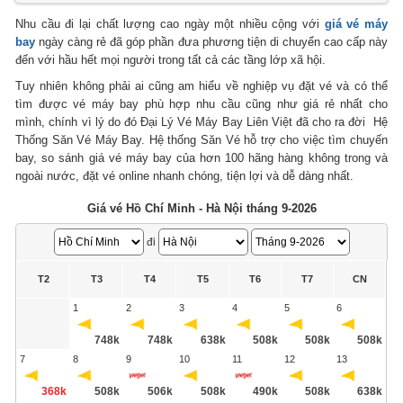
Nhu cầu đi lại chất lượng cao ngày một nhiều cộng với
giá vé máy
bay
ngày càng rẻ đã góp phần đưa phương tiện di chuyển cao cấp này
đến với hầu hết mọi người trong tất cả các tầng lớp xã hội.
Tuy nhiên không phải ai cũng am hiểu về nghiệp vụ đặt vé và có thể
tìm được vé máy bay phù hợp nhu cầu cũng như giá rẻ nhất cho
mình, chính vì lý do đó Đại Lý Vé Máy Bay Liên Việt đã cho ra đời Hệ
Thống Săn Vé Máy Bay. Hệ thống Săn Vé hỗ trợ cho việc tìm chuyến
bay, so sánh giá vé máy bay của hơn 100 hãng hàng không trong và
ngoài nước, đặt vé online nhanh chóng, tiện lợi và dễ dàng nhất.
Giá vé Hồ Chí Minh - Hà Nội tháng 9-2026
đi
T2
T3
T4
T5
T6
T7
CN
1
2
3
4
5
6
748k
748k
638k
508k
508k
508k
7
8
9
10
11
12
13
368k
508k
506k
508k
490k
508k
638k