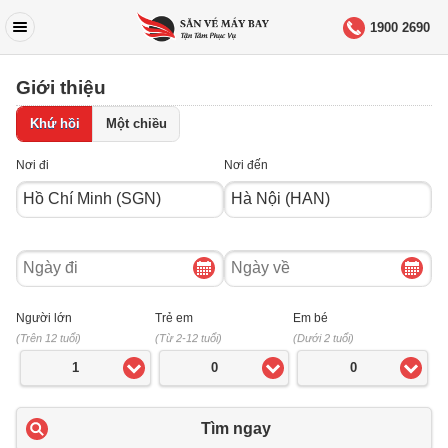
1900 2690
Giới thiệu
Khứ hồi
Một chiều
Nơi đi
Nơi đến
Ngày
Ngày
đi
về
Người lớn
Trẻ em
Em bé
(Trên 12 tuổi)
(Từ 2-12 tuổi)
(Dưới 2 tuổi)
1
0
0
Tìm ngay