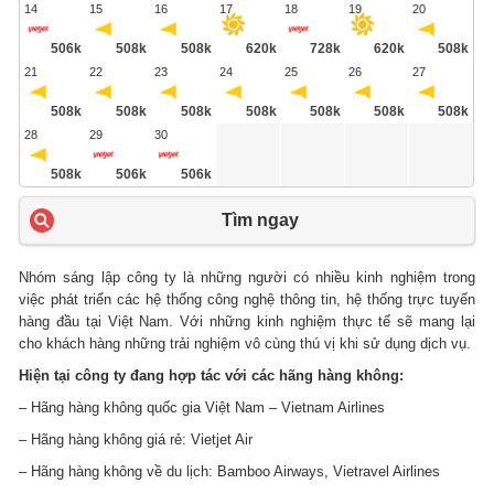
14
15
16
17
18
19
20
506k
508k
508k
620k
728k
620k
508k
21
22
23
24
25
26
27
508k
508k
508k
508k
508k
508k
508k
28
29
30
508k
506k
506k
Tìm ngay
Nhóm sáng lập công ty là những người có nhiều kinh nghiệm trong
việc phát triển các hệ thống công nghệ thông tin, hệ thống trực tuyến
hàng đầu tại Việt Nam. Với những kinh nghiệm thực tế sẽ mang lại
cho khách hàng những trải nghiệm vô cùng thú vị khi sử dụng dịch vụ.
Hiện tại công ty đang hợp tác với các hãng hàng không:
– Hãng hàng không quốc gia Việt Nam – Vietnam Airlines
– Hãng hàng không giá rẻ: Vietjet Air
– Hãng hàng không về du lịch: Bamboo Airways, Vietravel Airlines