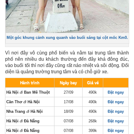
Một góc khung cảnh xung quanh vào buổi sáng tại cột mốc Km0.
Vì nơi đây vô cùng phổ biến và nằm tại trung tâm thành
phố nên nhiều du khách thường đến đây khá đông đúc,
vào buổi tối thì nơi đây cũng rất náo nhiệt và sôi động. Đối
diện là quảng trường trung tâm và có chỗ giữ xe.
Hành trình
Ngày bay
Giá vé
Hà Nội
đi
Ban Mê Thuột
27/09
490k
Đặt ngay
Cần Thơ
đi
Hà Nội
17/08
490k
Đặt ngay
Nha Trang
đi
Hà Nội
18/09
490k
Đặt ngay
Hà Nội
đi
Đà Nẵng
07/08
268k
Đặt ngay
Hà Nội
đi
Đà Nẵng
07/08
399k
Đặt ngay