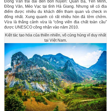
Đồng Văn trải dài đến bốn huyện: Quản Bạ, Yên Minh,
Đồng Văn, Mèo Vạc tại tỉnh Hà Giang. Nhưng sẽ có địa
điểm được nhiều du khách đến tham quan và check in
đông nhất. Xung quanh có rất nhiều hòn đá lởm chởm.
Vừa là thắng cảnh vừa là “công viên địa chất toàn cầu”
được UNESCO công nhận vào năm 2010.
Kiệt tác tạo hóa của thiên nhiên, vô cùng hùng vĩ duy nhất
tại Việt Nam.