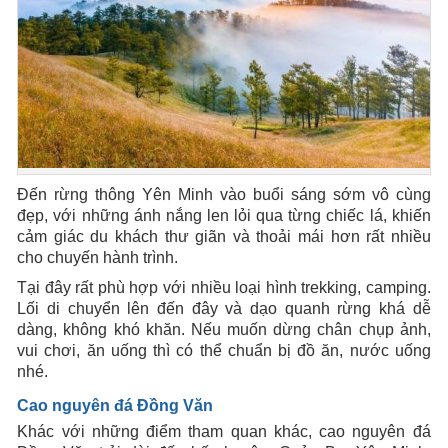
Đến rừng thông Yên Minh vào buổi sáng sớm vô cùng
đẹp, với những ánh nắng len lỏi qua từng chiếc lá, khiến
cảm giác du khách thư giãn và thoải mái hơn rất nhiều
cho chuyến hành trình.
Tại đây rất phù hợp với nhiều loại hình trekking, camping.
Lối di chuyển lên đến đây và dạo quanh rừng khá dễ
dàng, không khó khăn. Nếu muốn dừng chân chụp ảnh,
vui chơi, ăn uống thì có thể chuẩn bị đồ ăn, nước uống
nhé.
Cao nguyên đá Đồng Văn
Khác với những điểm tham quan khác, cao nguyên đá