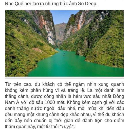
Nho Quế nơi tạo ra những bức ảnh So Deep.
Từ trên cao, du khách có thể ngắm nhìn xung quanh
không kém phần hùng vĩ và tráng lệ. Là một danh lam
thắng cảnh, được công nhận là hẻm vực sâu nhất Đông
Nam Á với độ sâu 1000 mét. Không kém cạnh gì với các
danh thắng nước ngoài đâu nhé, mỗi mùa khi đến đâu
đều mang một khung cảnh đẹp khác nhau, vì thế du khách
đến đây nên chuẩn bị thời gian để dành trọn cho điểm
tham quan này, một từ thôi
“Tuyệt”
.