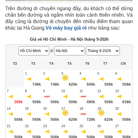
Trên đường di chuyển ngang đây, du khách có thể dừng
chân bên đường và ngắm nhìn toàn cảnh thiên nhiên. Và
đây cũng là đường di chuyển đến nhiều điểm tham quan
khác tại Hà Giang.
Vé máy bay giá rẻ
như bảng sau:
Giá vé Hồ Chí Minh - Hà Nội tháng 9-2026
đi
T2
T3
T4
T5
T6
T7
CN
1
2
3
4
5
6
748k
748k
620k
508k
508k
508k
7
8
9
10
11
12
13
368k
508k
506k
508k
490k
508k
638k
14
15
16
17
18
19
20
508k
508k
508k
620k
728k
620k
508k
21
22
23
24
25
26
27
508k
508k
508k
508k
508k
508k
508k