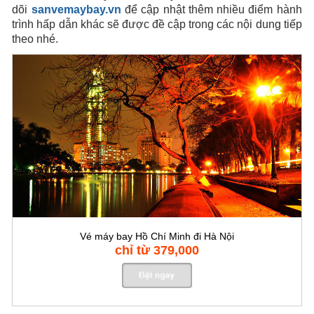
dõi
sanvemaybay.vn
để cập nhật thêm nhiều điểm hành
trình hấp dẫn khác sẽ được đề cập trong các nội dung tiếp
theo nhé.
Vé máy bay Hồ Chí Minh đi Hà Nội
chỉ từ 379,000