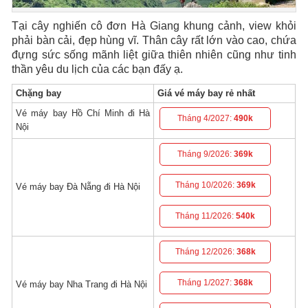
Tại cây nghiến cô đơn Hà Giang khung cảnh, view khỏi
phải bàn cải, đẹp hùng vĩ. Thân cây rất lớn vào cao, chứa
đựng sức sống mãnh liệt giữa thiên nhiên cũng như tinh
thần yêu du lịch của các bạn đấy ạ.
Chặng bay
Giá vé máy bay rẻ nhất
Vé máy bay Hồ Chí Minh đi Hà
Tháng 4/2027:
490k
Nội
Tháng 9/2026:
369k
Tháng 10/2026:
369k
Vé máy bay Đà Nẵng đi Hà Nội
Tháng 11/2026:
540k
Tháng 12/2026:
368k
Tháng 1/2027:
368k
Vé máy bay Nha Trang đi Hà Nội