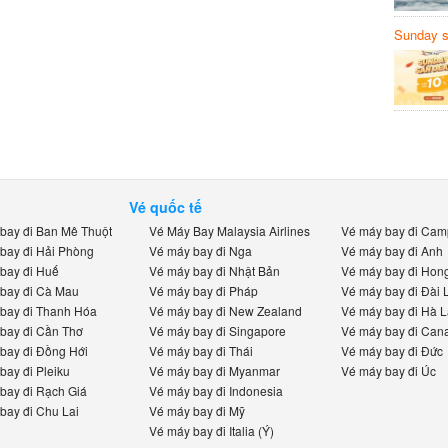
Sunday să
Sanvemay
Vé quốc tế
ay đi Ban Mê Thuột
Vé Máy Bay Malaysia Airlines
Vé máy bay đi Camp
ay đi Hải Phòng
Vé máy bay đi Nga
Vé máy bay đi Anh
ay đi Huế
Vé máy bay đi Nhật Bản
Vé máy bay đi Hong
ay đi Cà Mau
Vé máy bay đi Pháp
Vé máy bay đi Đài L
ay đi Thanh Hóa
Vé máy bay đi New Zealand
Vé máy bay đi Hà La
ay đi Cần Thơ
Vé máy bay đi Singapore
Vé máy bay đi Cana
ay đi Đồng Hới
Vé máy bay đi Thái
Vé máy bay đi Đức
ay đi Pleiku
Vé máy bay đi Myanmar
Vé máy bay đi Úc
ay đi Rạch Giá
Vé máy bay đi Indonesia
ay đi Chu Lai
Vé máy bay đi Mỹ
Vé máy bay đi Italia (Ý)