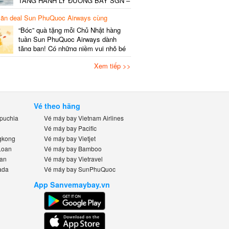
TẶNG HÀNH LÝ ĐƯỜNG BAY SGN –
khai…
HAN v.v”, thông tin cụ thể như sau
n deal Sun PhuQuoc Airways cùng
Nội dung Ưu đãi miễn phí gói 20kg
bay.vn
hành lý ký gửi đối với mỗi
“Bóc” quà tặng mỗi Chủ Nhật hàng
khách/chặng. Đối với vé lẻ – Áp
tuần Sun PhuQuoc Airways dành
dụng: Vé xuất/đổi từ 09/6 –
tặng bạn! Có những niềm vui nhỏ bé
30/6/2026….
nhưng đầy háo hức: sáng Chủ Nhật,
Xem tiếp >>
bên ly cà phê, bạn lên kế hoạch cho
chuyến du ngoạn bên gia đình, bè
bạn hay những người thân yêu. Tin
vui cho “khách iu” mê đi Hàn,…
Vé theo hãng
uchia
Vé máy bay Vietnam Airlines
Vé máy bay Pacific
kong
Vé máy bay Vietjet
oan
Vé máy bay Bamboo
n
Vé máy bay Vietravel
da
Vé máy bay SunPhuQuoc
App Sanvemaybay.vn