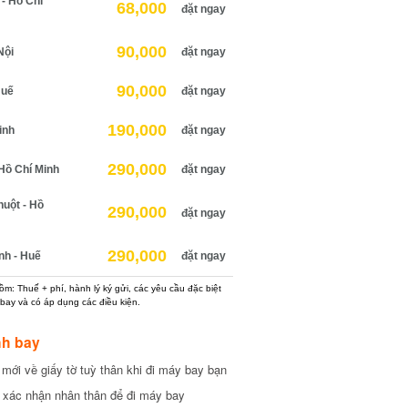
 Hồ Chí
68,000
đặt ngay
90,000
ội
đặt ngay
90,000
uế
đặt ngay
190,000
nh
đặt ngay
290,000
ồ Chí Minh
đặt ngay
ột - Hồ
290,000
đặt ngay
×
290,000
h - Huế
đặt ngay
: Thuế + phí, hành lý ký gửi, các yêu cầu đặc biệt
ay và có áp dụng các điều kiện.
h bay
ới về giấy tờ tuỳ thân khi đi máy bay bạn
xác nhận nhân thân để đi máy bay