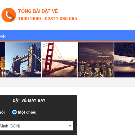
TỔNG ĐÀI ĐẶT VÉ
1900 2690 - 02871 065 065
OÁN
ĐẶT VÉ MÁY BAY
ồi
Một chiều
Minh (SGN)