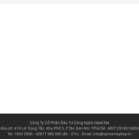
Công Ty Cổ Phần Đầu Tư Công Nghệ GeekTek
Địa chỉ: 47A Lê Trọng Tấn, Khu Phố 5, P.Tân Sơn Nhì, TP.HCM - MST: 0318310839
Tel: 1900 2690 - 02871 065 065 (8h - 21h) - Email: info@sanvemaybay.vn