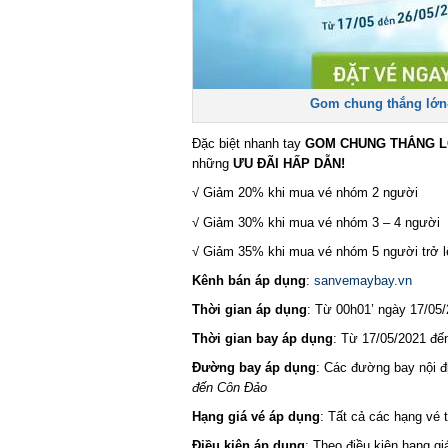
Gom chung thắng lớn- 
Đặc biệt nhanh tay
GOM CHUNG THẮNG L
những
ƯU ĐÃI HẤP DẪN!
√ Giảm 20% khi mua vé nhóm 2 người
√ Giảm 30% khi mua vé nhóm 3 – 4 người
√ Giảm 35% khi mua vé nhóm 5 người trở lê
Kênh bán áp dụng
:
sanvemaybay.vn
Thời gian áp dụng
: Từ 00h01’ ngày 17/05/2
Thời gian bay áp dụng
: Từ 17/05/2021 đến
Đường bay áp dụng
: Các đường bay nội đ
đến Côn Đảo
Hạng giá vé áp dụng
: Tất cả các hạng vé t
Điều kiện áp dụng
: Theo điều kiện hạng gi