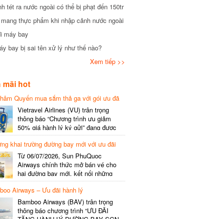
tét ra nước ngoài có thể bị phạt đến 150tr
mang thực phẩm khi nhập cảnh nước ngoài
i máy bay
 bay bị sai tên xử lý như thế nào?
Xem tiếp >>
mãi hot
hâm Quyến mua sắm thả ga với gói ưu đã
phí gói cước
Vietravel Airlines (VU) trân trọng
thông báo “Chương trình ưu giảm
50% giá hành lý ký gửi” đang được
triển khai cho đường bay quốc tế mới
g khai trường đường bay mới với ưu đãi
kết nối từ TP. Hồ Chí Minh
(SGN) đi Thâm Quyến – Trung Quốc
Từ 06/07/2026, Sun PhuQuoc
(SZX), chi tiết như sau: LỊCH BAY
Airways chính thức mở bán vé cho
CHI TIẾT Đường bay SHCB Giờ khởi
hai đường bay mới, kết nối những
hành Giờ đến Tần suất…
điểm đến giàu trải nghiệm, giúp hành
o Airways – Ưu đãi hành lý
khách khám phá vẻ đẹp thiên nhiên
và văn hóa của miền Trung Việt Nam.
Bamboo Airways (BAV) trân trọng
Thông tin đường bay mới Đường bay
thông báo chương trình “ƯU ĐÃI
SHCB Giờ bay Tần suất Thời gian