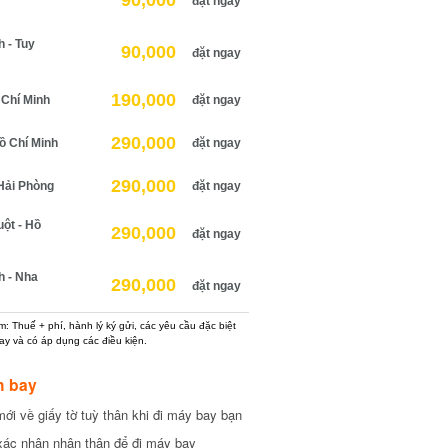
90,000
đặt ngay
 - Tuy
90,000
đặt ngay
190,000
 Chí Minh
đặt ngay
290,000
ồ Chí Minh
đặt ngay
290,000
Hải Phòng
đặt ngay
ột - Hồ
290,000
đặt ngay
h - Nha
290,000
đặt ngay
: Thuế + phí, hành lý ký gửi, các yêu cầu đặc biệt
ay và có áp dụng các điều kiện.
h bay
ới về giấy tờ tuỳ thân khi đi máy bay bạn
xác nhận nhân thân để đi máy bay