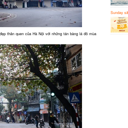
Sunday să
Sanvemay
đẹp thân quen của Hà Nội với những tán bàng lá đỏ mùa