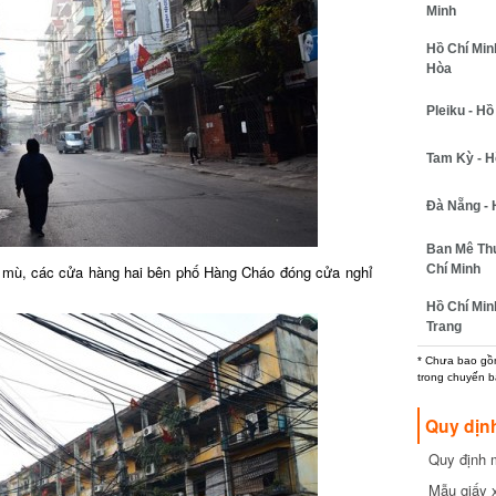
Minh
Hồ Chí Minh
Hòa
Pleiku - Hồ
Tam Kỳ - H
Đà Nẵng - 
Ban Mê Thu
Chí Minh
ng mù, các cửa hàng hai bên phố Hàng Cháo đóng cửa nghỉ
Hồ Chí Min
Trang
* Chưa bao gồm
trong chuyến b
Quy dịn
Quy định m
cần biết
Mẫu giấy 