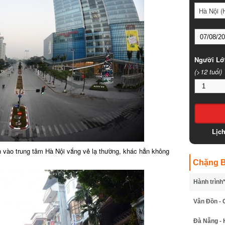
Hà Nội (
Người Lớ
(>12 tuổi)
Lịc
 vào trung tâm Hà Nội vắng vẻ lạ thường, khác hẳn không
Chặng B
Hành trình
Vân Đồn - 
Đà Nẵng - 