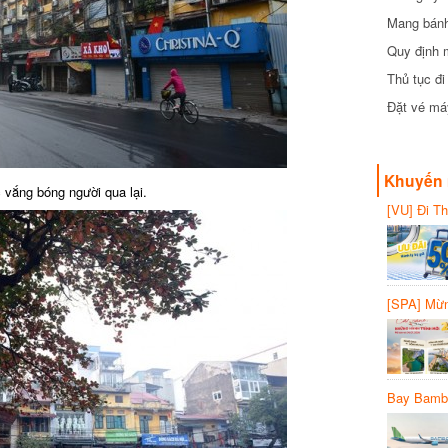
Mang bánh 
đồng
Quy định 
Thủ tục đ
Đặt vé máy
Khuyến 
 vắng bóng người qua lại.
[VU] Đi T
giảm 50% 
[SPA] Mừn
20%
Bay Bambo