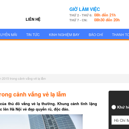
GIỜ LÀM VIỆC
08h đến 21h
THỨ 2 - THỨ 6:
LIÊN HỆ
08h30 đến 20h
THỨ 7 - CN:
UYẾN MÃI
TIN TỨC
KINH NGHIỆM BAY
BÁO CHÍ
THANH T
h 2015 trong cảnh vắng vẻ lạ lẫm
rong cảnh vắng vẻ lạ lẫm
ủa thủ đô vắng vẻ lạ thường. Khung cảnh tĩnh lặng
Khứ h
 lên Hà Nội vẻ đẹp quyến rũ, độc đáo.
Hồ Chí 