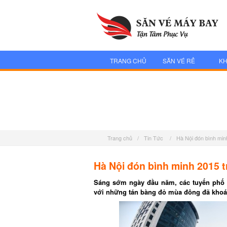
TRANG CHỦ
SĂN VÉ RẺ
KH
Trang chủ
/
Tin Tức
/
Hà Nội đón bình min
Hà Nội đón bình minh 2015 t
Sáng sớm ngày đầu năm, các tuyến phố c
với những tán bàng đỏ mùa đông đã khoác