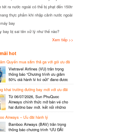
tét ra nước ngoài có thể bị phạt đến 150tr
mang thực phẩm khi nhập cảnh nước ngoài
i máy bay
 bay bị sai tên xử lý như thế nào?
Xem tiếp >>
mãi hot
hâm Quyến mua sắm thả ga với gói ưu đã
phí gói cước
Vietravel Airlines (VU) trân trọng
thông báo “Chương trình ưu giảm
50% giá hành lý ký gửi” đang được
triển khai cho đường bay quốc tế mới
g khai trường đường bay mới với ưu đãi
kết nối từ TP. Hồ Chí Minh
(SGN) đi Thâm Quyến – Trung Quốc
Từ 06/07/2026, Sun PhuQuoc
(SZX), chi tiết như sau: LỊCH BAY
Airways chính thức mở bán vé cho
CHI TIẾT Đường bay SHCB Giờ khởi
hai đường bay mới, kết nối những
hành Giờ đến Tần suất…
điểm đến giàu trải nghiệm, giúp hành
o Airways – Ưu đãi hành lý
khách khám phá vẻ đẹp thiên nhiên
và văn hóa của miền Trung Việt Nam.
Bamboo Airways (BAV) trân trọng
Thông tin đường bay mới Đường bay
thông báo chương trình “ƯU ĐÃI