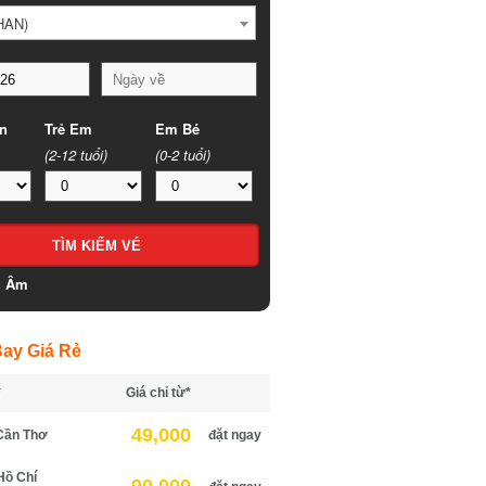
HAN)
n
Trẻ Em
Em Bé
(2-12 tuổi)
(0-2 tuổi)
h Âm
ay Giá Rẻ
*
Giá chỉ từ*
49,000
Cần Thơ
đặt ngay
Hồ Chí