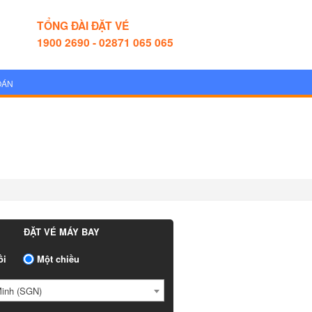
TỔNG ĐÀI ĐẶT VÉ
1900 2690 - 02871 065 065
OÁN
ĐẶT VÉ MÁY BAY
ồi
Một chiều
Minh (SGN)