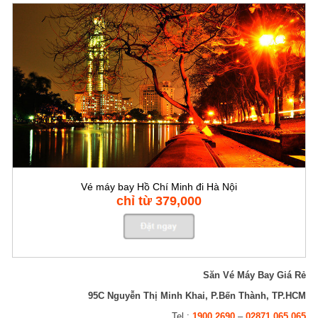
Vé máy bay Hồ Chí Minh đi Hà Nội
chỉ từ 379,000
Săn Vé Máy Bay Giá Rẻ
95C Nguyễn Thị Minh Khai, P.Bến Thành, TP.HCM
Tel :
1900 2690
–
02871 065 065