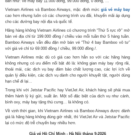
dẫn như: vé máy bay 11.000 đồng, 99.000 đồng, 0 đồng, …
Vietnam Airlines và Bamboo Airways, mặc định mức
giá vé máy bay
cao hơn nhưng luôn có các chương trình ưu đãi, khuyến mãi áp dụng
cho các đường bay nội địa và quốc tế.
Hãng hàng không Vietnam Airlines có chương trình “Thứ 5 rực rỡ” mở
bán vé địa chỉ từ 199.000 đồng / chiều vào mỗi tuần thứ 5 hàng tuần.
Bamboo Airways vẫn đều đặn mở bán vé “Thứ 4 bay Bamboo vô tư”
với giá vé chỉ từ 69.000 đồng / chiều, 99.000 đồng /.
Vietnam Airlines mặc dù có giá cao hơn hẳn so với các hãng hàng
không nhưng có ưu điểm nổi bật đó là: không gian máy bay rộng rãi,
thoải mái, các dịch vụ bay đảm bảo chất lượng cao, các lợi ích về
quản lý điều kiện, các dịch vụ dành cho người khuyết tật, người dùng
hạn chế đi lại…
Trong khi với Jetstar Pacific hay VietJet Air, khách hàng sẽ phải mua
thêm hành lý ký gửi, suất ăn.
Một số đặc biệt của dịch vụ như cánh,
bình oxy, máy bay tặng thú cưng… là không có.
Về vịnh thời gian, khi Vietnam Airlines và Bamboo Airways được đánh
giá là hãng hàng không đúng giờ nhất, thì VietJet Air và Jetstar Pacific
lại có mức độ trễ chuyến bay nhiều hơn.
Giá vé Hồ Chí Minh - Hà Nội tháng 9-2026