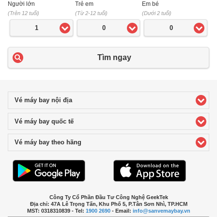
Người lớn
Trẻ em
Em bé
(Trên 12 tuổi)
(Từ 2-12 tuổi)
(Dưới 2 tuổi)
1
0
0
Tìm ngay
Vé máy bay nội địa
click to expand contents
Vé máy bay quốc tế
click to expand contents
Vé máy bay theo hãng
click to expand contents
Công Ty Cổ Phần Đầu Tư Công Nghệ GeekTek
Địa chỉ: 47A Lê Trọng Tấn, Khu Phố 5, P.Tân Sơn Nhì, TP.HCM
MST: 0318310839 - Tel:
1900 2690
- Email:
info@sanvemaybay.vn