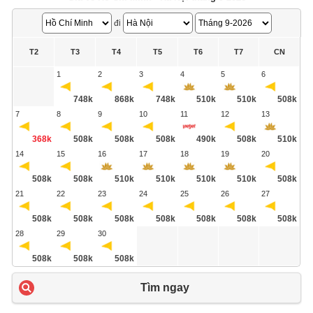
đi
T2
T3
T4
T5
T6
T7
CN
1
2
3
4
5
6
748k
868k
748k
510k
510k
508k
7
8
9
10
11
12
13
368k
508k
508k
508k
490k
508k
510k
14
15
16
17
18
19
20
508k
508k
510k
510k
510k
510k
508k
21
22
23
24
25
26
27
508k
508k
508k
508k
508k
508k
508k
28
29
30
508k
508k
508k
Tìm ngay