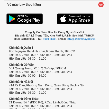
Vé máy bay theo hãng
click to expand contents
Công Ty Cổ Phần Đầu Tư Công Nghệ GeekTek
Địa chỉ: 47A Lê Trọng Tấn, Khu Phố 5, P.Tân Sơn Nhì, TP.HCM
MST: 0318310839 - Tel:
1900 2690
- Email:
info@sanvemaybay.vn
Chi nhánh Quận 1
95C Nguyễn Thị Minh Khai, P.Bến Thành, TP.HCM
Tel
: 1900 2690 - 02871 065 065 - 0898 400 254
Giờ làm việc
: 08:30 – 21:00
Chi nhánh Gò Vấp
55A Quang Trung, P.10, Q.Gò Vấp, TP.HCM
Tel
: 1900 2690 - 02871 065 065 - 0899 400 254
Giờ làm việc
: 09:00 – 19:00
Chi nhánh Hà Nội
414 Xã Đàn, Phường Nam Đồng, Quận Đống Đa, Hà Nội
Tel
: 1900 2690 - 02871 065 065 - 0899 400 254
Giờ làm việc
: 08:30 – 21:00
Chi nhánh Đồng Tháp
21 Đường Số 4 (KDC P.6), P.Cao Lãnh, Đồng Tháp
Tel
: 1900 2690 - 02871 065 065 - 0899 400 254