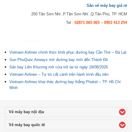
Săn vé máy bay giá rẻ
250 Tân Sơn Nhì ,P.Tân Sơn Nhì ,Q.Tân Phú, TP. HCM
Tel :
02871 065 065
–
0903 413 254
Tin liên quan
Vietnam Airlines chính thức khôi phục đường bay Cần Thơ – Đà Lạt
Sun PhuQuoc Airways mở đường bay mới đến Thành Đô
Sân bay Liên Khương mở cửa trở lại từ ngày 19/08/2026
Vietnam Airlines – Tự tin cất cánh trên hành trình đầu tiên
Vietnam Airlines khai thác đường bay thẳng Phuket – TP. Hồ Chí
Minh
Vé máy bay nội địa
click to expand contents
Vé máy bay quốc tế
click to expand contents