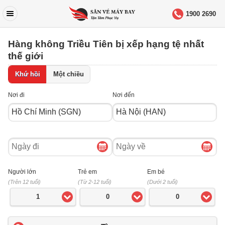
1900 2690
Hàng không Triều Tiên bị xếp hạng tệ nhất
thế giới
Khứ hồi
Một chiều
Nơi đi
Nơi đến
Ngày
Ngày
đi
về
Người lớn
Trẻ em
Em bé
(Trên 12 tuổi)
(Từ 2-12 tuổi)
(Dưới 2 tuổi)
1
0
0