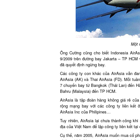
Một m
Ông Cường cũng cho biết Indonesia AirAsia
9/2009 trên đường bay Jakarta – TP HCM với
đã quyết định ngừng bay.
Các công ty con khác của AirAsia vẫn đan
AirAsia (AK) và Thai AirAsia (FD). Mỗi tuần
7 chuyến bay từ Bangkok (Thái Lan) đến Hà 
Bahru (Malaysia) đến TP HCM.
AirAsia là tập đoàn hàng không giá rẻ của
rộng mạng bay với các công ty liên kết ở 
AirAsia Inc của Philipines…
Tuy nhiên, AirAsia lại chưa thành công khi 
địa của Việt Nam để lập công ty liên kết tạ
Cụ thể, năm 2005, AirAsia muốn mua cổ phần c