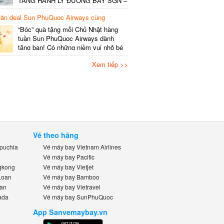
TẶNG HÀNH LÝ ĐƯỜNG BAY SGN –
khai…
HAN v.v”, thông tin cụ thể như sau
n deal Sun PhuQuoc Airways cùng
Nội dung Ưu đãi miễn phí gói 20kg
bay.vn
hành lý ký gửi đối với mỗi
“Bóc” quà tặng mỗi Chủ Nhật hàng
khách/chặng. Đối với vé lẻ – Áp
tuần Sun PhuQuoc Airways dành
dụng: Vé xuất/đổi từ 09/6 –
tặng bạn! Có những niềm vui nhỏ bé
30/6/2026….
nhưng đầy háo hức: sáng Chủ Nhật,
Xem tiếp >>
bên ly cà phê, bạn lên kế hoạch cho
chuyến du ngoạn bên gia đình, bè
bạn hay những người thân yêu. Tin
vui cho “khách iu” mê đi Hàn,…
Vé theo hãng
uchia
Vé máy bay Vietnam Airlines
Vé máy bay Pacific
kong
Vé máy bay Vietjet
oan
Vé máy bay Bamboo
n
Vé máy bay Vietravel
da
Vé máy bay SunPhuQuoc
App Sanvemaybay.vn