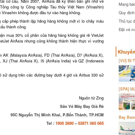
tái cơ cấu. Năm 2007, AirAsia đã ký Biên bản ghi nhớ về
Mang bánh 
Tổng công ty Công nghiệp Tàu thủy Việt Nam (Vinashin)
đồng
Quy định 
 Vinashin không được đầu tư vào hàng không.
Thủ tục đ
cấp phép thành lập hãng hàng không mới vì lo chảy máu
ấu thành công.
Đặt vé máy
ận mua 30% cổ phần của hãng hàng không giá rẻ VietJet
etJet AirAsia nhưng cũng không thành hiện thực vì vướng
Khuyến 
AK (Malaysia AirAsia), FD (Thai AirAsia), D7 (AirAsia X),
[VU] Đi T
 XJ (Thai AirAsia X), I5 (AirAsia India) và QZ (Indonesia
giảm 50% 
sử dụng trên các đường bay dưới 4 giờ và Airbus 330 sử
[SPA] Mừn
20%
Nguồn từ Zing
Săn Vé Máy Bay Giá Rẻ
95C Nguyễn Thị Minh Khai, P.Bến Thành, TP.HCM
Bay Bambo
Tel :
1900 2690
–
02871 065 065