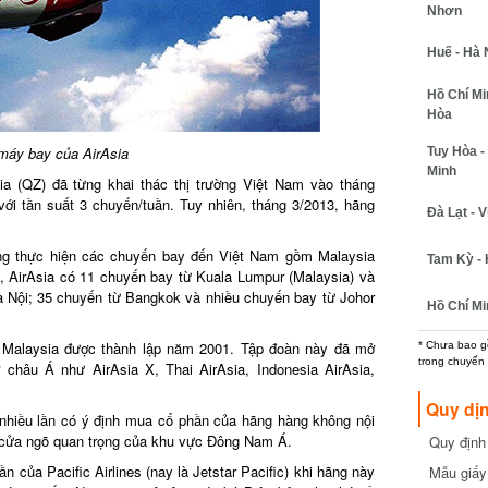
Nhơn
Huế - Hà N
Hồ Chí Minh
Hòa
áy bay của AirAsia
Tuy Hòa - 
Minh
 (QZ) đã từng khai thác thị trường Việt Nam vào tháng
 tần suất 3 chuyến/tuần. Tuy nhiên, tháng 3/2013, hãng
Đà Lạt - Vi
g thực hiện các chuyến bay đến Việt Nam gồm Malaysia
Tam Kỳ - H
, AirAsia có 11 chuyến bay từ Kuala Lumpur (Malaysia) và
Nội; 35 chuyến từ Bangkok và nhiều chuyến bay từ Johor
Hồ Chí Min
 Malaysia được thành lập năm 2001. Tập đoàn này đã mở
* Chưa bao gồm
trong chuyến b
châu Á như AirAsia X, Thai AirAsia, Indonesia AirAsia,
Quy dịn
nhiều lần có ý định mua cổ phần của hãng hàng không nội
i cửa ngõ quan trọng của khu vực Đông Nam Á.
Quy định m
cần biết
ủa Pacific Airlines (nay là Jetstar Pacific) khi hãng này
Mẫu giấy 