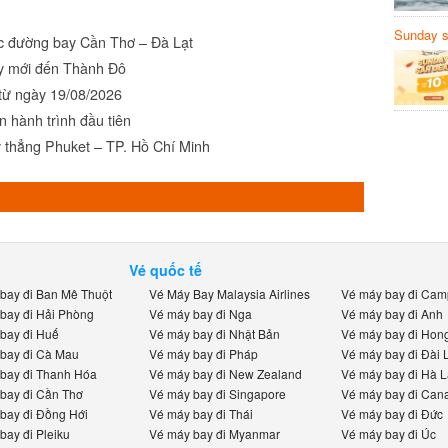
Sunday să
c đường bay Cần Thơ – Đà Lạt
Sanvemay
 mới đến Thành Đô
ừ ngày 19/08/2026
 hành trình đầu tiên
 thẳng Phuket – TP. Hồ Chí Minh
Vé quốc tế
ay đi Ban Mê Thuột
Vé Máy Bay Malaysia Airlines
Vé máy bay đi Camp
ay đi Hải Phòng
Vé máy bay đi Nga
Vé máy bay đi Anh
ay đi Huế
Vé máy bay đi Nhật Bản
Vé máy bay đi Hong
ay đi Cà Mau
Vé máy bay đi Pháp
Vé máy bay đi Đài L
ay đi Thanh Hóa
Vé máy bay đi New Zealand
Vé máy bay đi Hà La
ay đi Cần Thơ
Vé máy bay đi Singapore
Vé máy bay đi Cana
ay đi Đồng Hới
Vé máy bay đi Thái
Vé máy bay đi Đức
ay đi Pleiku
Vé máy bay đi Myanmar
Vé máy bay đi Úc