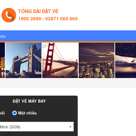
TỔNG ĐÀI ĐẶT VÉ
1900 2690 - 02871 065 065
OÁN
ĐẶT VÉ MÁY BAY
ồi
Một chiều
Minh (SGN)