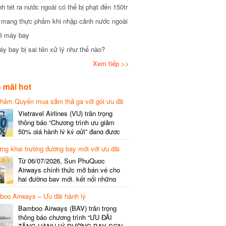
tét ra nước ngoài có thể bị phạt đến 150tr
mang thực phẩm khi nhập cảnh nước ngoài
i máy bay
 bay bị sai tên xử lý như thế nào?
Xem tiếp >>
mãi hot
hâm Quyến mua sắm thả ga với gói ưu đã
phí gói cước
Vietravel Airlines (VU) trân trọng
thông báo “Chương trình ưu giảm
50% giá hành lý ký gửi” đang được
triển khai cho đường bay quốc tế mới
g khai trường đường bay mới với ưu đãi
kết nối từ TP. Hồ Chí Minh
(SGN) đi Thâm Quyến – Trung Quốc
Từ 06/07/2026, Sun PhuQuoc
(SZX), chi tiết như sau: LỊCH BAY
Airways chính thức mở bán vé cho
CHI TIẾT Đường bay SHCB Giờ khởi
hai đường bay mới, kết nối những
hành Giờ đến Tần suất…
điểm đến giàu trải nghiệm, giúp hành
o Airways – Ưu đãi hành lý
khách khám phá vẻ đẹp thiên nhiên
và văn hóa của miền Trung Việt Nam.
Bamboo Airways (BAV) trân trọng
Thông tin đường bay mới Đường bay
thông báo chương trình “ƯU ĐÃI
SHCB Giờ bay Tần suất Thời gian