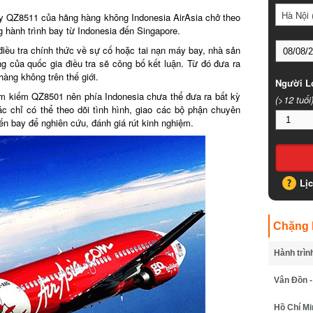
Hà Nội (
 QZ8511 của hãng hàng không Indonesia AirAsia chở theo
hành trình bay từ Indonesia đến Singapore.
ều tra chính thức về sự cố hoặc tai nạn máy bay, nhà sản
của quốc gia điều tra sẽ công bố kết luận. Từ đó đưa ra
ng không trên thế giới.
Người Lớ
m kiếm QZ8501 nên phía Indonesia chưa thể đưa ra bất kỳ
(>12 tuổi)
chỉ có thể theo dõi tình hình, giao các bộ phận chuyên
n bay để nghiên cứu, đánh giá rút kinh nghiệm.
Lịc
Chặng B
Hành trình
Vân Đồn - 
Hồ Chí Min