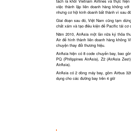
tách ra khỏi Vietnam Airlines và thực hiện 
việc thành lập liên doanh hàng không với 
nhưng cơ hội kinh doanh bất thành vì sau đó
Giai đoạn sau đó, Việt Nam cũng tạm dừng 
chất xám và tạo điều kiện để Pacific tái cơ c
Năm 2010, AirAsia một lần nữa ký thỏa thu
Air để hình thành liên doanh hàng không Vi
chuyện thay đổi thương hiệu.
AirAsia hiện có 8 code chuyến bay, bao gồm 
PQ (Philippines AirAsia), Z2 (AirAsia Zest),
AirAsia).
AirAsia có 2 dòng máy bay, gồm Airbus 320 
dụng cho các đường bay trên 4 giờ