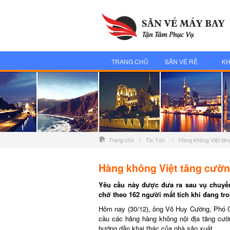
TRANG CHỦ
SĂN VÉ RẺ
KH
Trang chủ
/
Tin Tức
/
Hàng không Việt tă
Hàng không Việt tăng cườn
Yêu cầu này được đưa ra sau vụ chuyến
chở theo 162 người mất tích khi đang tron
Hôm nay (30/12), ông Võ Huy Cường, Phó Cụ
cầu các hãng hàng không nội địa tăng cường
hướng dẫn khai thác của nhà sản xuất.