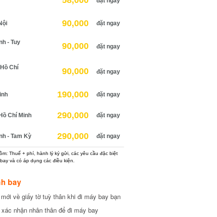
58,000
đặt ngay
90,000
ội
đặt ngay
 - Tuy
90,000
đặt ngay
Hồ Chí
90,000
đặt ngay
190,000
nh
đặt ngay
290,000
ồ Chí Minh
đặt ngay
290,000
h - Tam Kỳ
đặt ngay
: Thuế + phí, hành lý ký gửi, các yêu cầu đặc biệt
ay và có áp dụng các điều kiện.
h bay
ới về giấy tờ tuỳ thân khi đi máy bay bạn
xác nhận nhân thân để đi máy bay