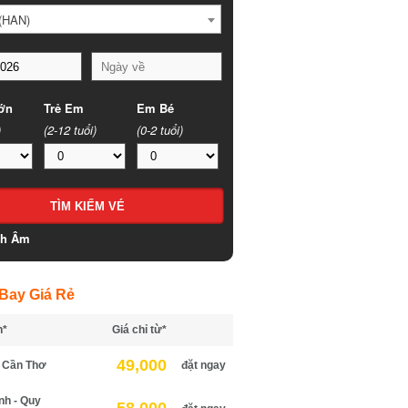
HAN)
n
Trẻ Em
Em Bé
(2-12 tuổi)
(0-2 tuổi)
h Âm
ay Giá Rẻ
*
Giá chỉ từ*
49,000
Cần Thơ
đặt ngay
h - Quy