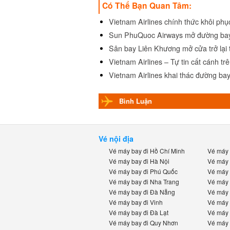
Có Thể Bạn Quan Tâm:
Vietnam Airlines chính thức khôi phụ
Sun PhuQuoc Airways mở đường bay
Sân bay Liên Khương mở cửa trở lại t
Vietnam Airlines – Tự tin cất cánh trên
Vietnam Airlines khai thác đường bay
Bình Luận
Vé nội địa
Vé máy bay đi Hồ Chí Minh
Vé máy b
Vé máy bay đi Hà Nội
Vé máy b
Vé máy bay đi Phú Quốc
Vé máy b
Vé máy bay đi Nha Trang
Vé máy b
Vé máy bay đi Đà Nẵng
Vé máy b
Vé máy bay đi Vinh
Vé máy b
Vé máy bay đi Đà Lạt
Vé máy b
Vé máy bay đi Quy Nhơn
Vé máy b