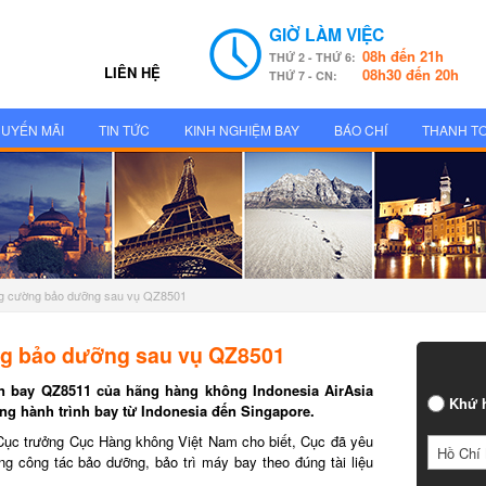
GIỜ LÀM VIỆC
08h đến 21h
THỨ 2 - THỨ 6:
LIÊN HỆ
08h30 đến 20h
THỨ 7 - CN:
UYẾN MÃI
TIN TỨC
KINH NGHIỆM BAY
BÁO CHÍ
THANH T
ng cường bảo dưỡng sau vụ QZ8501
g bảo dưỡng sau vụ QZ8501
 bay QZ8511 của hãng hàng không Indonesia AirAsia
Khứ h
g hành trình bay từ Indonesia đến Singapore.
c trưởng Cục Hàng không Việt Nam cho biết, Cục đã yêu
Hồ Chí 
 công tác bảo dưỡng, bảo trì máy bay theo đúng tài liệu