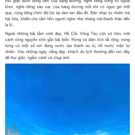
thư giãn dưới bóng râm của hàng dương, nghe tiếng sóng vỗ ngoài
khơi, nghe tiếng xào xạc của hàng dương mỗi khi có ngọn gió thổi
qua, cùng tiếng chim đôi lúc lại râm ran đâu đó. Bản nhạc tự nhiên mà
hài hòa, khiến cho tâm hồn người nghe nhẹ nhàng mà thanh thản đến
lạ kì.
Ngoài những bãi tắm xinh đẹp, Hồ Cốc Vũng Tàu còn sở hữu một
cánh rừng nguyên sinh gần bãi biển. Rừng có diện tích rất rộng, trong
rừng có một số nơi đọng nước tạo thành ao tù, hồ nước mặn tự
nhiên. Vào những ngày nắng đẹp, khách du lịch thường đến nơi đây
để thư giãn, ngắm cảnh và chụp ảnh.