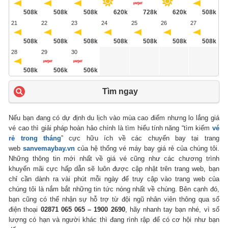
508k
508k
508k
620k
728k
620k
508k
21
22
23
24
25
26
27
508k
508k
508k
508k
508k
508k
508k
28
29
30
508k
506k
506k
Tìm ngay
Nếu bạn đang có dự định du lịch vào mùa cao điểm nhưng lo lắng giá
vé cao thì giải pháp hoàn hảo chính là tìm hiểu tính năng “tìm kiếm
vé
rẻ trong tháng
” cực hữu ích về các chuyến bay tại trang
web
sanvemaybay.vn
của hệ thống vé máy bay giá rẻ của chúng tôi.
Những thông tin mới nhất về giá vé cũng như các chương trình
khuyến mãi cực hấp dẫn sẽ luôn được cập nhật trên trang web, bạn
chỉ cần dành ra vài phút mỗi ngày để truy cập vào trang web của
chúng tôi là nắm bắt những tin tức nóng nhất về chúng. Bên cạnh đó,
bạn cũng có thể nhận sự hỗ trợ từ đội ngũ nhân viên thông qua số
điện thoại
02871 065 065 – 1900 2690
, hãy nhanh tay bạn nhé, vì số
lượng có hạn và người khác thì đang rình rập để có cơ hội như bạn