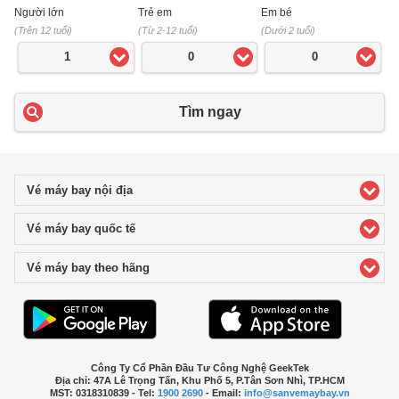
Người lớn
Trẻ em
Em bé
(Trên 12 tuổi)
(Từ 2-12 tuổi)
(Dưới 2 tuổi)
1
0
0
Tìm ngay
Vé máy bay nội địa
click to expand contents
Vé máy bay quốc tế
click to expand contents
Vé máy bay theo hãng
click to expand contents
Công Ty Cổ Phần Đầu Tư Công Nghệ GeekTek
Địa chỉ: 47A Lê Trọng Tấn, Khu Phố 5, P.Tân Sơn Nhì, TP.HCM
MST: 0318310839 - Tel:
1900 2690
- Email:
info@sanvemaybay.vn