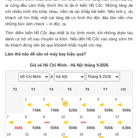
ai cũng đều cảm thấy thích thú là đá ở biển Hồ Cốc. Những tảng đá
vời nhiều hình thù khác nhau, nằm rải rác khắp bãi biển. Nếu tinh ý, du
khách sẽ tìm thấy một vài tảng đá có hình thù độc đáo làm nền cho
những bức ảnh check – in độc, lạ.
Thời điểm biển Hồ Cốc đẹp nhất là lúc bình minh, khi những đoàn tàu
đánh cá trở về sau chuyến ra khơi. Nếu đến Hồ Cốc vào sáng sớm thì
du khách đừng nên bỏ qua khoảnh khắc tuyệt vời này.
Làm thế nào để săn vé máy bay hiệu quả?
Giá vé Hồ Chí Minh - Hà Nội tháng 9-2026
đi
T2
T3
T4
T5
T6
T7
CN
1
2
3
4
5
6
748k
748k
620k
508k
508k
508k
7
8
9
10
11
12
13
368k
508k
506k
508k
490k
508k
638k
14
15
16
17
18
19
20