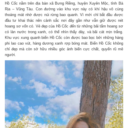
Hồ Cốc nằm trên địa bàn xã Bưng Riềng, huyện Xuyên Mộc, tỉnh Bà
Rịa – Vũng Tàu. Con đường vào khu vực này có khí hậu vô cùng
thoáng mát nhờ được núi rừng bao quanh. Vì mới chỉ bắt đầu được
đầu tư khai thác nên cảnh sắc nơi đây gần như vẫn giữ được nét
hoang sơ vốn có. Vẻ đẹp của Hồ Cốc đến từ những bãi tắm hoang sơ
có làn nước trong xanh, có thể nhìn thấy đáy, và bãi cát mịn trắng.
Khu vực xung quanh biển Hồ Cốc còn được bao bọc bởi những hàng
phi lao cao vút, hàng dương xanh rợp bóng mát. Biển Hồ Cốc không
chỉ đẹp mà còn sở hữu nhiều góc ảnh biển cực chất, quyến rũ mê
người.