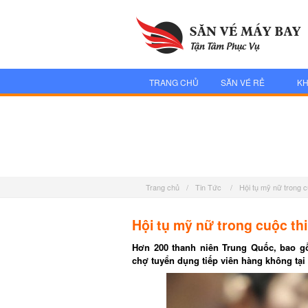
TRANG CHỦ
SĂN VÉ RẺ
KH
Trang chủ
/
Tin Tức
/
Hội tụ mỹ nữ trong c
Hội tụ mỹ nữ trong cuộc thi
Hơn 200 thanh niên Trung Quốc, bao gồm
chợ tuyển dụng tiếp viên hàng không tại