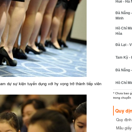
Huế - Hà N
Đà Nẵng - 
Minh
Hồ Chí Minh
Hòa
Đà Lạt - Vi
Tam Kỳ - H
Đà Nẵng - 
Hồ Chí Min
 dự sự kiện tuyển dụng với hy vọng trở thành tiếp viên
* Chưa bao gồm
trong chuyến b
Quy dịn
Quy định m
cần biết
Mẫu giấy 