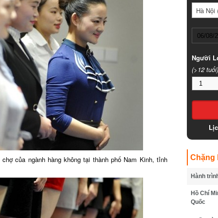
Hà Nội (
Người Lớ
(>12 tuổi)
Lịc
Chặng B
i chợ của ngành hàng không tại thành phố Nam Kinh, tỉnh
Hành trình
Hồ Chí Min
Quốc