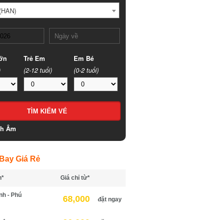
HAN)
n
Trẻ Em
Em Bé
(2-12 tuổi)
(0-2 tuổi)
h Âm
ay Giá Rẻ
*
Giá chỉ từ*
h - Phú
68,000
đặt ngay