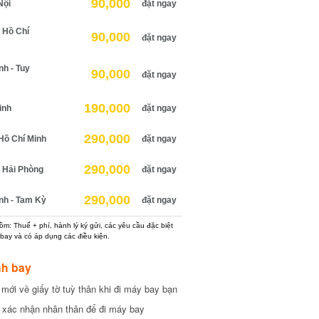
90,000
ội
đặt ngay
Hồ Chí
90,000
đặt ngay
 - Tuy
90,000
đặt ngay
190,000
nh
đặt ngay
290,000
ồ Chí Minh
đặt ngay
290,000
Hải Phòng
đặt ngay
290,000
h - Tam Kỳ
đặt ngay
: Thuế + phí, hành lý ký gửi, các yêu cầu đặc biệt
ay và có áp dụng các điều kiện.
h bay
ới về giấy tờ tuỳ thân khi đi máy bay bạn
xác nhận nhân thân để đi máy bay