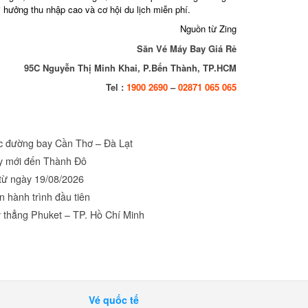
hưởng thu nhập cao và cơ hội du lịch miễn phí.
Nguồn từ Zing
Săn Vé Máy Bay Giá Rẻ
95C Nguyễn Thị Minh Khai, P.Bến Thành, TP.HCM
Tel :
1900 2690
–
02871 065 065
c đường bay Cần Thơ – Đà Lạt
 mới đến Thành Đô
ừ ngày 19/08/2026
 hành trình đầu tiên
 thẳng Phuket – TP. Hồ Chí Minh
Vé quốc tế