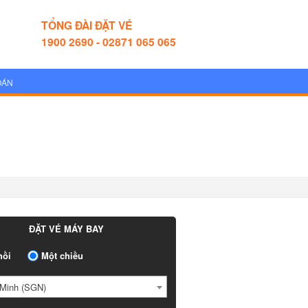
TỔNG ĐÀI ĐẶT VÉ
1900 2690 - 02871 065 065
OÁN
ĐẶT VÉ MÁY BAY
ồi
Một chiều
Minh (SGN)