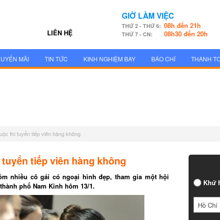
GIỜ LÀM VIỆC
08h đến 21h
THỨ 2 - THỨ 6:
LIÊN HỆ
08h30 đến 20h
THỨ 7 - CN:
UYẾN MÃI
TIN TỨC
KINH NGHIỆM BAY
BÁO CHÍ
THANH T
uộc thi tuyển tiếp viên hàng không
 tuyển tiếp viên hàng không
 nhiều cô gái có ngoại hình đẹp, tham gia một hội
Khứ h
 thành phố Nam Kinh hôm 13/1.
Hồ Chí 