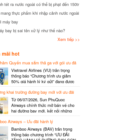
tét ra nước ngoài có thể bị phạt đến 150tr
mang thực phẩm khi nhập cảnh nước ngoài
i máy bay
 bay bị sai tên xử lý như thế nào?
Xem tiếp >>
mãi hot
hâm Quyến mua sắm thả ga với gói ưu đã
phí gói cước
Vietravel Airlines (VU) trân trọng
thông báo “Chương trình ưu giảm
50% giá hành lý ký gửi” đang được
triển khai cho đường bay quốc tế mới
g khai trường đường bay mới với ưu đãi
kết nối từ TP. Hồ Chí Minh
(SGN) đi Thâm Quyến – Trung Quốc
Từ 06/07/2026, Sun PhuQuoc
(SZX), chi tiết như sau: LỊCH BAY
Airways chính thức mở bán vé cho
CHI TIẾT Đường bay SHCB Giờ khởi
hai đường bay mới, kết nối những
hành Giờ đến Tần suất…
điểm đến giàu trải nghiệm, giúp hành
o Airways – Ưu đãi hành lý
khách khám phá vẻ đẹp thiên nhiên
và văn hóa của miền Trung Việt Nam.
Bamboo Airways (BAV) trân trọng
Thông tin đường bay mới Đường bay
thông báo chương trình “ƯU ĐÃI
SHCB Giờ bay Tần suất Thời gian