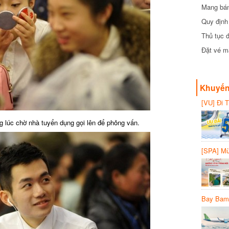
Mang bánh 
đồng
Quy định 
Thủ tục đ
Đặt vé máy
Khuyến 
[VU] Đi T
giảm 50% 
g lúc chờ nhà tuyển dụng gọi lên để phỏng vấn.
[SPA] Mừn
20%
Bay Bambo