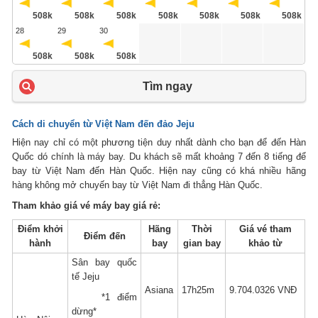
508k
508k
508k
508k
508k
508k
508k
28
29
30
508k
508k
508k
Tìm ngay
Cách di chuyển từ Việt Nam đến đảo Jeju
Hiện nay chỉ có một phương tiện duy nhất dành cho bạn để đến Hàn
Quốc dó chính là máy bay. Du khách sẽ mất khoảng 7 đến 8 tiếng để
bay từ Việt Nam đến Hàn Quốc. Hiện nay cũng có khá nhiều hãng
hàng không mở chuyến bay từ Việt Nam đi thẳng Hàn Quốc.
Tham khảo giá vé máy bay giá rẻ:
Điểm khởi
Hãng
Thời
Giá vé tham
Điểm đến
hành
bay
gian bay
khảo từ
Sân bay quốc
tế Jeju
Asiana
17h25m
9.704.0326 VNĐ
*1 điểm
dừng*