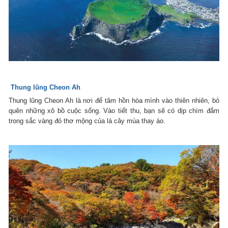
Thung lũng Cheon Ah
Thung lũng Cheon Ah là nơi để tâm hồn hòa mình vào thiên nhiên, bỏ
quên những xô bồ cuộc sống. Vào tiết thu, bạn sẽ có dịp chìm đắm
trong sắc vàng đỏ thơ mộng của lá cây mùa thay áo.