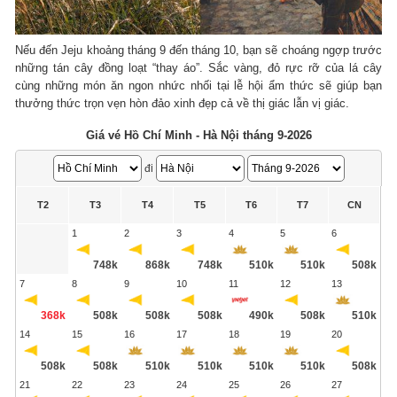
Nếu đến Jeju khoảng tháng 9 đến tháng 10, bạn sẽ choáng ngợp trước
những tán cây đồng loạt “thay áo”. Sắc vàng, đỏ rực rỡ của lá cây
cùng những món ăn ngon nhức nhối tại lễ hội ẩm thức sẽ giúp bạn
thưởng thức trọn vẹn hòn đảo xinh đẹp cả về thị giác lẫn vị giác.
Giá vé Hồ Chí Minh - Hà Nội tháng 9-2026
đi
T2
T3
T4
T5
T6
T7
CN
1
2
3
4
5
6
748k
868k
748k
510k
510k
508k
7
8
9
10
11
12
13
368k
508k
508k
508k
490k
508k
510k
14
15
16
17
18
19
20
508k
508k
510k
510k
510k
510k
508k
21
22
23
24
25
26
27