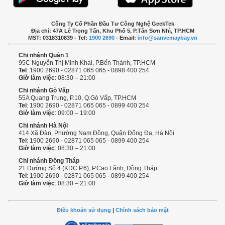
Công Ty Cổ Phần Đầu Tư Công Nghệ GeekTek
Địa chỉ: 47A Lê Trọng Tấn, Khu Phố 5, P.Tân Sơn Nhì, TP.HCM
MST: 0318310839 - Tel:
1900 2690
- Email:
info@sanvemaybay.vn
Chi nhánh Quận 1
95C Nguyễn Thị Minh Khai, P.Bến Thành, TP.HCM
Tel
: 1900 2690 - 02871 065 065 - 0898 400 254
Giờ làm việc
: 08:30 – 21:00
Chi nhánh Gò Vấp
55A Quang Trung, P.10, Q.Gò Vấp, TP.HCM
Tel
: 1900 2690 - 02871 065 065 - 0899 400 254
Giờ làm việc
: 09:00 – 19:00
Chi nhánh Hà Nội
414 Xã Đàn, Phường Nam Đồng, Quận Đống Đa, Hà Nội
Tel
: 1900 2690 - 02871 065 065 - 0899 400 254
Giờ làm việc
: 08:30 – 21:00
Chi nhánh Đồng Tháp
21 Đường Số 4 (KDC P.6), P.Cao Lãnh, Đồng Tháp
Tel
: 1900 2690 - 02871 065 065 - 0899 400 254
Giờ làm việc
: 08:30 – 21:00
Điều khoản sử dụng
|
Chính sách bảo mật