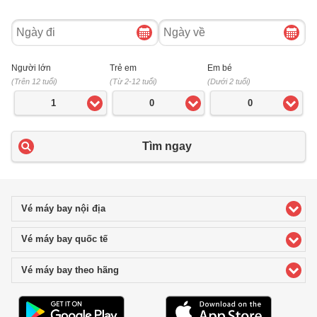
Ngày
Ngày
đi
về
Người lớn
Trẻ em
Em bé
(Trên 12 tuổi)
(Từ 2-12 tuổi)
(Dưới 2 tuổi)
1
0
0
Tìm ngay
Vé máy bay nội địa
click to expand contents
Vé máy bay quốc tế
click to expand contents
Vé máy bay theo hãng
click to expand contents