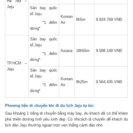
Hà Nội –
Jeju
Sân bay quốc
tế Jeju
Korean
8h5m
9.924.769 VNĐ
*1 điểm
Air
dừng*
Sân bay quốc
tế Jeju
Asiana
18h55m
9.588.149 VNĐ
*1 điểm
dừng*
TP.HCM –
Jeju
Sân bay quốc
tế Jeju
Korean
9h25m
9.564.435 VNĐ
*1 điểm
Air
dừng*
Phương tiện di chuyển khi đi du lịch Jeju tự túc
Sau khoảng 1 tiếng di chuyển bằng máy bay, du khách đã có thể khám
phá thiên đường tình yêu xinh đẹp. Có nhicách di chuyển để khách du
lịch đảo Jeju thưởng ngoạn trọn vẹn thắng cảnh đảo nhỏ.