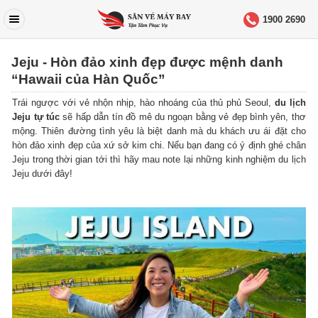
1900 2690
Jeju - Hòn đảo xinh đẹp được mệnh danh
“Hawaii của Hàn Quốc”
Trái ngược với vẻ nhộn nhịp, hào nhoáng của thủ phủ Seoul,
du lịch
Jeju tự túc
sẽ hấp dẫn tín đồ mê du ngoạn bằng vẻ đẹp bình yên, thơ
mộng. Thiên đường tình yêu là biệt danh mà du khách ưu ái đặt cho
hòn đảo xinh đẹp của xứ sở kim chi. Nếu bạn đang có ý định ghé chân
Jeju trong thời gian tới thì hãy mau note lại những kinh nghiệm du lịch
Jeju dưới đây!