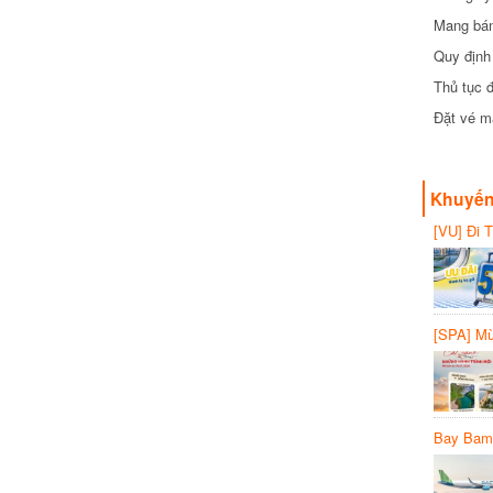
Mang bánh 
đồng
Quy định 
Thủ tục đ
Đặt vé máy
Khuyến 
[VU] Đi T
giảm 50% 
[SPA] Mừn
20%
Bay Bambo