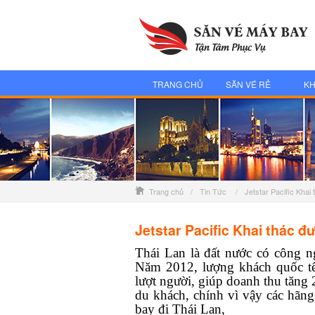
TRANG CHỦ
SĂN VÉ RẺ
KH
Trang chủ
/
Tin Tức
/
Jetstar Pacific Khai
Jetstar Pacific Khai thác đư
Thái Lan là đất nước có công ngh
Năm 2012, lượng khách quốc tế đ
lượt người, giúp doanh thu tăng 2
du khách, chính vì vậy các hãn
bay đi Thái Lan,