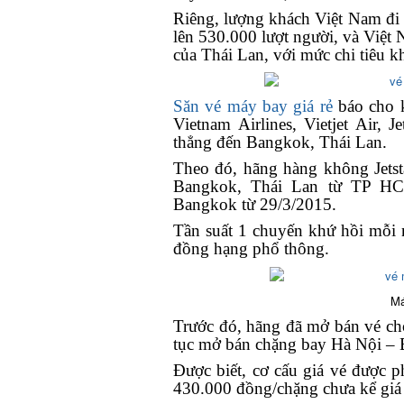
Riêng, lượng khách Việt Nam đi 
lên 530.000 lượt người, và Việt N
của Thái Lan, với mức chi tiêu kh
Săn vé máy bay giá rẻ
báo cho khá
Vietnam Airlines, Vietjet Air, J
thẳng đến Bangkok, Thái Lan.
Theo đó, hãng hàng không Jetstar
Bangkok, Thái Lan từ TP HCM
Bangkok từ 29/3/2015.
Tần suất 1 chuyến khứ hồi mỗi 
đồng hạng phổ thông.
Máy
Trước đó, hãng đã mở bán vé ch
tục mở bán chặng bay Hà Nội – 
Được biết, cơ cấu giá vé được ph
430.000 đồng/chặng chưa kể giá 