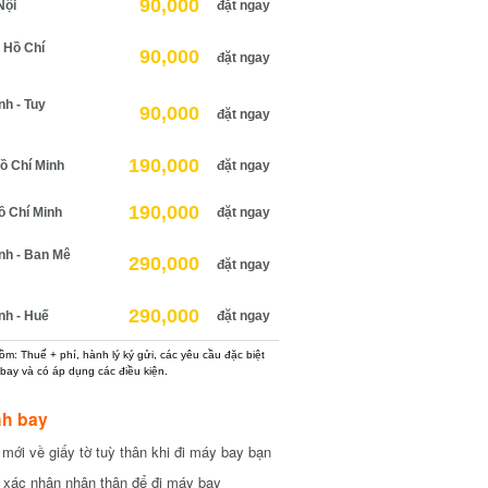
90,000
ội
đặt ngay
Hồ Chí
90,000
đặt ngay
 - Tuy
90,000
đặt ngay
190,000
 Chí Minh
đặt ngay
190,000
 Chí Minh
đặt ngay
h - Ban Mê
290,000
đặt ngay
290,000
h - Huế
đặt ngay
: Thuế + phí, hành lý ký gửi, các yêu cầu đặc biệt
ay và có áp dụng các điều kiện.
h bay
ới về giấy tờ tuỳ thân khi đi máy bay bạn
xác nhận nhân thân để đi máy bay