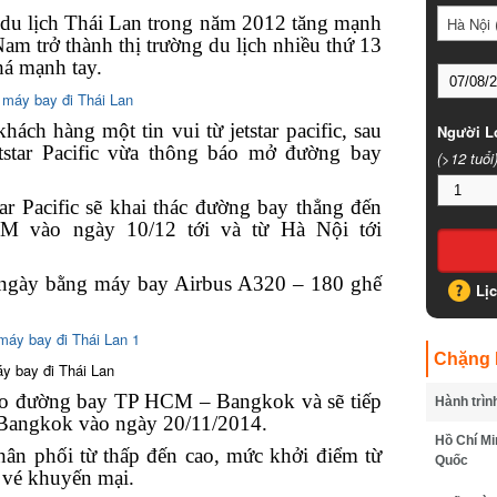
du lịch Thái Lan trong năm 2012 tăng mạnh
Hà Nội (
am trở thành thị trường du lịch nhiều thứ 13
á mạnh tay.
ch hàng một tin vui từ jetstar pacific, sau
Người Lớ
etstar Pacific vừa thông báo mở đường bay
(>12 tuổi)
 Pacific sẽ khai thác đường bay thẳng đến
 vào ngày 10/12 tới và từ Hà Nội tới
ngày bằng máy bay Airbus A320 – 180 ghế
Lịc
Chặng B
 bay đi Thái Lan
o đường bay TP HCM – Bangkok và sẽ tiếp
Hành trình
Bangkok vào ngày 20/11/2014.
Hồ Chí Min
ân phối từ thấp đến cao, mức khởi điểm từ
Quốc
vé khuyến mại.