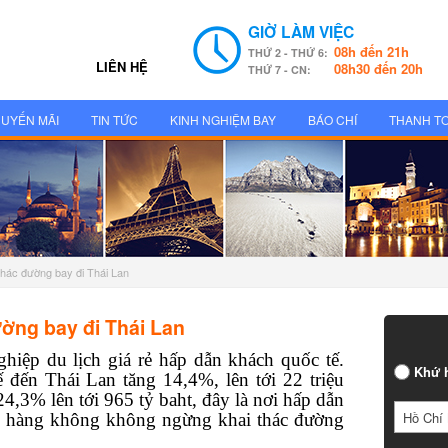
GIỜ LÀM VIỆC
08h đến 21h
THỨ 2 - THỨ 6:
LIÊN HỆ
08h30 đến 20h
THỨ 7 - CN:
UYẾN MÃI
TIN TỨC
KINH NGHIỆM BAY
BÁO CHÍ
THANH T
 thác đường bay đi Thái Lan
ờng bay đi Thái Lan
iệp du lịch giá rẻ hấp dẫn khách quốc tế.
Khứ h
ến Thái Lan tăng 14,4%, lên tới 22 triệu
4,3% lên tới 965 tỷ baht, đây là nơi hấp dẫn
Hồ Chí 
g hàng không không ngừng khai thác đường