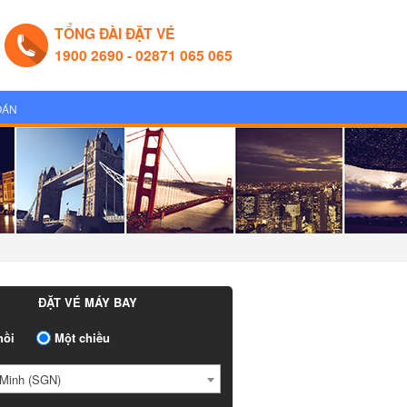
TỔNG ĐÀI ĐẶT VÉ
1900 2690 - 02871 065 065
OÁN
ĐẶT VÉ MÁY BAY
ồi
Một chiều
Minh (SGN)