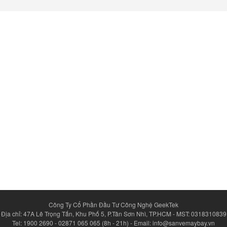
Công Ty Cổ Phần Đầu Tư Công Nghệ GeekTek
Địa chỉ: 47A Lê Trọng Tấn, Khu Phố 5, P.Tân Sơn Nhì, TP.HCM - MST: 0318310839
Tel: 1900 2690 - 02871 065 065 (8h - 21h) - Email: info@sanvemaybay.vn