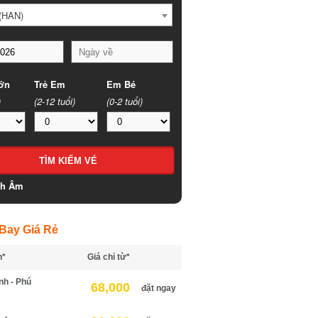
HAN)
n
Trẻ Em
Em Bé
(2-12 tuổi)
(0-2 tuổi)
h Âm
ay Giá Rẻ
*
Giá chỉ từ*
h - Phú
68,000
đặt ngay