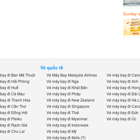
Sunday să
Sanvemay
Vé quốc tế
ay đi Ban Mê Thuột
Vé Máy Bay Malaysia Airlines
Vé máy bay đi Camp
ay đi Hải Phòng
Vé máy bay đi Nga
Vé máy bay đi Anh
ay đi Huế
Vé máy bay đi Nhật Bản
Vé máy bay đi Hong
ay đi Cà Mau
Vé máy bay đi Pháp
Vé máy bay đi Đài L
ay đi Thanh Hóa
Vé máy bay đi New Zealand
Vé máy bay đi Hà La
ay đi Cần Thơ
Vé máy bay đi Singapore
Vé máy bay đi Cana
ay đi Đồng Hới
Vé máy bay đi Thái
Vé máy bay đi Đức
ay đi Pleiku
Vé máy bay đi Myanmar
Vé máy bay đi Úc
ay đi Rạch Giá
Vé máy bay đi Indonesia
ay đi Chu Lai
Vé máy bay đi Mỹ
Vé máy bay đi Italia (Ý)