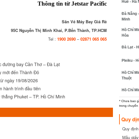
Huế - Hà N
Thông tin từ Jetstar Pacific
Đà Nẵng - 
Minh
Săn Vé Máy Bay Giá Rẻ
95C Nguyễn Thị Minh Khai, P.Bến Thành, TP.HCM
Hồ Chí Minh
Hòa
Tel :
1900 2690
–
02871 065 065
Đà Lạt - Hồ
Pleiku - Hồ
c đường bay Cần Thơ – Đà Lạt
 mới đến Thành Đô
Hồ Chí Min
Thuột
ừ ngày 19/08/2026
 hành trình đầu tiên
Hồ Chí Min
 thẳng Phuket – TP. Hồ Chí Minh
* Chưa bao gồm
trong chuyến b
Quy dịn
Quy định m
cần biết
Mẫu giấy 