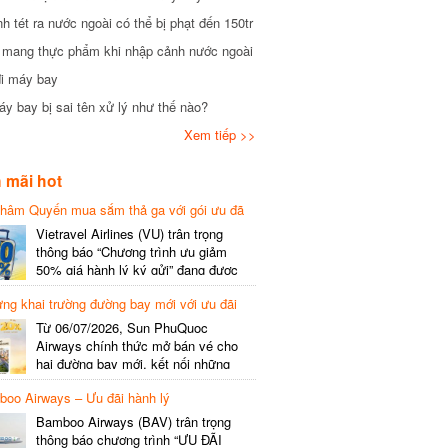
tét ra nước ngoài có thể bị phạt đến 150tr
mang thực phẩm khi nhập cảnh nước ngoài
i máy bay
 bay bị sai tên xử lý như thế nào?
Xem tiếp >>
mãi hot
hâm Quyến mua sắm thả ga với gói ưu đã
phí gói cước
Vietravel Airlines (VU) trân trọng
thông báo “Chương trình ưu giảm
50% giá hành lý ký gửi” đang được
triển khai cho đường bay quốc tế mới
g khai trường đường bay mới với ưu đãi
kết nối từ TP. Hồ Chí Minh
(SGN) đi Thâm Quyến – Trung Quốc
Từ 06/07/2026, Sun PhuQuoc
(SZX), chi tiết như sau: LỊCH BAY
Airways chính thức mở bán vé cho
CHI TIẾT Đường bay SHCB Giờ khởi
hai đường bay mới, kết nối những
hành Giờ đến Tần suất…
điểm đến giàu trải nghiệm, giúp hành
o Airways – Ưu đãi hành lý
khách khám phá vẻ đẹp thiên nhiên
và văn hóa của miền Trung Việt Nam.
Bamboo Airways (BAV) trân trọng
Thông tin đường bay mới Đường bay
thông báo chương trình “ƯU ĐÃI