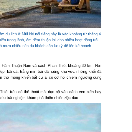
 du lịch ở Mũi Né nổi tiếng này là vào khoảng từ tháng 4
iển trong lành, êm đềm thuận lợi cho nhiều hoạt động trải
ó mưa nhiều nên du khách cần lưu ý để lên kế hoạch
n Hàm Thuận Nam và cách Phan Thiết khoảng 30 km. Nơi
, bãi cát trắng mịn trải dài cùng khu vực những khối đá
n thơ mộng khiến bất cứ ai có cơ hội chiêm ngưỡng cũng
iết trên có thể thoải mái dạo bộ vãn cảnh ven biển hay
ều trải nghiệm khám phá thiên nhiên độc đáo.