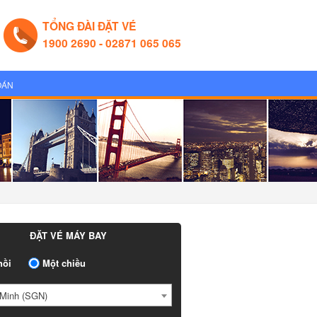
TỔNG ĐÀI ĐẶT VÉ
1900 2690 - 02871 065 065
OÁN
ĐẶT VÉ MÁY BAY
ồi
Một chiều
Minh (SGN)