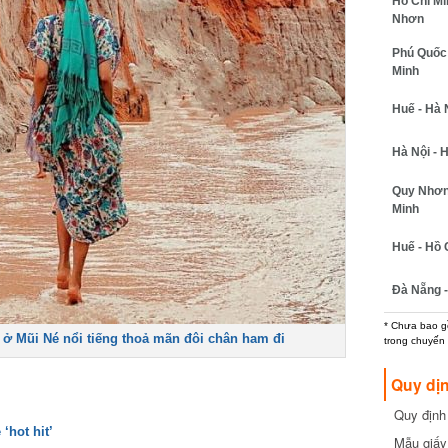
Hồ Chí Min
Nhơn
Phú Quốc -
Minh
Huế - Hà N
Hà Nội - H
Quy Nhơn -
Minh
Huế - Hồ C
Đà Nẵng - 
* Chưa bao gồm
ở Mũi Né nổi tiếng thoả mãn đôi chân ham đi
trong chuyến b
Quy dịn
Quy định m
cần biết
hot hit’
Mẫu giấy 