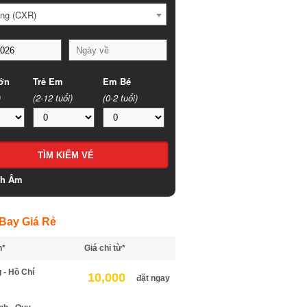
g (CXR)
n
Trẻ Em
Em Bé
(2-12 tuổi)
(0-2 tuổi)
h Âm
ay Giá Rẻ
*
Giá chỉ từ*
- Hồ Chí
10,000
đặt ngay