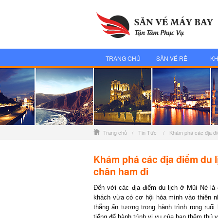
TRANG CHỦ
SĂN VÉ RẺ
KH
Trang chủ
/
Tin Tức
/
Khám phá các địa điể
Khám phá các địa điểm du lị
chân ham đi
Đến với các địa điểm du lịch ở Mũi Né là đế
khách vừa có cơ hội hòa mình vào thiên n
thắng ấn tượng trong hành trình rong ruổi h
tiếng để hành trình vi vu của bạn thêm thú vị