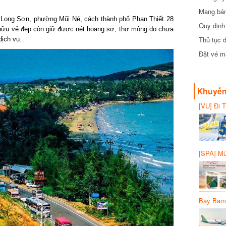
Mang bánh 
 Long Sơn, phường Mũi Né, cách thành phố Phan Thiết 28
đồng
Quy định 
ữu vẻ đẹp còn giữ được nét hoang sơ, thơ mộng do chưa
Thủ tục đ
ch vụ.
Đặt vé máy
Khuyến 
[VU] Đi T
giảm 50% 
[SPA] Mừn
20%
Bay Bambo