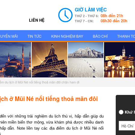
GIỜ LÀM VIỆC
08h đến 21h
THỨ 2 - THỨ 6:
LIÊN HỆ
08h30 đến 20h
THỨ 7 - CN:
UYẾN MÃI
TIN TỨC
KINH NGHIỆM BAY
BÁO CHÍ
THANH T
m du lịch ở Mũi Né nổi tiếng thoả mãn đôi chân ham đi
ch ở Mũi Né nổi tiếng thoả mãn đôi
Khứ h
n với những trải nghiệm du lịch thú vị, hấp dẫn giúp du
hiên miền biển thơ mộng, vừa khám phá được nhiều danh
Hồ Chí 
ấp dẫn. Note liền tay các địa điểm du lịch ở Mũi Né nổi
.