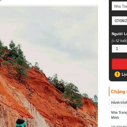
Nha Tran
Người Lớ
(>12 tuổi)
Lịc
Chặng B
Hành trình
Nha Trang 
Minh