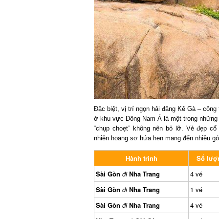
Đặc biệt, vị trí ngọn hải đăng Kê Gà – công 
ở khu vực Đông Nam Á là một trong những đ
“chụp choẹt” không nên bỏ lỡ. Vẻ đẹp cổ 
nhiên hoang sơ hứa hẹn mang đến nhiều góc 
Hành trình
Số lượn
Sài Gòn
đi
Nha Trang
4 vé
Sài Gòn
đi
Nha Trang
1 vé
Sài Gòn
đi
Nha Trang
4 vé