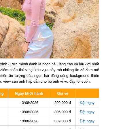
trình được mệnh danh là ngọn hải đăng cao và lâu đời nhất
iểm nhấn thú vị tại khu vực này mà những tín đồ đam mê
điển ấn tượng của ngọn hải đăng cùng background thiên
view săn ảnh hấp dẫn cho bộ ảnh vi vu đầy lôi cuốn.
g
Ngày khởi hành
Giá vé
13/08/2026
290,000 đ
Đặt ngay
13/08/2026
306,000 đ
Đặt ngay
13/08/2026
359,000 đ
Đặt ngay