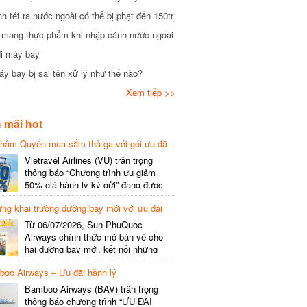
tét ra nước ngoài có thể bị phạt đến 150tr
mang thực phẩm khi nhập cảnh nước ngoài
i máy bay
 bay bị sai tên xử lý như thế nào?
Xem tiếp >>
mãi hot
hâm Quyến mua sắm thả ga với gói ưu đã
phí gói cước
Vietravel Airlines (VU) trân trọng
thông báo “Chương trình ưu giảm
50% giá hành lý ký gửi” đang được
triển khai cho đường bay quốc tế mới
g khai trường đường bay mới với ưu đãi
kết nối từ TP. Hồ Chí Minh
(SGN) đi Thâm Quyến – Trung Quốc
Từ 06/07/2026, Sun PhuQuoc
(SZX), chi tiết như sau: LỊCH BAY
Airways chính thức mở bán vé cho
CHI TIẾT Đường bay SHCB Giờ khởi
hai đường bay mới, kết nối những
hành Giờ đến Tần suất…
điểm đến giàu trải nghiệm, giúp hành
o Airways – Ưu đãi hành lý
khách khám phá vẻ đẹp thiên nhiên
và văn hóa của miền Trung Việt Nam.
Bamboo Airways (BAV) trân trọng
Thông tin đường bay mới Đường bay
thông báo chương trình “ƯU ĐÃI