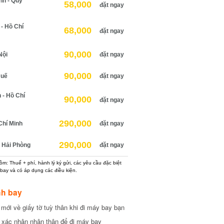
h - Quy
58,000
đặt ngay
 Hồ Chí
68,000
đặt ngay
90,000
ội
đặt ngay
90,000
uế
đặt ngay
 Hồ Chí
90,000
đặt ngay
290,000
hí Minh
đặt ngay
290,000
Hải Phòng
đặt ngay
: Thuế + phí, hành lý ký gửi, các yêu cầu đặc biệt
ay và có áp dụng các điều kiện.
h bay
ới về giấy tờ tuỳ thân khi đi máy bay bạn
xác nhận nhân thân để đi máy bay