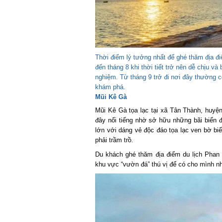
Thời điểm lý tưởng nhất để ghé thăm địa điểm
đến tháng 8 khi thời tiết trở nên dễ chịu và b
nghiệm. Từ tháng 9 trở đi nơi đây thường c
khám phá.
Mũi Kê Gà
Mũi Kê Gà tọa lạc tại xã Tân Thành, huyệ
đây nổi tiếng nhờ sở hữu những bãi biển đẹp
lớn với dáng vẻ độc đáo tọa lạc ven bờ biể
phải trầm trồ.
Du khách ghé thăm địa điểm du lịch Phan Th
khu vực “vườn đá” thú vị để có cho mình nhi