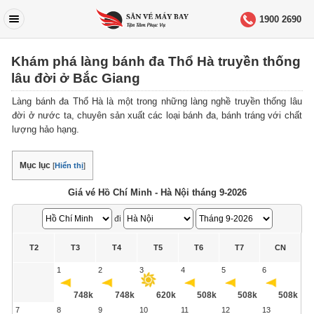
1900 2690
Khám phá làng bánh đa Thổ Hà truyền thống
lâu đời ở Bắc Giang
Làng bánh đa Thổ Hà là một trong những làng nghề truyền thống lâu
đời ở nước ta, chuyên sản xuất các loại bánh đa, bánh tráng với chất
lượng hảo hạng.
Mục lục
[
Hiển thị
]
Giá vé Hồ Chí Minh - Hà Nội tháng 9-2026
đi
T2
T3
T4
T5
T6
T7
CN
1
2
3
4
5
6
748k
748k
620k
508k
508k
508k
7
8
9
10
11
12
13