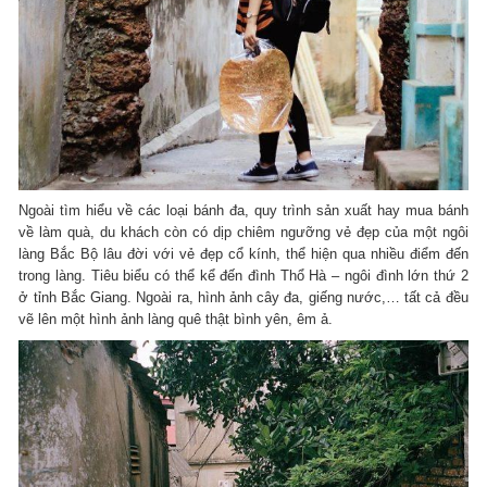
Ngoài tìm hiểu về các loại bánh đa, quy trình sản xuất hay mua bánh
về làm quà, du khách còn có dịp chiêm ngưỡng vẻ đẹp của một ngôi
làng Bắc Bộ lâu đời với vẻ đẹp cổ kính, thể hiện qua nhiều điểm đến
trong làng. Tiêu biểu có thể kể đến đình Thổ Hà – ngôi đình lớn thứ 2
ở tỉnh Bắc Giang. Ngoài ra, hình ảnh cây đa, giếng nước,… tất cả đều
vẽ lên một hình ảnh làng quê thật bình yên, êm ả.