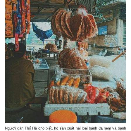
Người dân Thổ Hà cho biết, họ sản xuất hai loại bánh đa nem và bánh