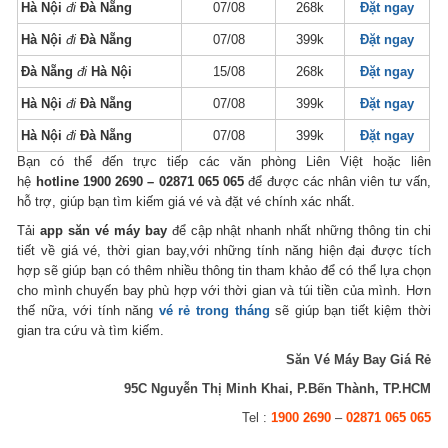
Hà Nội
đi
Đà Nẵng
07/08
268k
Đặt ngay
Hà Nội
đi
Đà Nẵng
07/08
399k
Đặt ngay
Đà Nẵng
đi
Hà Nội
15/08
268k
Đặt ngay
Hà Nội
đi
Đà Nẵng
07/08
399k
Đặt ngay
Hà Nội
đi
Đà Nẵng
07/08
399k
Đặt ngay
Bạn có thể đến trực tiếp các văn phòng Liên Việt hoặc liên
hệ
hotline
1900 2690 – 02871 065 065
để được các nhân viên tư vấn,
hỗ trợ, giúp bạn tìm kiếm giá vé và đặt vé chính xác nhất.
Tải
app săn vé máy bay
để cập nhật nhanh nhất những thông tin chi
tiết về giá vé, thời gian bay,với những tính năng hiện đại được tích
hợp sẽ giúp bạn có thêm nhiều thông tin tham khảo để có thể lựa chọn
cho mình chuyến bay phù hợp với thời gian và túi tiền của mình. Hơn
thế nữa, với tính năng
vé rẻ trong tháng
sẽ giúp bạn tiết kiệm thời
gian tra cứu và tìm kiếm.
Săn Vé Máy Bay Giá Rẻ
95C Nguyễn Thị Minh Khai, P.Bến Thành, TP.HCM
Tel :
1900 2690
–
02871 065 065