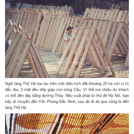
Ngôi làng Thổ Hà tọa lạc trên một diện tích đất khoảng 20 ha với vị trí
đắc địa, 3 mặt đều tiếp giáp con sông Cầu. Vì thế mà nhiều du khách
có thể đến đây bằng đường Thủy. Nếu xuất phát từ thủ đô Hà Nội, bạn
hãy di chuyển đến Yên Phong Bắc Ninh, sau đó đi đò qua sông là đến
làng Thổ Hà.