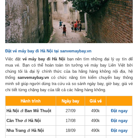
Đặt vé máy bay đi Hà Nội
tại sanvemaybay.vn
Việc đặt
vé máy bay đi Hà Nội
bạn nên tìm những đại lý uy tín để
mua vé. Bạn có thể hoàn toàn tin tưởng vé máy bay Liên Việt bởi
chúng tôi là đại lý chính thức của ba hãng hàng không nội địa, hệ
thống
sanvemaybay.vn
có chức năng tìm kiếm chuyến bay thông
minh sẽ giúp người dùng tra cứu và so sánh ngày bay, giờ bay, giá vé
chi tiết từng chặng bay của tất cả các hãng hàng không.
Hành trình
Ngày bay
Giá vé
Hà Nội
đi
Ban Mê Thuột
27/09
490k
Đặt ngay
Cần Thơ
đi
Hà Nội
17/08
490k
Đặt ngay
Nha Trang
đi
Hà Nội
18/09
490k
Đặt ngay