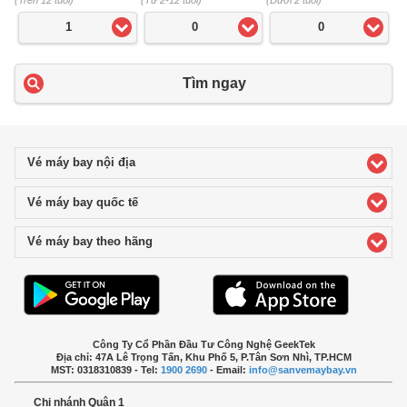
1
0
0
Tìm ngay
Vé máy bay nội địa
click to expand contents
Vé máy bay quốc tế
click to expand contents
Vé máy bay theo hãng
click to expand contents
Công Ty Cổ Phần Đầu Tư Công Nghệ GeekTek
Địa chỉ: 47A Lê Trọng Tấn, Khu Phố 5, P.Tân Sơn Nhì, TP.HCM
MST: 0318310839 - Tel:
1900 2690
- Email:
info@sanvemaybay.vn
Chi nhánh Quận 1