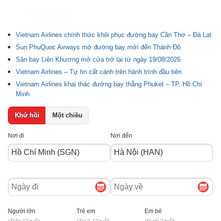
Tin liên quan
Vietnam Airlines chính thức khôi phục đường bay Cần Thơ – Đà Lạt
Sun PhuQuoc Airways mở đường bay mới đến Thành Đô
Sân bay Liên Khương mở cửa trở lại từ ngày 19/08/2026
Vietnam Airlines – Tự tin cất cánh trên hành trình đầu tiên
Vietnam Airlines khai thác đường bay thẳng Phuket – TP. Hồ Chí
Minh
Khứ hồi
Một chiều
Nơi đi
Nơi đến
Ngày
Ngày
đi
về
Người lớn
Trẻ em
Em bé
(Trên 12 tuổi)
(Từ 2-12 tuổi)
(Dưới 2 tuổi)