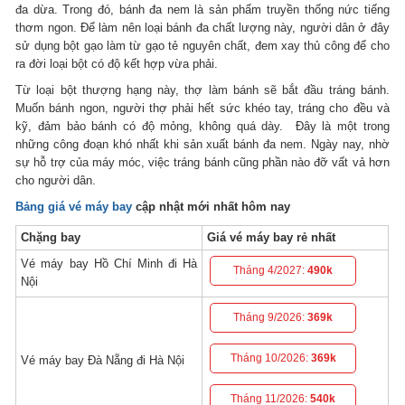
đa dừa. Trong đó, bánh đa nem là sản phẩm truyền thống nức tiếng
thơm ngon. Để làm nên loại bánh đa chất lượng này, người dân ở đây
sử dụng bột gạo làm từ gạo tẻ nguyên chất, đem xay thủ công để cho
ra đời loại bột có độ kết hợp vừa phải.
Từ loại bột thượng hạng này, thợ làm bánh sẽ bắt đầu tráng bánh.
Muốn bánh ngon, người thợ phải hết sức khéo tay, tráng cho đều và
kỹ, đảm bảo bánh có độ mỏng, không quá dày. Đây là một trong
những công đoạn khó nhất khi sản xuất bánh đa nem. Ngày nay, nhờ
sự hỗ trợ của máy móc, việc tráng bánh cũng phần nào đỡ vất vả hơn
cho người dân.
Bảng giá vé máy bay
cập nhật mới nhất hôm nay
Chặng bay
Giá vé máy bay rẻ nhất
Vé máy bay Hồ Chí Minh đi Hà
Tháng 4/2027:
490k
Nội
Tháng 9/2026:
369k
Tháng 10/2026:
369k
Vé máy bay Đà Nẵng đi Hà Nội
Tháng 11/2026:
540k