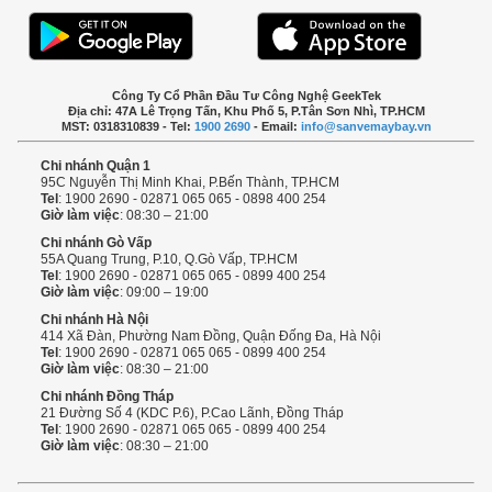
Công Ty Cổ Phần Đầu Tư Công Nghệ GeekTek
Địa chỉ: 47A Lê Trọng Tấn, Khu Phố 5, P.Tân Sơn Nhì, TP.HCM
MST: 0318310839 - Tel:
1900 2690
- Email:
info@sanvemaybay.vn
Chi nhánh Quận 1
95C Nguyễn Thị Minh Khai, P.Bến Thành, TP.HCM
Tel
: 1900 2690 - 02871 065 065 - 0898 400 254
Giờ làm việc
: 08:30 – 21:00
Chi nhánh Gò Vấp
55A Quang Trung, P.10, Q.Gò Vấp, TP.HCM
Tel
: 1900 2690 - 02871 065 065 - 0899 400 254
Giờ làm việc
: 09:00 – 19:00
Chi nhánh Hà Nội
414 Xã Đàn, Phường Nam Đồng, Quận Đống Đa, Hà Nội
Tel
: 1900 2690 - 02871 065 065 - 0899 400 254
Giờ làm việc
: 08:30 – 21:00
Chi nhánh Đồng Tháp
21 Đường Số 4 (KDC P.6), P.Cao Lãnh, Đồng Tháp
Tel
: 1900 2690 - 02871 065 065 - 0899 400 254
Giờ làm việc
: 08:30 – 21:00