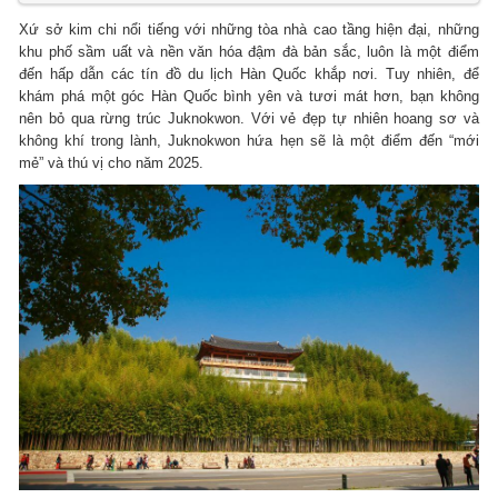
Xứ sở kim chi nổi tiếng với những tòa nhà cao tầng hiện đại, những
khu phố sầm uất và nền văn hóa đậm đà bản sắc, luôn là một điểm
đến hấp dẫn các tín đồ du lịch Hàn Quốc khắp nơi. Tuy nhiên, để
khám phá một góc Hàn Quốc bình yên và tươi mát hơn, bạn không
nên bỏ qua rừng trúc Juknokwon. Với vẻ đẹp tự nhiên hoang sơ và
không khí trong lành, Juknokwon hứa hẹn sẽ là một điểm đến “mới
mẻ” và thú vị cho năm 2025.