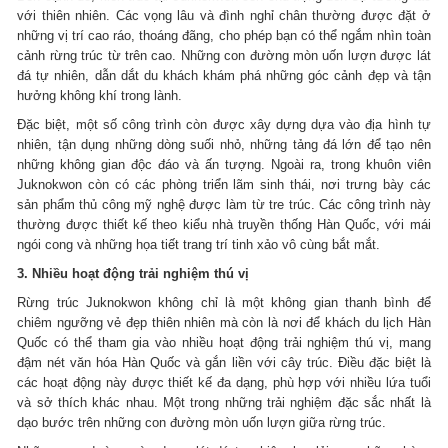
với thiên nhiên. Các vọng lâu và đình nghỉ chân thường được đặt ở
những vị trí cao ráo, thoáng đãng, cho phép bạn có thể ngắm nhìn toàn
cảnh rừng trúc từ trên cao. Những con đường mòn uốn lượn được lát
đá tự nhiên, dẫn dắt du khách khám phá những góc cảnh đẹp và tận
hưởng không khí trong lành.
Đặc biệt, một số công trình còn được xây dựng dựa vào địa hình tự
nhiên, tận dụng những dòng suối nhỏ, những tảng đá lớn để tạo nên
những không gian độc đáo và ấn tượng. Ngoài ra, trong khuôn viên
Juknokwon còn có các phòng triển lãm sinh thái, nơi trưng bày các
sản phẩm thủ công mỹ nghệ được làm từ tre trúc. Các công trình này
thường được thiết kế theo kiểu nhà truyền thống Hàn Quốc, với mái
ngói cong và những họa tiết trang trí tinh xảo vô cùng bắt mắt.
3. Nhiều hoạt động trải nghiệm thú vị
Rừng trúc Juknokwon không chỉ là một không gian thanh bình để
chiêm ngưỡng vẻ đẹp thiên nhiên mà còn là nơi để khách du lịch Hàn
Quốc có thể tham gia vào nhiều hoạt động trải nghiệm thú vị, mang
đậm nét văn hóa Hàn Quốc và gắn liền với cây trúc. Điều đặc biệt là
các hoạt động này được thiết kế đa dạng, phù hợp với nhiều lứa tuổi
và sở thích khác nhau. Một trong những trải nghiệm đặc sắc nhất là
dạo bước trên những con đường mòn uốn lượn giữa rừng trúc.