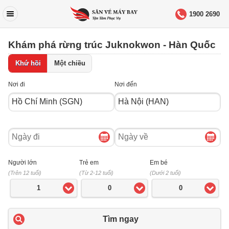
1900 2690
Khám phá rừng trúc Juknokwon - Hàn Quốc
Khứ hồi
Một chiều
Nơi đi
Nơi đến
Ngày
Ngày
đi
về
Người lớn
Trẻ em
Em bé
(Trên 12 tuổi)
(Từ 2-12 tuổi)
(Dưới 2 tuổi)
1
0
0
Tìm ngay