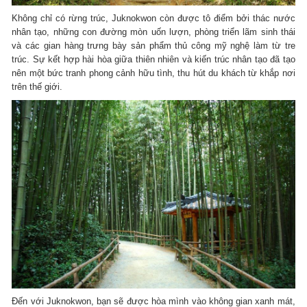
Không chỉ có rừng trúc, Juknokwon còn được tô điểm bởi thác nước
nhân tạo, những con đường mòn uốn lượn, phòng triển lãm sinh thái
và các gian hàng trưng bày sản phẩm thủ công mỹ nghệ làm từ tre
trúc. Sự kết hợp hài hòa giữa thiên nhiên và kiến trúc nhân tạo đã tạo
nên một bức tranh phong cảnh hữu tình, thu hút du khách từ khắp nơi
trên thế giới.
Đến với Juknokwon, bạn sẽ được hòa mình vào không gian xanh mát,