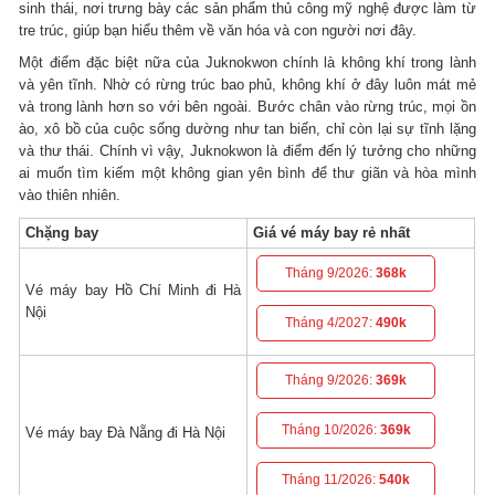
sinh thái, nơi trưng bày các sản phẩm thủ công mỹ nghệ được làm từ
tre trúc, giúp bạn hiểu thêm về văn hóa và con người nơi đây.
Một điểm đặc biệt nữa của Juknokwon chính là không khí trong lành
và yên tĩnh. Nhờ có rừng trúc bao phủ, không khí ở đây luôn mát mẻ
và trong lành hơn so với bên ngoài. Bước chân vào rừng trúc, mọi ồn
ào, xô bồ của cuộc sống dường như tan biến, chỉ còn lại sự tĩnh lặng
và thư thái. Chính vì vậy, Juknokwon là điểm đến lý tưởng cho những
ai muốn tìm kiếm một không gian yên bình để thư giãn và hòa mình
vào thiên nhiên.
Chặng bay
Giá vé máy bay rẻ nhất
Tháng 9/2026:
368k
Vé máy bay Hồ Chí Minh đi Hà
Nội
Tháng 4/2027:
490k
Tháng 9/2026:
369k
Tháng 10/2026:
369k
Vé máy bay Đà Nẵng đi Hà Nội
Tháng 11/2026:
540k