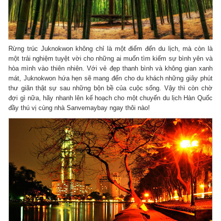
Rừng trúc Juknokwon không chỉ là một điểm đến du lịch, mà còn là
một trải nghiệm tuyệt vời cho những ai muốn tìm kiếm sự bình yên và
hòa mình vào thiên nhiên. Với vẻ đẹp thanh bình và không gian xanh
mát, Juknokwon hứa hẹn sẽ mang đến cho du khách những giây phút
thư giãn thật sự sau những bộn bề của cuộc sống. Vậy thì còn chờ
đợi gì nữa, hãy nhanh lên kế hoạch cho một chuyến du lịch Hàn Quốc
đầy thú vị cùng nhà Sanvemaybay ngay thôi nào!