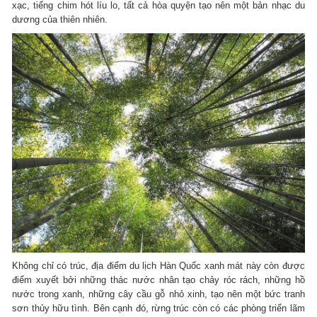
xạc, tiếng chim hót líu lo, tất cả hòa quyện tạo nên một bản nhạc du
dương của thiên nhiên.
Không chỉ có trúc, địa điểm du lịch Hàn Quốc xanh mát này còn được
điểm xuyết bởi những thác nước nhân tạo chảy róc rách, những hồ
nước trong xanh, những cây cầu gỗ nhỏ xinh, tạo nên một bức tranh
sơn thủy hữu tình. Bên cạnh đó, rừng trúc còn có các phòng triển lãm