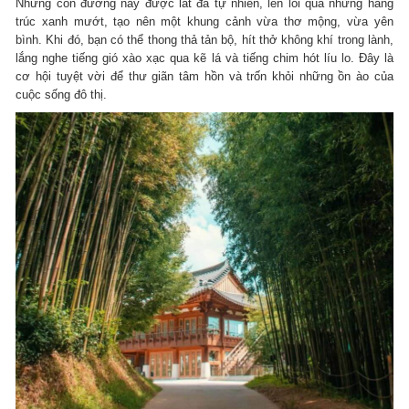
Những con đường này được lát đá tự nhiên, len lỏi qua những hàng
trúc xanh mướt, tạo nên một khung cảnh vừa thơ mộng, vừa yên
bình. Khi đó, bạn có thể thong thả tản bộ, hít thở không khí trong lành,
lắng nghe tiếng gió xào xạc qua kẽ lá và tiếng chim hót líu lo. Đây là
cơ hội tuyệt vời để thư giãn tâm hồn và trốn khỏi những ồn ào của
cuộc sống đô thị.