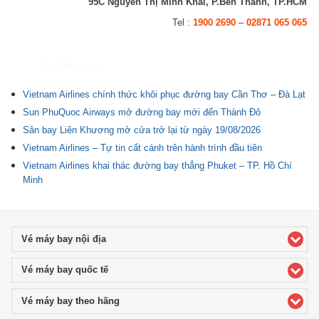
95C Nguyễn Thị Minh Khai, P.Bến Thành, TP.HCM
Tel :
1900 2690
–
02871 065 065
Tin liên quan
Vietnam Airlines chính thức khôi phục đường bay Cần Thơ – Đà Lạt
Sun PhuQuoc Airways mở đường bay mới đến Thành Đô
Sân bay Liên Khương mở cửa trở lại từ ngày 19/08/2026
Vietnam Airlines – Tự tin cất cánh trên hành trình đầu tiên
Vietnam Airlines khai thác đường bay thẳng Phuket – TP. Hồ Chí
Minh
Vé máy bay nội địa
click to expand contents
Vé máy bay quốc tế
click to expand contents
Vé máy bay theo hãng
click to expand contents