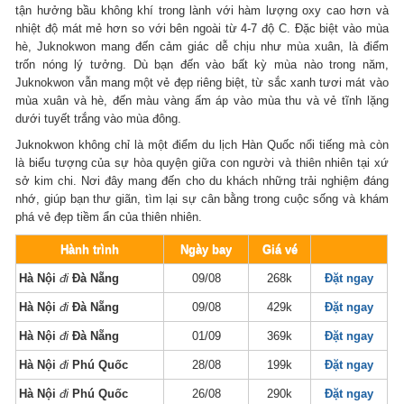
tận hưởng bầu không khí trong lành với hàm lượng oxy cao hơn và
nhiệt độ mát mẻ hơn so với bên ngoài từ 4-7 độ C. Đặc biệt vào mùa
hè, Juknokwon mang đến cảm giác dễ chịu như mùa xuân, là điểm
trốn nóng lý tưởng. Dù bạn đến vào bất kỳ mùa nào trong năm,
Juknokwon vẫn mang một vẻ đẹp riêng biệt, từ sắc xanh tươi mát vào
mùa xuân và hè, đến màu vàng ấm áp vào mùa thu và vẻ tĩnh lặng
dưới tuyết trắng vào mùa đông.
Juknokwon không chỉ là một điểm du lịch Hàn Quốc nổi tiếng mà còn
là biểu tượng của sự hòa quyện giữa con người và thiên nhiên tại xứ
sở kim chi. Nơi đây mang đến cho du khách những trải nghiệm đáng
nhớ, giúp bạn thư giãn, tìm lại sự cân bằng trong cuộc sống và khám
phá vẻ đẹp tiềm ẩn của thiên nhiên.
Hành trình
Ngày bay
Giá vé
Hà Nội
đi
Đà Nẵng
09/08
268k
Đặt ngay
Hà Nội
đi
Đà Nẵng
09/08
429k
Đặt ngay
Hà Nội
đi
Đà Nẵng
01/09
369k
Đặt ngay
Hà Nội
đi
Phú Quốc
28/08
199k
Đặt ngay
Hà Nội
đi
Phú Quốc
26/08
290k
Đặt ngay