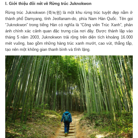
I. Giới thiệu đôi nét về Rừng trúc Juknokwon
Rừng trúc Juknokwon (죽녹원) là một khu rừng trúc tuyệt đẹp nằm ở
thành phố Damyang, tỉnh Jeollanam-do, phía Nam Hàn Quốc. Tên gọi
“Juknokwon” trong tiếng Hàn có nghĩa là “Công viên Trúc Xanh”, phản
ánh chính xác cảnh quan đặc trưng của nơi đây. Được thành lập vào
tháng 5 năm 2003, Juknokwon trải rộng trên diện tích khoảng 16.000
mét vuông, bao gồm những hàng trúc xanh mướt, cao vút, thẳng tắp,
tạo nên một không gian thanh bình và tĩnh lặng.