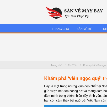
TRANG CHỦ
SĂN VÉ RẺ
KH
Trang chủ
/
Tin Tức
/
Khám phá ‘viên ngọc
Khám phá ‘viên ngọc quý’ t
Đây là một trong những vịnh đẹp nhất tại Nh
giữ được nét đẹp hoang sơ và mang đậm hơi
đắm mình trong thiên nhiên đầy bình yên, lãn
bạn còn cảm thấy bất ngờ bởi Việt Nam còn c