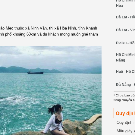
Hồ Chí Minh
Hòa
Đà Lạt - Hồ
ảo Mèo thuộc xã Ninh Vân, thị xã Hòa Ninh, tỉnh Khánh
Đà Lạt - Vi
thành phố khoảng 60km và du khách mong muốn ghé thăm
Pleiku - Hồ
Hồ Chí Min
Nẵng
Huế - Hồ C
Đà Nẵng - 
* Chưa bao gồm
trong chuyến b
Quy dịn
Quy định m
cần biết
Mẫu giấy 