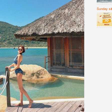
Sunday să
Sanvemay