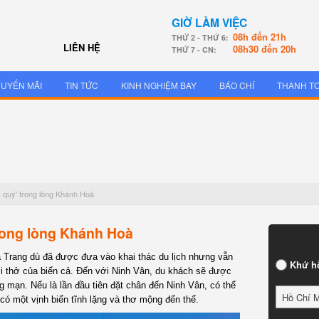
GIỜ LÀM VIỆC
08h đến 21h
THỨ 2 - THỨ 6:
LIÊN HỆ
08h30 đến 20h
THỨ 7 - CN:
UYẾN MÃI
TIN TỨC
KINH NGHIỆM BAY
BÁO CHÍ
THANH T
 quý’ trong lòng Khánh Hoà
rong lòng Khánh Hoà
a Trang dù đã được đưa vào khai thác du lịch nhưng vẫn
Khứ h
 thở của biển cả. Đến với Ninh Vân, du khách sẽ được
g mạn. Nếu là lần đầu tiên đặt chân đến Ninh Vân, có thể
Hồ Chí 
ó một vịnh biển tĩnh lặng và thơ mộng đến thế.