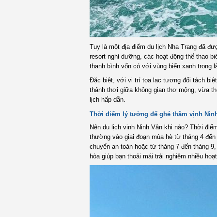
Tuy là một địa điểm du lịch Nha Trang đã đượ
resort nghỉ dưỡng, các hoạt động thể thao 
thanh bình vốn có với vùng biển xanh trong là
Đặc biệt, với vị trí tọa lạc tương đối tách b
thảnh thơi giữa không gian thơ mộng, vừa tho
lịch hấp dẫn.
Thời điểm lý tưởng để ghé thăm vịnh Nin
Nên du lịch vịnh Ninh Vân khi nào? Thời đi
thường vào giai đoạn mùa hè từ tháng 4 đến t
chuyển an toàn hoặc từ tháng 7 đến tháng 9, 
hòa giúp bạn thoải mái trải nghiệm nhiều hoạ