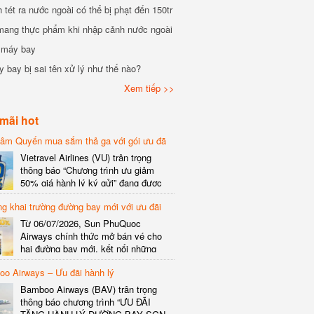
tét ra nước ngoài có thể bị phạt đến 150tr
mang thực phẩm khi nhập cảnh nước ngoài
i máy bay
 bay bị sai tên xử lý như thế nào?
Xem tiếp >>
mãi hot
hâm Quyến mua sắm thả ga với gói ưu đã
phí gói cước
Vietravel Airlines (VU) trân trọng
thông báo “Chương trình ưu giảm
50% giá hành lý ký gửi” đang được
triển khai cho đường bay quốc tế mới
g khai trường đường bay mới với ưu đãi
kết nối từ TP. Hồ Chí Minh
(SGN) đi Thâm Quyến – Trung Quốc
Từ 06/07/2026, Sun PhuQuoc
(SZX), chi tiết như sau: LỊCH BAY
Airways chính thức mở bán vé cho
CHI TIẾT Đường bay SHCB Giờ khởi
hai đường bay mới, kết nối những
hành Giờ đến Tần suất…
điểm đến giàu trải nghiệm, giúp hành
o Airways – Ưu đãi hành lý
khách khám phá vẻ đẹp thiên nhiên
và văn hóa của miền Trung Việt Nam.
Bamboo Airways (BAV) trân trọng
Thông tin đường bay mới Đường bay
thông báo chương trình “ƯU ĐÃI
SHCB Giờ bay Tần suất Thời gian