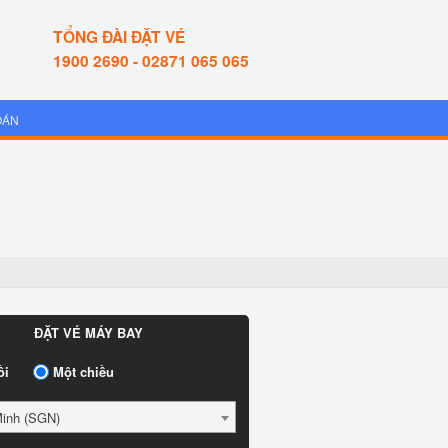
TỔNG ĐÀI ĐẶT VÉ
1900 2690 - 02871 065 065
OÁN
ĐẶT VÉ MÁY BAY
ồi
Một chiều
Minh (SGN)