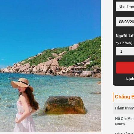
Nha Tran
Người Lớ
(>12 tuổi)
Lịc
Chặng B
Hành trình
Hồ Chí Min
Nhơn