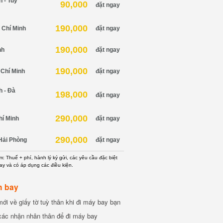
 - Tuy
90,000
đặt ngay
190,000
 Chí Minh
đặt ngay
190,000
nh
đặt ngay
190,000
 Chí Minh
đặt ngay
h - Đà
198,000
đặt ngay
290,000
hí Minh
đặt ngay
290,000
Hải Phòng
đặt ngay
: Thuế + phí, hành lý ký gửi, các yêu cầu đặc biệt
ay và có áp dụng các điều kiện.
h bay
ới về giấy tờ tuỳ thân khi đi máy bay bạn
xác nhận nhân thân để đi máy bay