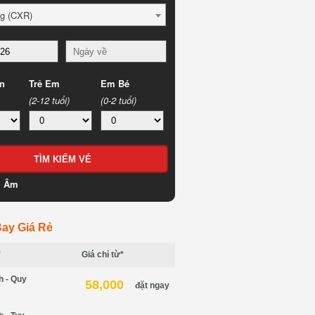
g (CXR)
n
Trẻ Em
Em Bé
(2-12 tuổi)
(0-2 tuổi)
h Âm
ay Giá Rẻ
*
Giá chỉ từ*
h - Quy
58,000
đặt ngay