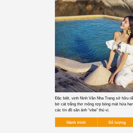
Đặc biệt, vịnh Ninh Vân Nha Trang sở hữu rấ
bờ cát trắng thơ mộng rợp bóng mát hứa hẹn
các tín đồ săn ảnh “vibe” thú vị.
Hành trình
Số lượng