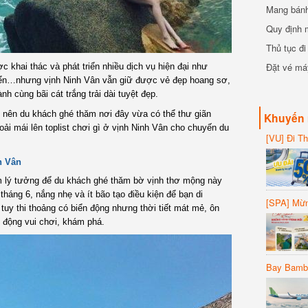
Mang bánh 
đồng
Quy định 
Thủ tục đ
Đặt vé máy
c khai thác và phát triển nhiều dịch vụ hiện đại như
biển…nhưng vịnh Ninh Vân vẫn giữ được vẻ đẹp hoang sơ,
nh cùng bãi cát trắng trải dài tuyệt đẹp.
iệt nên du khách ghé thăm nơi đây vừa có thể thư giãn
Khuyến 
ải mái lên toplist chơi gì ở vịnh Ninh Vân cho chuyến du
[VU] Đi T
giảm 50% 
h Vân
ểm lý tưởng để du khách ghé thăm bờ vịnh thơ mộng này
háng 6, nắng nhẹ và ít bão tạo điều kiện để bạn di
[SPA] Mừn
tuy thi thoảng có biển động nhưng thời tiết mát mẻ, ôn
20%
t động vui chơi, khám phá.
Bay Bambo