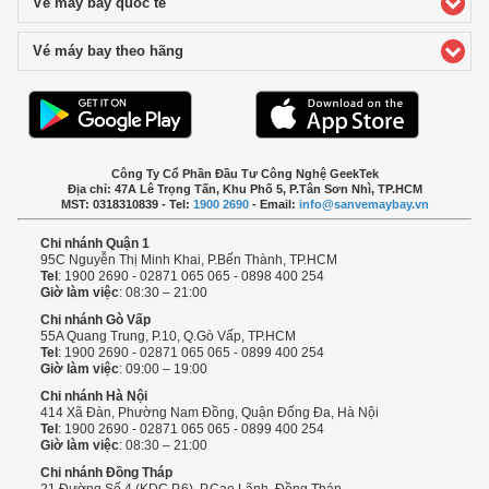
Vé máy bay quốc tế
click to expand contents
Vé máy bay theo hãng
click to expand contents
Công Ty Cổ Phần Đầu Tư Công Nghệ GeekTek
Địa chỉ: 47A Lê Trọng Tấn, Khu Phố 5, P.Tân Sơn Nhì, TP.HCM
MST: 0318310839 - Tel:
1900 2690
- Email:
info@sanvemaybay.vn
Chi nhánh Quận 1
95C Nguyễn Thị Minh Khai, P.Bến Thành, TP.HCM
Tel
: 1900 2690 - 02871 065 065 - 0898 400 254
Giờ làm việc
: 08:30 – 21:00
Chi nhánh Gò Vấp
55A Quang Trung, P.10, Q.Gò Vấp, TP.HCM
Tel
: 1900 2690 - 02871 065 065 - 0899 400 254
Giờ làm việc
: 09:00 – 19:00
Chi nhánh Hà Nội
414 Xã Đàn, Phường Nam Đồng, Quận Đống Đa, Hà Nội
Tel
: 1900 2690 - 02871 065 065 - 0899 400 254
Giờ làm việc
: 08:30 – 21:00
Chi nhánh Đồng Tháp