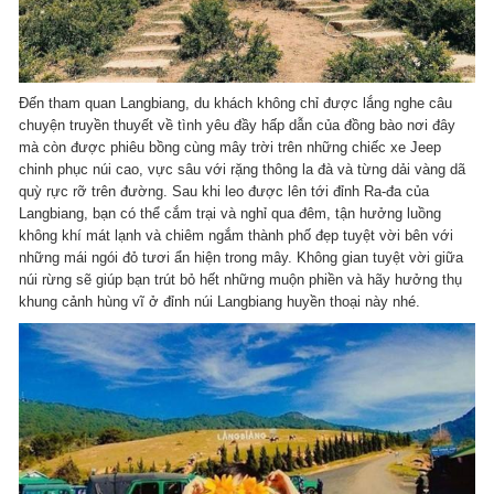
Đến tham quan Langbiang, du khách không chỉ được lắng nghe câu
chuyện truyền thuyết về tình yêu đầy hấp dẫn của đồng bào nơi đây
mà còn được phiêu bồng cùng mây trời trên những chiếc xe Jeep
chinh phục núi cao, vực sâu với rặng thông la đà và từng dải vàng dã
quỳ rực rỡ trên đường. Sau khi leo được lên tới đỉnh Ra-đa của
Langbiang, bạn có thể cắm trại và nghỉ qua đêm, tận hưởng luồng
không khí mát lạnh và chiêm ngắm thành phố đẹp tuyệt vời bên với
những mái ngói đỏ tươi ẩn hiện trong mây. Không gian tuyệt vời giữa
núi rừng sẽ giúp bạn trút bỏ hết những muộn phiền và hãy hưởng thụ
khung cảnh hùng vĩ ở đỉnh núi Langbiang huyền thoại này nhé.