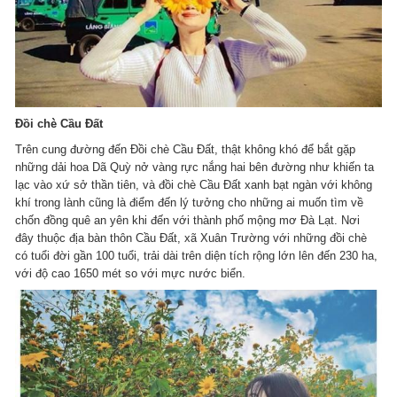
Đồi chè Cầu Đất
Trên cung đường đến Đồi chè Cầu Đất, thật không khó để bắt gặp
những dải hoa Dã Quỳ nở vàng rực nắng hai bên đường như khiến ta
lạc vào xứ sở thần tiên, và đồi chè Cầu Đất xanh bạt ngàn với không
khí trong lành cũng là điểm đến lý tưởng cho những ai muốn tìm về
chốn đồng quê an yên khi đến với thành phố mộng mơ Đà Lạt. Nơi
đây thuộc địa bàn thôn Cầu Đất, xã Xuân Trường với những đồi chè
có tuổi đời gần 100 tuổi, trải dài trên diện tích rộng lớn lên đến 230 ha,
với độ cao 1650 mét so với mực nước biển.