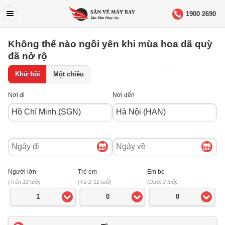
1900 2690
Không thể nào ngồi yên khi mùa hoa dã quỳ
đã nở rộ
Khứ hồi
Một chiều
Nơi đi
Nơi đến
Ngày
Ngày
đi
về
Người lớn
Trẻ em
Em bé
(Trên 12 tuổi)
(Từ 2-12 tuổi)
(Dưới 2 tuổi)
1
0
0