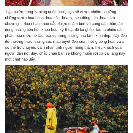
Lạc bước trong “vương quốc hoa”, bạn sẽ được chiêm ngưỡng
những vườn hoa hồng, hoa cúc, hoa ly, hoa đồng tiền, hoa cẩm
chướng… đua nhau khoe sắc được chăm bón vô cùng cẩn thận, áp
dụng những tiên tiến khoa học, kỹ thuật để lai ghép, tạo ra nhiều sản
phẩm hoa mới, nở lâu, trái vụ trong những nhà kính xinh đẹp. Hãy đến
để thưởng thức những sắc màu tuyệt đẹp của những bông hoa, vừa
có thể trò chuyện, cảm nhận tình người nồng thắm, hiếu khách của
người dân nơi đây, chắc chắn bạn sẽ không muốn rời xa cái làng này
một chút nào đấy.