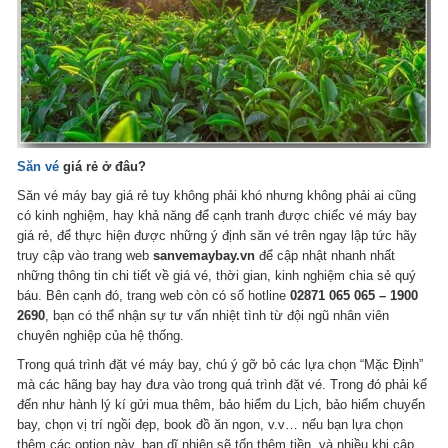
Săn vé
giá rẻ ở đâu?
Săn vé máy bay giá rẻ tuy không phải khó nhưng không phải ai cũng
có kinh nghiệm, hay khả năng để cạnh tranh được chiếc vé máy bay
giá rẻ, để thực hiện được những ý định săn vé trên ngay lập tức hãy
truy cập vào trang web
sanvemaybay.vn
để cập nhật nhanh nhất
những thông tin chi tiết về giá vé, thời gian, kinh nghiệm chia sẻ quý
báu. Bên cạnh đó, trang web còn có số hotline
02871 065 065 – 1900
2690
, bạn có thể nhận sự tư vấn nhiệt tình từ đội ngũ nhân viên
chuyên nghiệp của hệ thống.
Trong quá trình đặt vé máy bay, chú ý gỡ bỏ các lựa chọn “Mặc Định”
mà các hãng bay hay đưa vào trong quá trình đặt vé. Trong đó phải kể
đến như hành lý kí gửi mua thêm, bảo hiểm du Lịch, bảo hiểm chuyến
bay, chọn vị trí ngồi đẹp, book đồ ăn ngon, v.v… nếu bạn lựa chọn
thêm các option này, bạn dĩ nhiên sẽ tốn thêm tiền, và nhiều khi cập