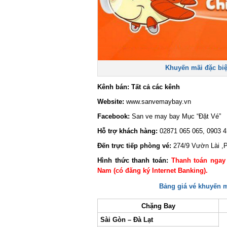
Khuyến mãi đặc biệt 
Kênh bán: Tất cả các kênh
Website:
www.sanvemaybay.vn
Facebook:
San ve may bay
Mục “Đặt Vé”
Hỗ trợ khách hàng:
02871 065 065, 0903 41
Đến trực tiếp phòng vé:
274/9 Vườn Lài ,P
Hình thức thanh toán:
Thanh toán ngay b
Nam (có đăng ký Internet Banking).
Bảng giá vé khuyến mã
Chặng Bay
Sài Gòn – Đà Lạt