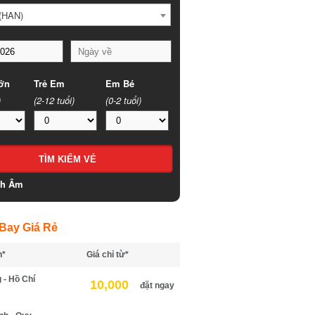
HAN)
n
Trẻ Em
Em Bé
(2-12 tuổi)
(0-2 tuổi)
h Âm
ay Giá Rẻ
*
Giá chỉ từ*
- Hồ Chí
10,000
đặt ngay