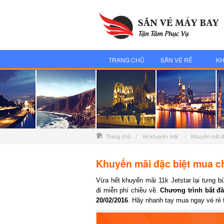
TRANG CHỦ
SĂN VÉ RẺ
KH
Trang chủ
/
Vé khuyến mãi
/
Khuyến mãi đặ
Khuyến mãi đặc biệt mua chi
Vừa hết khuyến mãi 11k Jetstar lại tưng b
đi miễn phí chiều về.
Chương trình bắt đầu
20/02/2016
. Hãy nhanh tay mua ngay vé rẻ t