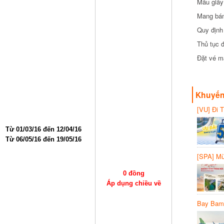
Mẫu giấy 
Mang bánh 
đồng
Quy định 
Thủ tục đ
Đặt vé máy
Khuyến 
[VU] Đi T
giảm 50% 
Từ 01/03/16 đến 12/04/16
Từ 06/05/16 đến 19/05/16
[SPA] Mừn
20%
0 đồng
Áp dụng chiều về
Bay Bambo