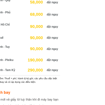
h - Quy
58,000
đặt ngay
h - Phú
68,000
đặt ngay
Hồ Chí
90,000
đặt ngay
90,000
uế
đặt ngay
 - Tuy
90,000
đặt ngay
190,000
 - Pleiku
đặt ngay
290,000
h - Tam Kỳ
đặt ngay
: Thuế + phí, hành lý ký gửi, các yêu cầu đặc biệt
ay và có áp dụng các điều kiện.
h bay
ới về giấy tờ tuỳ thân khi đi máy bay bạn