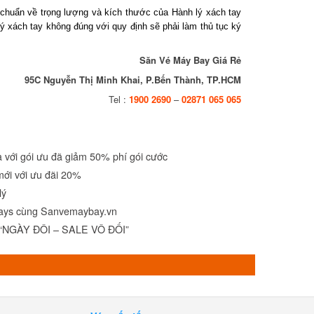
huẩn về trọng lượng và kích thước của Hành lý xách tay
ách tay không đúng với quy định sẽ phải làm thủ tục ký
Săn Vé Máy Bay Giá Rẻ
95C Nguyễn Thị Minh Khai, P.Bến Thành, TP.HCM
Tel :
1900 2690
–
02871 065 065
ới gói ưu đã giảm 50% phí gói cước
i với ưu đãi 20%
ý
ys cùng Sanvemaybay.vn
NGÀY ĐÔI – SALE VÔ ĐỐI”