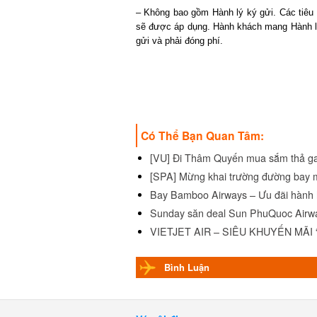
– Không bao gồm Hành lý ký gửi. Các tiêu c
sẽ được áp dụng. Hành khách mang Hành lý x
gửi và phải đóng phí.
Có Thể Bạn Quan Tâm:
[VU] Đi Thâm Quyến mua sắm thả ga v
[SPA] Mừng khai trường đường bay mớ
Bay Bamboo Airways – Ưu đãi hành l
Sunday săn deal Sun PhuQuoc Airwa
VIETJET AIR – SIÊU KHUYẾN MÃI “
Bình Luận