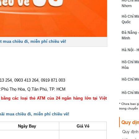
Hồ Chí Min
Nhơn
Hồ Chí Min
Quốc
Đà Nẵng - 
Minh
mua chiều đi, miễn phí chiều về!
Hà Nội - H
Hồ Chí Minh
Hòa
Hồ Chí Minh
3 254, 0903 413 264, 0919 871 003
.Phú Thọ Hòa, Q.Tân Phú, TP. HCM
Hồ Chí Min
ằng các loại thẻ ATM của 24 ngân hàng lớn tại Việt
* Chưa bao gồm
trong chuyến b
i mua chiều đi, miễn phí chiều về!
Quy dịn
Ngày Bay
Giá Vé
Quy định m
cần biết