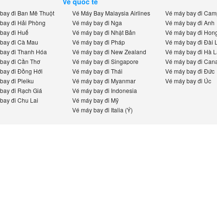
Vé quốc tế
ay đi Ban Mê Thuột
Vé Máy Bay Malaysia Airlines
Vé máy bay đi Camp
ay đi Hải Phòng
Vé máy bay đi Nga
Vé máy bay đi Anh
ay đi Huế
Vé máy bay đi Nhật Bản
Vé máy bay đi Hong
ay đi Cà Mau
Vé máy bay đi Pháp
Vé máy bay đi Đài L
ay đi Thanh Hóa
Vé máy bay đi New Zealand
Vé máy bay đi Hà La
ay đi Cần Thơ
Vé máy bay đi Singapore
Vé máy bay đi Cana
ay đi Đồng Hới
Vé máy bay đi Thái
Vé máy bay đi Đức
ay đi Pleiku
Vé máy bay đi Myanmar
Vé máy bay đi Úc
ay đi Rạch Giá
Vé máy bay đi Indonesia
ay đi Chu Lai
Vé máy bay đi Mỹ
Vé máy bay đi Italia (Ý)