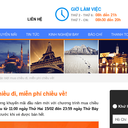
GIỜ LÀM VIỆC
08h đến 21h
THỨ 2 - THỨ 6:
LIÊN HỆ
08h30 đến 20h
THỨ 7 - CN:
UYẾN MÃI
TIN TỨC
KINH NGHIỆM BAY
BÁO CHÍ
THANH T
c biệt mua chiều đi, miễn phí chiều về!
ều đi, miễn phí chiều về!
ừng khuyến mãi đầu năm mới với chương trình mua chiều
Khứ h
 từ 11:00 ngày Thứ Hai 15/02 đến 23:59 ngày Thứ Bảy
rước khi vé được bán hết.
Hồ Chí 