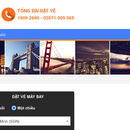
TỔNG ĐÀI ĐẶT VÉ
1900 2690 - 02871 065 065
OÁN
ĐẶT VÉ MÁY BAY
ồi
Một chiều
Minh (SGN)