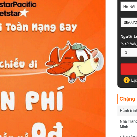
Hà Nội (
Người Lớ
(>12 tuổi)
Lịc
Chặng B
Hành trình
Nha Trang 
Minh