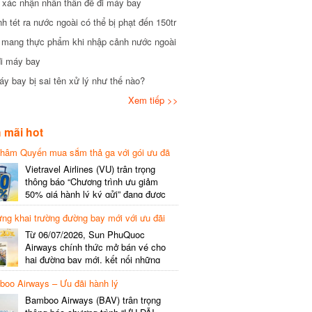
xác nhận nhân thân để đi máy bay
tét ra nước ngoài có thể bị phạt đến 150tr
mang thực phẩm khi nhập cảnh nước ngoài
i máy bay
 bay bị sai tên xử lý như thế nào?
Xem tiếp >>
×
mãi hot
hâm Quyến mua sắm thả ga với gói ưu đã
phí gói cước
Vietravel Airlines (VU) trân trọng
thông báo “Chương trình ưu giảm
50% giá hành lý ký gửi” đang được
triển khai cho đường bay quốc tế mới
g khai trường đường bay mới với ưu đãi
kết nối từ TP. Hồ Chí Minh
(SGN) đi Thâm Quyến – Trung Quốc
Từ 06/07/2026, Sun PhuQuoc
(SZX), chi tiết như sau: LỊCH BAY
Airways chính thức mở bán vé cho
CHI TIẾT Đường bay SHCB Giờ khởi
hai đường bay mới, kết nối những
hành Giờ đến Tần suất…
điểm đến giàu trải nghiệm, giúp hành
o Airways – Ưu đãi hành lý
khách khám phá vẻ đẹp thiên nhiên
và văn hóa của miền Trung Việt Nam.
Bamboo Airways (BAV) trân trọng
Thông tin đường bay mới Đường bay