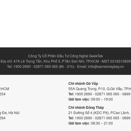
Công Ty Cổ Phần Đầu Tư Công Nghệ GeekTek
Địa chỉ: 47A Lê Trọng Tấn, Khu Phố 5, P.Tân Sơn Nhì, TP.HCM - MST: 0318310839
Tel: 1900 2690 - 02871 065 065 (8h - 21h) - Email: info@sanvemaybay.vn
Chi nhánh Gò Vấp
TP.HCM
55A Quang Trung, P.10, Q.Gò Vấp, TP
 254
Tel
: 1900 2690 - 02871 065 065 - 0899
Giờ làm việc
: 09:00 – 19:00
Chi nhánh Đồng Tháp
 Đa, Hà Nội
21 Đường Số 4 (KDC P.6), P.Cao Lãnh
 264
Tel
: 1900 2690 - 02871 065 065 - 0899
Giờ làm việc
: 08:30 – 21:00