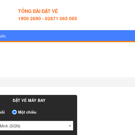
TỔNG ĐÀI ĐẶT VÉ
1900 2690 - 02871 065 065
OÁN
ĐẶT VÉ MÁY BAY
ồi
Một chiều
Minh (SGN)