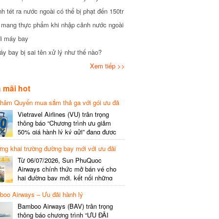
tét ra nước ngoài có thể bị phạt đến 150tr
mang thực phẩm khi nhập cảnh nước ngoài
i máy bay
 bay bị sai tên xử lý như thế nào?
Xem tiếp >>
mãi hot
hâm Quyến mua sắm thả ga với gói ưu đã
phí gói cước
Vietravel Airlines (VU) trân trọng
thông báo “Chương trình ưu giảm
50% giá hành lý ký gửi” đang được
triển khai cho đường bay quốc tế mới
g khai trường đường bay mới với ưu đãi
kết nối từ TP. Hồ Chí Minh
(SGN) đi Thâm Quyến – Trung Quốc
Từ 06/07/2026, Sun PhuQuoc
(SZX), chi tiết như sau: LỊCH BAY
Airways chính thức mở bán vé cho
CHI TIẾT Đường bay SHCB Giờ khởi
hai đường bay mới, kết nối những
hành Giờ đến Tần suất…
điểm đến giàu trải nghiệm, giúp hành
o Airways – Ưu đãi hành lý
khách khám phá vẻ đẹp thiên nhiên
và văn hóa của miền Trung Việt Nam.
Bamboo Airways (BAV) trân trọng
Thông tin đường bay mới Đường bay
thông báo chương trình “ƯU ĐÃI