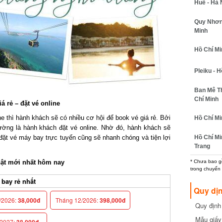
Huế - Hà N
Quy Nhơn -
Minh
Hồ Chí Minh
Pleiku - Hồ
Ban Mê Thu
Chí Minh
rẻ – đặt vé online
thì hành khách sẽ có nhiều cơ hội để book vé giá rẻ. Bởi
Hồ Chí Min
ờng là hành khách đặt vé online. Nhờ đó, hành khách sẽ
Hồ Chí Min
đặt vé máy bay trực tuyến cũng sẽ nhanh chóng và tiện lợi
Trang
t mới nhất hôm nay
* Chưa bao gồm
trong chuyến b
ay rẻ nhất
Quy dịn
2026:
38,000đ
Tháng 12/2026:
398,000đ
Quy định m
cần biết
Mẫu giấy 
027:
38,000đ