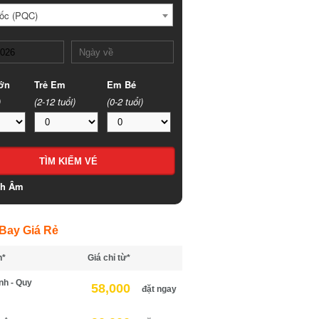
c (PQC)
n
Trẻ Em
Em Bé
(2-12 tuổi)
(0-2 tuổi)
h Âm
ay Giá Rẻ
*
Giá chỉ từ*
h - Quy
58,000
đặt ngay