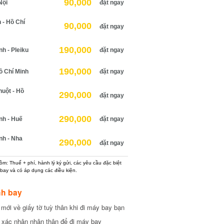
90,000
ội
đặt ngay
 Hồ Chí
90,000
đặt ngay
190,000
 - Pleiku
đặt ngay
190,000
 Chí Minh
đặt ngay
ột - Hồ
290,000
đặt ngay
290,000
h - Huế
đặt ngay
h - Nha
290,000
đặt ngay
: Thuế + phí, hành lý ký gửi, các yêu cầu đặc biệt
ay và có áp dụng các điều kiện.
h bay
ới về giấy tờ tuỳ thân khi đi máy bay bạn
xác nhận nhân thân để đi máy bay