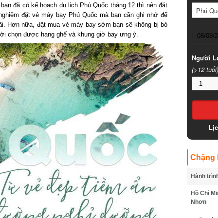
ạn đã có kế hoạch du lịch Phú Quốc tháng 12 thì nên đặt
Phú Quố
 nghiệm đặt vé máy bay Phú Quốc mà bạn cần ghi nhớ để
i. Hơn nữa, đặt mua vé máy bay sớm bạn sẽ không bị bỏ
i chọn được hạng ghế và khung giờ bay ưng ý.
Người Lớ
(>12 tuổi)
Lịc
Chặng B
Hành trình
Hồ Chí Min
Nhơn