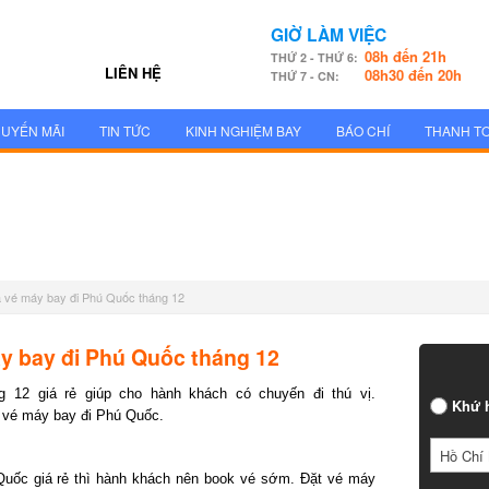
GIỜ LÀM VIỆC
08h đến 21h
THỨ 2 - THỨ 6:
LIÊN HỆ
08h30 đến 20h
THỨ 7 - CN:
UYẾN MÃI
TIN TỨC
KINH NGHIỆM BAY
BÁO CHÍ
THANH T
a vé máy bay đi Phú Quốc tháng 12
 bay đi Phú Quốc tháng 12
2 giá rẻ giúp cho hành khách có chuyến đi thú vị.
Khứ h
vé máy bay đi Phú Quốc.
Hồ Chí 
uốc giá rẻ thì hành khách nên book vé sớm. Đặt vé máy