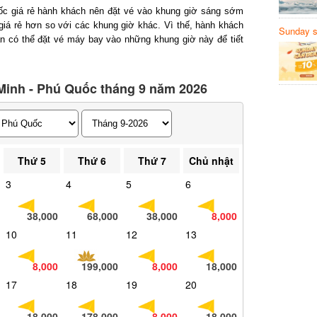
 giá rẻ hành khách nên đặt vé vào khung giờ sáng sớm
á rẻ hơn so với các khung giờ khác. Vì thế, hành khách
Sunday să
 có thể đặt vé máy bay vào những khung giờ này để tiết
Sanvemay
inh - Phú Quốc tháng 9 năm 2026
Thứ 5
Thứ 6
Thứ 7
Chủ nhật
3
4
5
6
38,000
68,000
38,000
8,000
10
11
12
13
8,000
199,000
8,000
18,000
17
18
19
20
18,000
178,000
8,000
18,000