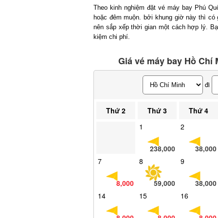
Theo kinh nghiệm đặt vé máy bay Phú Quốc
hoặc đêm muộn. bởi khung giờ này thì có gi
nên sắp xếp thời gian một cách hợp lý. Bạn
kiệm chi phí.
Giá vé máy bay Hồ Chí M
đi
Thứ 2
Thứ 3
Thứ 4
1
2
238,000
38,000
7
8
9
8,000
59,000
38,000
14
15
16
8,000
8,000
8,000