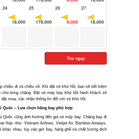
24
25
26
27
18,000
178,000
8,000
18,000
Tìm ngay
chiều đi và chiều về. Khi đặt vé khứ hồi, bạn sẽ tiết kiệm
é cho từng chặng. Đặt vé máy bay khứ hồi hành khách sẽ
đặt mua, xác nhận thông tin đối với vé khứ hồi.
ú Quốc – Lựa chọn hãng bay phù hợp
 Quốc cũng ảnh hưởng đến giá vé máy bay. Chặng bay đi
 thác như: Vietnam Airlines, Vietjet Air, Bamboo Airways,
é khác nhau, tùy vào giờ bay, hạng ghế và chất lượng dịch