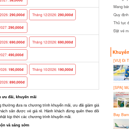
Mang bánh 
đồng
Quy định 
026:
290,000đ
Tháng 12/2026:
290,000đ
Thủ tục đ
027:
290,000đ
Đặt vé máy
026:
690,000đ
Tháng 12/2026:
690,000đ
Khuyến 
027:
490,000đ
[VU] Đi T
giảm 50% 
026:
190,000đ
Tháng 10/2026:
190,000đ
026:
890,000đ
[SPA] Mừn
20%
ưu đãi, khuyến mãi
thường đưa ra chương trình khuyến mãi, ưu đãi giảm giá
ách săn được vé giá rẻ. Hành khách đừng quên theo dõi
Bay Bambo
ật kịp thời các chương trình khuyến mãi.
ộn và sáng sớm