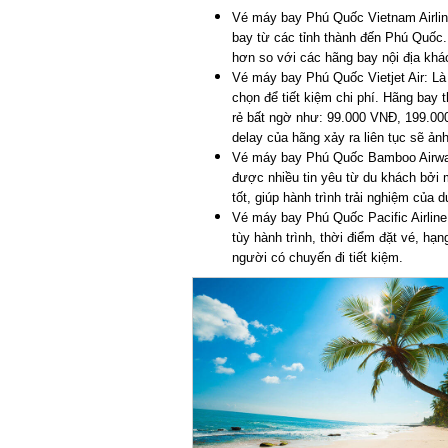
Vé máy bay Phú Quốc Vietnam Airline
bay từ các tỉnh thành đến Phú Quốc.
hơn so với các hãng bay nội địa khá
Vé máy bay Phú Quốc Vietjet Air: Là h
chọn để tiết kiệm chi phí. Hãng bay 
rẻ bất ngờ như: 99.000 VNĐ, 199.000 
delay của hãng xảy ra liên tục sẽ ản
Vé máy bay Phú Quốc Bamboo Airway
được nhiều tin yêu từ du khách bởi m
tốt, giúp hành trình trải nghiệm của d
Vé máy bay Phú Quốc Pacific Airline: 
tùy hành trình, thời điểm đặt vé, hạng 
người có chuyến đi tiết kiệm.