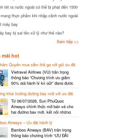
tét ra nước ngoài có thể bị phạt đến 150tr
mang thực phẩm khi nhập cảnh nước ngoài
i máy bay
 bay bị sai tên xử lý như thế nào?
Xem tiếp >>
mãi hot
hâm Quyến mua sắm thả ga với gói ưu đã
phí gói cước
Vietravel Airlines (VU) trân trọng
thông báo “Chương trình ưu giảm
50% giá hành lý ký gửi” đang được
triển khai cho đường bay quốc tế mới
g khai trường đường bay mới với ưu đãi
kết nối từ TP. Hồ Chí Minh
(SGN) đi Thâm Quyến – Trung Quốc
Từ 06/07/2026, Sun PhuQuoc
(SZX), chi tiết như sau: LỊCH BAY
Airways chính thức mở bán vé cho
CHI TIẾT Đường bay SHCB Giờ khởi
hai đường bay mới, kết nối những
hành Giờ đến Tần suất…
điểm đến giàu trải nghiệm, giúp hành
o Airways – Ưu đãi hành lý
khách khám phá vẻ đẹp thiên nhiên
và văn hóa của miền Trung Việt Nam.
Bamboo Airways (BAV) trân trọng
Thông tin đường bay mới Đường bay
thông báo chương trình “ƯU ĐÃI