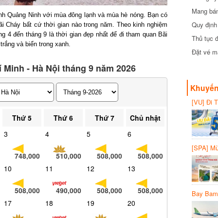
Mang bánh 
tỉnh Quảng Ninh với mùa đông lạnh và mùa hè nóng. Bạn có
đồng
Quy định 
i Cháy bất cứ thời gian nào trong năm. Theo kinh nghiệm
g 4 đến tháng 9 là thời gian đẹp nhất để đi tham quan Bãi
Thủ tục đ
rắng và biển trong xanh.
Đặt vé máy
 Minh - Hà Nội tháng 9 năm 2026
Khuyến 
[VU] Đi T
giảm 50% 
Thứ 5
Thứ 6
Thứ 7
Chủ nhật
3
4
5
6
[SPA] Mừn
20%
748,000
510,000
508,000
508,000
10
11
12
13
508,000
490,000
508,000
508,000
Bay Bambo
17
18
19
20