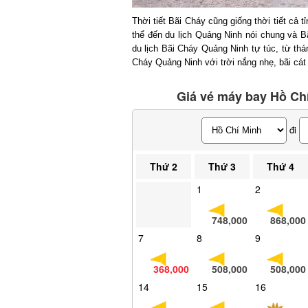
Thời tiết Bãi Cháy cũng giống thời tiết cả 
thể đến du lịch Quảng Ninh nói chung và Bã
du lịch Bãi Cháy Quảng Ninh tự túc, từ thán
Cháy Quảng Ninh với trời nắng nhẹ, bãi cát t
Giá vé máy bay Hồ Chí
đi
Thứ 2
Thứ 3
Thứ 4
1
2
748,000
868,000
7
8
9
368,000
508,000
508,000
14
15
16