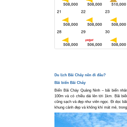
508,000
508,000
510,000
21
22
23
508,000
508,000
508,000
28
29
30
508,000
506,000
508,000
Du lịch Bãi Cháy nên đi đâu?
Bãi biển Bãi Cháy
Biển Bãi Cháy Quảng Ninh – bãi biển nhân 
100m và có chiều dài lên tới 1km. Bãi biển
cũng sạch và đẹp như viên ngọc. Đi dọc bãi
khung cảnh đẹp và không khí mát mẻ, trong l