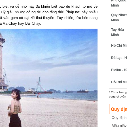
Phú Quốc -
Minh
biệt và dễ nhớ này đã khiến biết bao du khách tò mò về
 lý giải, nhưng có người cho rằng thời Pháp nơi này nhiều
Quy Nhơn -
i vào gom cỏ dại để thui thuyền. Tuy nhiên, lửa bén sang
Minh
à Vạ Cháy hay Bãi Cháy.
Tuy Hòa - 
Minh
Hồ Chí Minh
Đà Lạt - Hồ
Pleiku - Hồ
Hồ Chí Min
* Chưa bao gồm
trong chuyến b
Quy dịn
Quy định m
cần biết
Mẫu giấy 