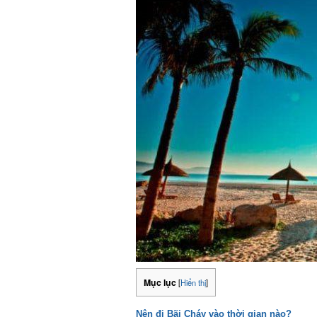
Mục lục
[
Hiển thị
]
Nên đi Bãi Cháy vào thời gian nào?