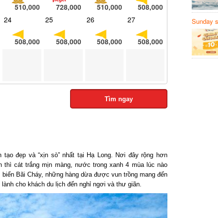
510,000
728,000
510,000
508,000
24
25
26
27
Sunday să
Sanvemay
508,000
508,000
508,000
508,000
Tìm ngay
tạo đẹp và “xịn sò” nhất tại Hạ Long. Nơi đây rộng hơn
 thì cát trắng mịn màng, nước trong xanh 4 mùa lúc nào
 biển Bãi Cháy, những hàng dừa được vun trồng mang đến
ành cho khách du lịch đến nghỉ ngơi và thư giãn.