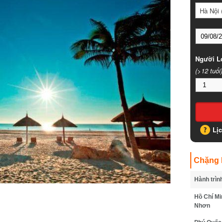
Hà Nội (
Người Lớ
(>12 tuổi)
Lịc
Chặng B
Hành trình
Hồ Chí Min
Nhơn