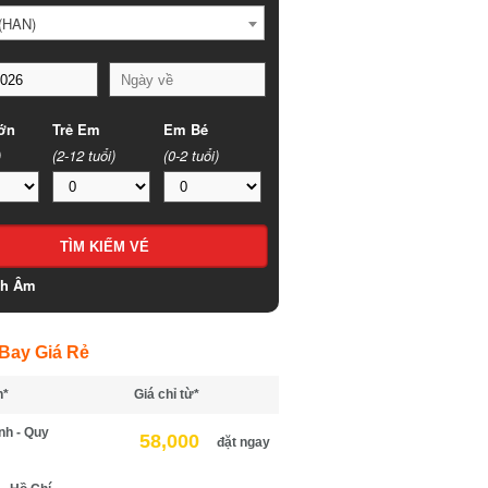
HAN)
n
Trẻ Em
Em Bé
(2-12 tuổi)
(0-2 tuổi)
h Âm
ay Giá Rẻ
*
Giá chỉ từ*
h - Quy
58,000
đặt ngay