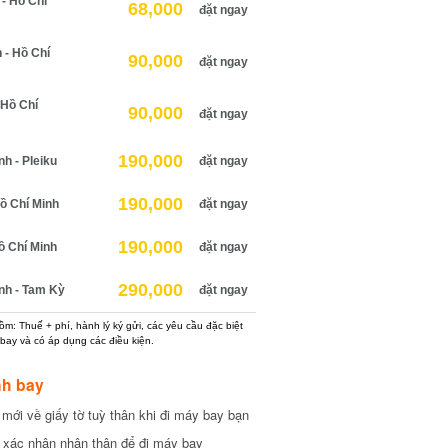
 Hồ Chí
68,000
đặt ngay
 Hồ Chí
90,000
đặt ngay
Hồ Chí
90,000
đặt ngay
190,000
 - Pleiku
đặt ngay
190,000
 Chí Minh
đặt ngay
190,000
 Chí Minh
đặt ngay
290,000
h - Tam Kỳ
đặt ngay
: Thuế + phí, hành lý ký gửi, các yêu cầu đặc biệt
ay và có áp dụng các điều kiện.
h bay
ới về giấy tờ tuỳ thân khi đi máy bay bạn
xác nhận nhân thân để đi máy bay