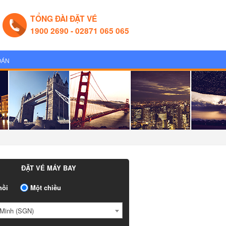
TỔNG ĐÀI ĐẶT VÉ
1900 2690 - 02871 065 065
OÁN
ĐẶT VÉ MÁY BAY
ồi
Một chiều
Minh (SGN)