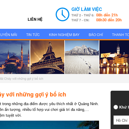
GIỜ LÀM VIỆC
08h đến 21h
THỨ 2 - THỨ 6:
LIÊN HỆ
08h30 đến 20h
THỨ 7 - CN:
UYẾN MÃI
TIN TỨC
KINH NGHIỆM BAY
BÁO CHÍ
THANH T
Bãi Cháy với những gợi ý bổ ích
y với những gợi ý bổ ích
 trong những địa điểm được yêu thích nhất ở Quảng Ninh.
Khứ h
 ấn tượng, nhiều tổ hợp vui chơi giải trí đa năng,…
m tuyệt vời.
Hồ Chí 