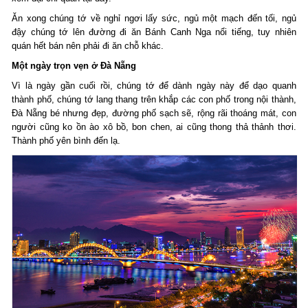
Ăn xong chúng tớ về nghỉ ngơi lấy sức, ngủ một mạch đến tối, ngủ
đậy chúng tớ lên đường đi ăn Bánh Canh Nga nổi tiếng, tuy nhiên
quán hết bán nên phải đi ăn chỗ khác.
Một ngày trọn vẹn ở Đà Nẵng
Vì là ngày gần cuối rồi, chúng tớ để dành ngày này để dạo quanh
thành phố, chúng tớ lang thang trên khắp các con phố trong nội thành,
Đà Nẵng bé nhưng đẹp, đường phố sạch sẽ, rộng rãi thoáng mát, con
người cũng ko ồn ào xô bồ, bon chen, ai cũng thong thả thảnh thơi.
Thành phố yên bình đến lạ.