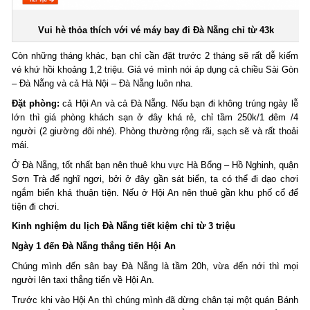
Vui hè thỏa thích với vé máy bay đi Đà Nẵng chỉ từ 43k
Còn những tháng khác, bạn chỉ cần đặt trước 2 tháng sẽ rất dễ kiếm
vé khứ hồi khoảng 1,2 triệu. Giá vé mình nói áp dụng cả chiều Sài Gòn
– Đà Nẵng và cả Hà Nội – Đà Nẵng luôn nha.
Đặt phòng:
cả Hội An và cả Đà Nẵng. Nếu bạn đi không trúng ngày lễ
lớn thì giá phòng khách sạn ở đây khá rẻ, chỉ tầm 250k/1 đêm /4
người (2 giường đôi nhé). Phòng thường rộng rãi, sạch sẽ và rất thoải
mái.
Ở Đà Nẵng, tốt nhất bạn nên thuê khu vực Hà Bổng – Hồ Nghinh, quận
Sơn Trà để nghĩ ngơi, bởi ở đây gần sát biển, ta có thể đi dạo chơi
ngắm biển khá thuận tiện. Nếu ở Hội An nên thuê gần khu phố cổ để
tiện đi chơi.
Kinh nghiệm du lịch Đà Nẵng tiết kiệm chỉ từ 3 triệu
Ngày 1 đến Đà Nẵng thắng tiến Hội An
Chúng mình đến sân bay Đà Nẵng là tầm 20h, vừa đến nới thì mọi
người lên taxi thẳng tiến về Hội An.
Trước khi vào Hội An thì chúng mình đã dừng chân tại một quán Bánh