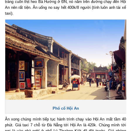
tráng cuốn thịt heo Bà Hường ở ĐN, nó nằm trên đường chạy đến Hội
An nên rất tiện. Ăn uống no say hết 400k/8 người (tính luôn anh tài xế
taxi).
Phố cổ Hội An
Ăn xong chúng mình tiếp tục hành trình chạy vào Hội An mất tầm 40
phút. Giá taxi 7 chỗ từ Đà Nẵng tới Hội An là 420k. Chúng mình tới
nơi là vào nhà nghỉ ở phố Lý Thường Kiệt đã đặt trước. Giá phòng