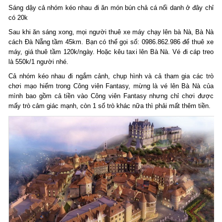
Sáng dậy cả nhóm kéo nhau đi ăn món bún chả cá nổi danh ở đây chỉ
có 20k
Sau khi ăn sáng xong, mọi người thuê xe máy chạy lên bà Nà, Bà Nà
cách Đà Nẵng tầm 45km. Bạn có thể gọi số: 0986.862.986 để thuê xe
máy, giá thuê tầm 120k/ngày. Hoặc kêu taxi lên Bà Nà. Vé đi cáp treo
là 550k/1 người nhé.
Cả nhóm kéo nhau đi ngắm cảnh, chụp hình và cả tham gia các trò
chơi mạo hiểm trong Công viên Fantasy, mừng là vé lên Bà Nà của
mình bao gồm cả tiền vào Công viên Fantasy nhưng chỉ chơi được
mấy trò cảm giác mạnh, còn 1 số trò khác nữa thì phải mất thêm tiền.