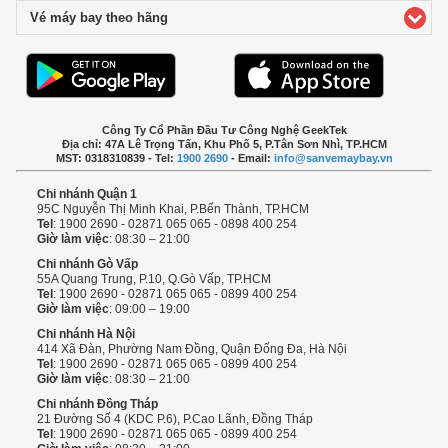
Vé máy bay theo hãng
click to expand contents
Công Ty Cổ Phần Đầu Tư Công Nghệ GeekTek
Địa chỉ: 47A Lê Trọng Tấn, Khu Phố 5, P.Tân Sơn Nhì, TP.HCM
MST: 0318310839 - Tel:
1900 2690
- Email:
info@sanvemaybay.vn
Chi nhánh Quận 1
95C Nguyễn Thị Minh Khai, P.Bến Thành, TP.HCM
Tel
: 1900 2690 - 02871 065 065 - 0898 400 254
Giờ làm việc
: 08:30 – 21:00
Chi nhánh Gò Vấp
55A Quang Trung, P.10, Q.Gò Vấp, TP.HCM
Tel
: 1900 2690 - 02871 065 065 - 0899 400 254
Giờ làm việc
: 09:00 – 19:00
Chi nhánh Hà Nội
414 Xã Đàn, Phường Nam Đồng, Quận Đống Đa, Hà Nội
Tel
: 1900 2690 - 02871 065 065 - 0899 400 254
Giờ làm việc
: 08:30 – 21:00
Chi nhánh Đồng Tháp
21 Đường Số 4 (KDC P.6), P.Cao Lãnh, Đồng Tháp
Tel
: 1900 2690 - 02871 065 065 - 0899 400 254