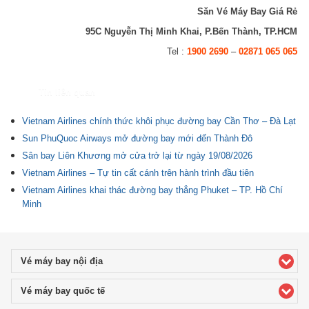
Săn Vé Máy Bay Giá Rẻ
95C Nguyễn Thị Minh Khai, P.Bến Thành, TP.HCM
Tel :
1900 2690
–
02871 065 065
Tin liên quan
Vietnam Airlines chính thức khôi phục đường bay Cần Thơ – Đà Lạt
Sun PhuQuoc Airways mở đường bay mới đến Thành Đô
Sân bay Liên Khương mở cửa trở lại từ ngày 19/08/2026
Vietnam Airlines – Tự tin cất cánh trên hành trình đầu tiên
Vietnam Airlines khai thác đường bay thẳng Phuket – TP. Hồ Chí
Minh
Vé máy bay nội địa
click to expand contents
Vé máy bay quốc tế
click to expand contents