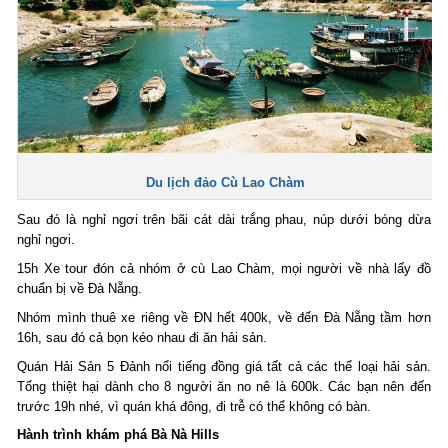
Du lịch đảo Cù Lao Chàm
Sau đó là nghỉ ngơi trên bãi cát dài trắng phau, núp dưới bóng dừa
nghỉ ngơi.
15h Xe tour đón cả nhóm ở cù Lao Chàm, mọi người về nhà lấy đồ
chuẩn bị về Đà Nẵng.
Nhóm mình thuê xe riêng về ĐN hết 400k, về đến Đà Nẵng tầm hơn
16h, sau đó cả bọn kéo nhau đi ăn hải sản.
Quán Hải Sản 5 Đảnh nổi tiếng đồng giá tất cả các thể loại hải sản.
Tổng thiệt hại dành cho 8 người ăn no nê là 600k. Các bạn nên đến
trước 19h nhé, vì quán khá đông, đi trễ có thể không có bàn.
Hành trình khám phá Bà Nà Hills