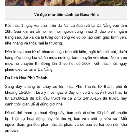
Vẻ đẹp như tiên cảnh tại Bana Hills
Kết thúc 1 ngày vui chơi trên Bà Nà, cà đoàn về lại Đà Nẵng vào tầm
18h. Sau khi ăn tối no nê, mọi người cùng nhau đi dạo biển, ngắm
trăng sao. Xa xa kia là từng con sóng vô vô bờ tạo cảm giác bình yên,
nhẹ nhàng và thỏa mái lạ thường.
Đến khuya bọn tớ rủ nhau đi nhậu trên bãi biển, ngồi trên bãi cát, dưới
hàng dừa uống bia và ăn mực nướng, tám chuyện với nhau. No bia no
mực no chuyện thì đứng lên đi về hết có 360k. Kết thúc một ngày
phiêu diêu tự tại ở Đà Nẵng.
Du lịch Hòa Phú Thành
Sáng dậy chúng tớ chạy xe lên Hòa Phú Thành, từ thành phố đi
khoảng 15-20km. Lưu ý một ngày ở đây chỉ có 2 chuyến trượt thác là
từ 10h30-11h thì bắt đầu trượt và ca 2 từ 14h30-15h thì trượt, hãy
canh thời gian để đi đúng giờ nhé.
Để có thể tham gia hoạt động này, bạn phải đi sớm 30 phút để chuẩn
bị. Thật sự hoạt động này rất thú vị, bạn vừa phê lại vừa sợ. Mỗi
người tham gia đều phải mặc áo phao, và có bảo vệ hai bên nên khá
an toàn.