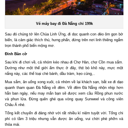
Vé máy bay đi Đà Nẵng
chỉ 199k
Sau đó chúng tớ lên Chùa Linh Ứng, đi dọc quanh con đèo ôm gọn bờ
biển, là cảm giác thích thú, hưng phấn, đứng trên nơi linh thiêng ngắm
trọn thành phố biển mộng mơ.
Đỉnh Bàn cờ
Sau khi đi chơi về, cả nhóm kéo nhau đi Chợ Hàn, chợ Cồn mua sắm.
Dường như một thế giới ẩm thực ở đây, thịt bò khô này, mực một
nắng này, các thể loại chè bánh, dầu tràm, kẹo củng,..
Mua sắm, ăn uống xong xuôi, cả nhóm về lại khách sạn, bắt xe đi dạo
quanh tham quan Đà Nẵng về đêm. Về đêm Đà Nẵng nhộn nhịp hơn
hẳn ban ngày, nếu may mắn bạn sẽ được xem cầu Rồng phun nước
và phun lửa. Đừng quên ghé qua vòng quay Sunweel và công viên
Châu Á nhé.
Tổng kết chuyến đi đáng nhớ với rất nhiều kỉ niệm tuyệt vời. Tổng chi
phí có tầm 3 triệu nhưng vẫn được ăn uống, vui chời phè phỡn và
thỏa mái.