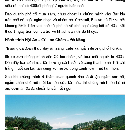
siêu rẻ, chỉ có 400k/1 phòng/ 7 người luôn nhé.
Dạo quanh phố cổ mua sắm, chụp choẹt là chúng mình vào Bar bia
trên phố cổ ngồi nghe nhạc và nhâm nhi Cocktail, Bia và cả Pizza hết
khoảng 250k.Tiền taxi chở từ phố cổ về chỗ nghỉ cũng hết có 40k. Kết
thúc 1 ngày trọn vẹn và trở về khách sạn khi đã khuya.
Hành trình Hội An – Cù Lao Chàm – Đà Nẵng
7h sáng cả đoàn thức dậy ăn sáng, cafe và ngắm đường phố Hội An.
9h xe đưa chúng mình đến Cù lao chàm, vé tour mỗi người là 400k.
Đến đây bạn sẽ được tận hưởng cảnh sắc vô cùng thanh bình. Bãi cát
trắng muốt dài bất tận cùng với nước trong xanh tưới mát tâm hồn.
Sau khi chúng mình đi thăm quan quanh đảo là đi lặn ngắm san hô,
ngắm chán chê mê mệt ko còn sức lặn nữa thì chúng mình lên bờ đi
ăn, cơm ăn đã đc chuẩn bị sẵn rất ngon!