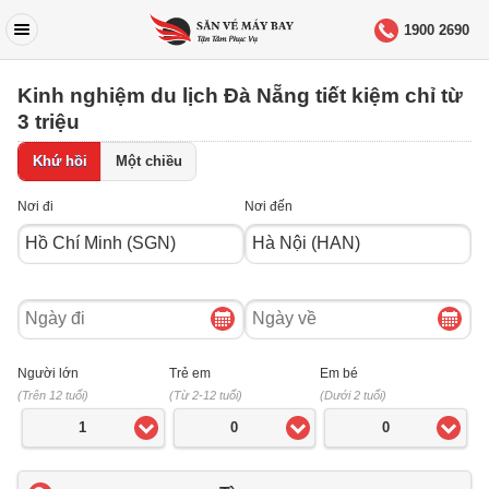
1900 2690
Kinh nghiệm du lịch Đà Nẵng tiết kiệm chỉ từ
3 triệu
Khứ hồi
Một chiều
Nơi đi
Nơi đến
Ngày
Ngày
đi
về
Người lớn
Trẻ em
Em bé
(Trên 12 tuổi)
(Từ 2-12 tuổi)
(Dưới 2 tuổi)
1
0
0