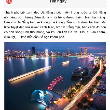
Tìm ngay
Thành phố biển xinh đẹp Đà Nẵng thuộc miền Trung nước ta. Đà Nẵng
nổi tiếng với những điểm du lịch nổi tiếng được thiên nhiên ban tặng.
Đến với Đà Nẵng bạn sẽ không thể không đắm mình dưới bãi biển Mỹ
Khê tuyệt đẹp với nước xanh biếc, bờ cát trắng mịn, bên cạnh đó còn
có con sông Hàn thơ mộng, và khu du lịch Bà Nà Hills, cù lao chàm,
cửa đại, … khá hấp dẫn để bạn khám phá.