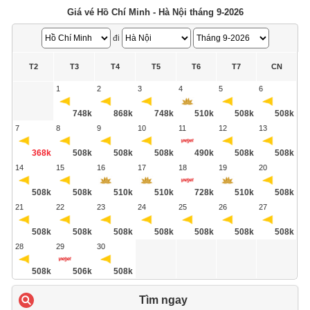
Giá vé Hồ Chí Minh - Hà Nội tháng 9-2026
đi
T2
T3
T4
T5
T6
T7
CN
1
2
3
4
5
6
748k
868k
748k
510k
508k
508k
7
8
9
10
11
12
13
368k
508k
508k
508k
490k
508k
508k
14
15
16
17
18
19
20
508k
508k
510k
510k
728k
510k
508k
21
22
23
24
25
26
27
508k
508k
508k
508k
508k
508k
508k
28
29
30
508k
506k
508k
Tìm ngay