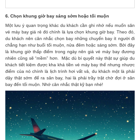
6. Chọn khung giờ bay sáng sớm hoặc tối muộn
Một lưu ý quan trọng khác du khách cần ghi nhớ nếu muốn săn
vé máy bay giá rẻ đó chính là lựa chọn khung giờ bay. Theo đó,
du khách nên cân nhắc chọn bay những chuyến bay ít người đi
chẳng hạn như buổi tối muộn, nửa đêm hoặc sáng sớm. Bởi đây
là khung giờ thấp điểm trong ngày nên giá vé máy bay đương
nhiên cũng sẽ “mềm” hơn.
Mặc dù bí quyết này thật sự giúp du
khách tiết kiệm được kha khá tiền vé máy bay thế nhưng nhược
điểm của nó chính là lịch trình hơi vất vả, du khách một là phải
dậy thật sớm để ra sân bay, hai là phải trầy trật chờ đợi ở sân
bay đến tối muộn. Nhớ cân nhắc thật kỹ bạn nhé!