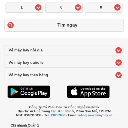
1
0
0
Tìm ngay
Vé máy bay nội địa
click to expand contents
Vé máy bay quốc tế
click to expand contents
Vé máy bay theo hãng
click to expand contents
Công Ty Cổ Phần Đầu Tư Công Nghệ GeekTek
Địa chỉ: 47A Lê Trọng Tấn, Khu Phố 5, P.Tân Sơn Nhì, TP.HCM
MST: 0318310839 - Tel:
1900 2690
- Email:
info@sanvemaybay.vn
Chi nhánh Quận 1