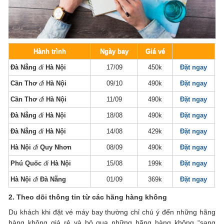
Hành trình
Ngày bay
Giá vé
Đà Nẵng
đi
Hà Nội
17/09
450k
Đặt ngay
Cần Thơ
đi
Hà Nội
09/10
490k
Đặt ngay
Cần Thơ
đi
Hà Nội
11/09
490k
Đặt ngay
Đà Nẵng
đi
Hà Nội
18/08
490k
Đặt ngay
Đà Nẵng
đi
Hà Nội
14/08
429k
Đặt ngay
Hà Nội
đi
Quy Nhơn
08/09
490k
Đặt ngay
Phú Quốc
đi
Hà Nội
15/08
199k
Đặt ngay
Hà Nội
đi
Đà Nẵng
01/09
369k
Đặt ngay
2. Theo dõi thông tin từ các hãng hàng không
Du khách khi đặt vé máy bay thường chỉ chú ý đến những hãng
hàng không giá rẻ và bỏ qua những hãng hàng không “sang