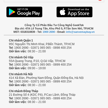
Công Ty Cổ Phần Đầu Tư Công Nghệ GeekTek
Địa chỉ: 47A Lê Trọng Tấn, Khu Phố 5, P.Tân Sơn Nhì, TP.HCM
MST: 0318310839 - Tel:
1900 2690
- Email:
info@sanvemaybay.vn
Chi nhánh Quận 1
95C Nguyễn Thị Minh Khai, P.Bến Thành, TP.HCM
Tel
: 1900 2690 - 02871 065 065 - 0898 400 254
Giờ làm việc
: 08:30 – 21:00
Chi nhánh Gò Vấp
55A Quang Trung, P.10, Q.Gò Vấp, TP.HCM
Tel
: 1900 2690 - 02871 065 065 - 0899 400 254
Giờ làm việc
: 09:00 – 19:00
Chi nhánh Hà Nội
414 Xã Đàn, Phường Nam Đồng, Quận Đống Đa, Hà Nội
Tel
: 1900 2690 - 02871 065 065 - 0899 400 254
Giờ làm việc
: 08:30 – 21:00
Chi nhánh Đồng Tháp
21 Đường Số 4 (KDC P.6), P.Cao Lãnh, Đồng Tháp
Tel
: 1900 2690 - 02871 065 065 - 0899 400 254
Giờ làm việc
: 08:30 – 21:00