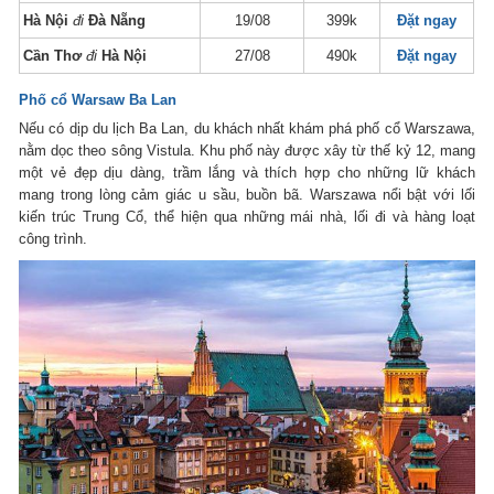
Hà Nội
đi
Đà Nẵng
19/08
399k
Đặt ngay
Cần Thơ
đi
Hà Nội
27/08
490k
Đặt ngay
Phố cổ Warsaw Ba Lan
Nếu có dịp du lịch Ba Lan, du khách nhất khám phá phố cổ Warszawa,
nằm dọc theo sông Vistula. Khu phố này được xây từ thế kỷ 12, mang
một vẻ đẹp dịu dàng, trầm lắng và thích hợp cho những lữ khách
mang trong lòng cảm giác u sầu, buồn bã. Warszawa nổi bật với lối
kiến trúc Trung Cổ, thể hiện qua những mái nhà, lối đi và hàng loạt
công trình.