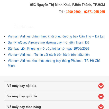
95C Nguyễn Thị Minh Khai, P.Bến Thành, TP.HCM
Tel :
1900 2690
–
02871 065 065
Tin liên quan
Vietnam Airlines chính thức khôi phục đường bay Cần Thơ – Đà Lạt
Sun PhuQuoc Airways mở đường bay mới đến Thành Đô
Sân bay Liên Khương mở cửa trở lại từ ngày 19/08/2026
Vietnam Airlines – Tự tin cất cánh trên hành trình đầu tiên
Vietnam Airlines khai thác đường bay thẳng Phuket – TP. Hồ Chí
Minh
Vé máy bay nội địa
click to expand contents
Vé máy bay quốc tế
click to expand contents
Vé máy bay theo hãng
click to expand contents