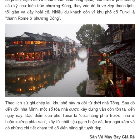
cầu kỳ như kiến trúc phương Đông, thay vào đó là vẻ đẹp thanh lịch,
tối giản và đầy hoài cổ. Nhiều du khách còn ví khu phố cổ Tunxi là
“thành Rome ở phương Đông”.
Theo lịch sử ghi chép lại, khu phố này ra đời từ thời nhà Tống. Sau đó
đến đời nhà Minh, một số tòa nhà được xây dựng vẫn còn tồn tại đến
ngày nay. Đặc điểm của phố Tunxi là “cửa hàng phía trước, nhà ở
hoặc xưởng phía sau”, xây từ chất liệu gạch hoặc đá, lợp ngói xám và
có những chi tiết chạm trổ cổ điển bằng gỗ tuyệt đẹp.
Săn Vé Máy Bay Giá Rẻ