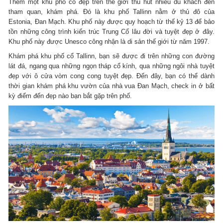
Thêm một khu phố cổ đẹp trên thế giới thu hút nhiều du khách đến
tham quan, khám phá. Đó là khu phố Tallinn nằm ở thủ đô của
Estonia, Đan Mạch. Khu phố này được quy hoạch từ thế kỷ 13 để bảo
tồn những công trình kiến trúc Trung Cổ lâu đời và tuyệt đẹp ở đây.
Khu phố này được Unesco công nhận là di sản thế giới từ năm 1997.
Khám phá khu phố cổ Tallinn, bạn sẽ được đi trên những con đường
lát đá, ngang qua những ngọn tháp cổ kính, qua những ngôi nhà tuyệt
đẹp với ô cửa vòm cong cong tuyệt đẹp. Đến đây, bạn có thể dành
thời gian khám phá khu vườn của nhà vua Đan Mạch, check in ở bất
kỳ điểm đến đẹp nào bạn bắt gặp trên phố.