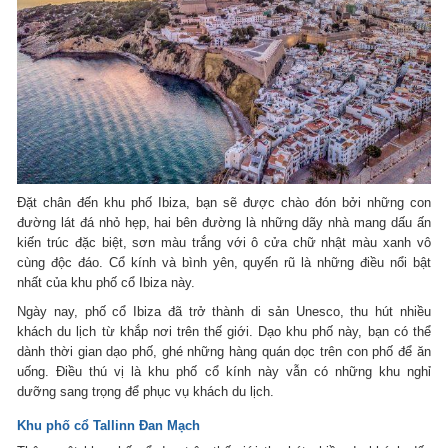
Đặt chân đến khu phố Ibiza, bạn sẽ được chào đón bởi những con
đường lát đá nhỏ hẹp, hai bên đường là những dãy nhà mang dấu ấn
kiến trúc đặc biệt, sơn màu trắng với ô cửa chữ nhật màu xanh vô
cùng độc đáo. Cổ kính và bình yên, quyến rũ là những điều nổi bật
nhất của khu phố cổ Ibiza này.
Ngày nay, phố cổ Ibiza đã trở thành di sản Unesco, thu hút nhiều
khách du lịch từ khắp nơi trên thế giới. Dạo khu phố này, bạn có thể
dành thời gian dạo phố, ghé những hàng quán dọc trên con phố để ăn
uống. Điều thú vị là khu phố cổ kính này vẫn có những khu nghỉ
dưỡng sang trọng để phục vụ khách du lịch.
Khu phố cổ Tallinn Đan Mạch