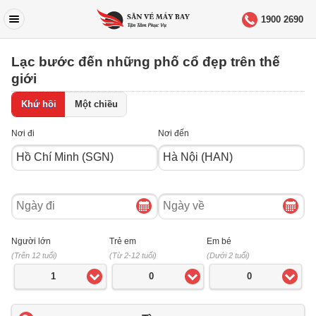
1900 2690
Lạc bước đến những phố cổ đẹp trên thế
giới
Khứ hồi
Một chiều
Nơi đi
Nơi đến
Ngày
Ngày
đi
về
Người lớn
Trẻ em
Em bé
(Trên 12 tuổi)
(Từ 2-12 tuổi)
(Dưới 2 tuổi)
1
0
0