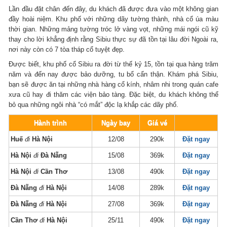
Lần đầu đặt chân đến đây, du khách đã được đưa vào một không gian
đầy hoài niệm. Khu phố với những dãy tường thành, nhà cổ úa màu
thời gian. Những mảng tường tróc lở vàng vọt, những mái ngói cũ kỹ
thay cho lời khẳng định rằng Sibiu thực sự đã tồn tại lâu đời Ngoài ra,
nơi này còn có 7 tòa tháp cổ tuyệt đẹp.
Được biết, khu phố cổ Sibiu ra đời từ thế kỷ 15, tồn tại qua hàng trăm
năm và đến nay được bảo dưỡng, tu bổ cẩn thận. Khám phá Sibiu,
bạn sẽ được ăn tại những nhà hàng cổ kính, nhâm nhi trong quán cafe
xưa cũ hay đi thăm các viện bảo tàng. Đặc biệt, du khách không thể
bỏ qua những ngôi nhà “có mắt” độc lạ khắp các dãy phố.
Hành trình
Ngày bay
Giá vé
Huế
đi
Hà Nội
12/08
290k
Đặt ngay
Hà Nội
đi
Đà Nẵng
15/08
369k
Đặt ngay
Hà Nội
đi
Cần Thơ
13/08
490k
Đặt ngay
Đà Nẵng
đi
Hà Nội
14/08
289k
Đặt ngay
Đà Nẵng
đi
Hà Nội
27/08
369k
Đặt ngay
Cần Thơ
đi
Hà Nội
25/11
490k
Đặt ngay