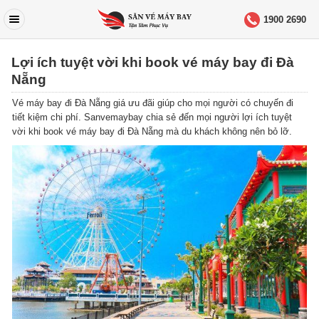
1900 2690
Lợi ích tuyệt vời khi book vé máy bay đi Đà
Nẵng
Vé máy bay đi Đà Nẵng giá ưu đãi giúp cho mọi người có chuyến đi
tiết kiệm chi phí. Sanvemaybay chia sẻ đến mọi người lợi ích tuyệt
vời khi book vé máy bay đi Đà Nẵng mà du khách không nên bỏ lỡ.