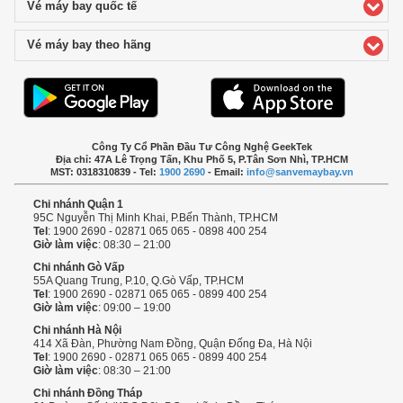
Vé máy bay quốc tế
click to expand contents
Vé máy bay theo hãng
click to expand contents
Công Ty Cổ Phần Đầu Tư Công Nghệ GeekTek
Địa chỉ: 47A Lê Trọng Tấn, Khu Phố 5, P.Tân Sơn Nhì, TP.HCM
MST: 0318310839 - Tel:
1900 2690
- Email:
info@sanvemaybay.vn
Chi nhánh Quận 1
95C Nguyễn Thị Minh Khai, P.Bến Thành, TP.HCM
Tel
: 1900 2690 - 02871 065 065 - 0898 400 254
Giờ làm việc
: 08:30 – 21:00
Chi nhánh Gò Vấp
55A Quang Trung, P.10, Q.Gò Vấp, TP.HCM
Tel
: 1900 2690 - 02871 065 065 - 0899 400 254
Giờ làm việc
: 09:00 – 19:00
Chi nhánh Hà Nội
414 Xã Đàn, Phường Nam Đồng, Quận Đống Đa, Hà Nội
Tel
: 1900 2690 - 02871 065 065 - 0899 400 254
Giờ làm việc
: 08:30 – 21:00
Chi nhánh Đồng Tháp