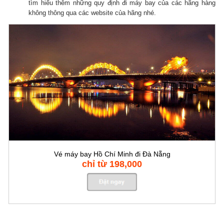
tìm hiểu thêm những quy định đi máy bay của các hãng hàng
không thông qua các website của hãng nhé.
Vé máy bay Hồ Chí Minh đi Đà Nẵng
chỉ từ 198,000