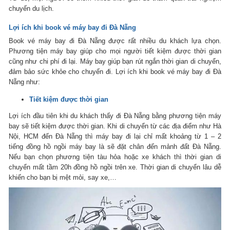
chuyến du lịch.
Lợi ích khi book vé máy bay đi Đà Nẵng
Book vé máy bay đi Đà Nẵng được rất nhiều du khách lựa chọn.
Phương tiện máy bay giúp cho mọi người tiết kiệm được thời gian
cũng như chi phí đi lại. Máy bay giúp bạn rút ngắn thời gian di chuyển,
đảm bảo sức khỏe cho chuyến đi. Lợi ích khi book vé máy bay đi Đà
Nẵng như:
Tiết kiệm được thời gian
Lợi ích đầu tiên khi du khách thấy đi Đà Nẵng bằng phương tiện máy
bay sẽ tiết kiệm được thời gian. Khi di chuyển từ các địa điểm như Hà
Nội, HCM đến Đà Nẵng thì máy bay đi lại chỉ mất khoảng từ 1 – 2
tiếng đồng hồ ngồi máy bay là sẽ đặt chân đến mảnh đất Đà Nẵng.
Nếu bạn chọn phương tiện tàu hỏa hoặc xe khách thì thời gian di
chuyển mất tầm 20h đồng hồ ngồi trên xe. Thời gian di chuyển lâu dễ
khiến cho bạn bị mệt mỏi, say xe,…