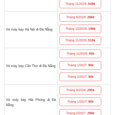
Tháng 11/2026:
549k
Tháng 9/2026:
288k
Tháng 10/2026:
198k
Vé máy bay Hà Nội đi Đà Nẵng
Tháng 11/2026:
510k
Tháng 11/2026:
90k
Tháng 1/2027:
90k
Vé máy bay Cần Thơ đi Đà Nẵng
Tháng 2/2027:
90k
Tháng 9/2026:
290k
Vé máy bay Hải Phòng đi Đà
Tháng 1/2027:
90k
Nẵng
Tháng 2/2027:
290k