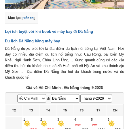
Mục lục
[
Hiển thị
]
Lợi ích tuyệt vời khi book vé máy bay đi Đà Nẵng
Du lịch Đà Nẵng bằng máy bay
Đà Nẵng được biết tới là địa điểm du lịch nổi tiếng tại Việt Nam. Nơi
đây có nhiều địa điểm du lịch nổi tiếng như: Cầu Rồng, bãi biển Mỹ
Khê, Ngũ Hành Sơn, Chùa Linh Ứng,… Xung quanh cũng có các địa
điểm thu hút du khách như: cố đô Huế, phố cổ Hội An và khu thánh địa
Mỹ Sơn… Địa điểm Đà Nẵng thu hút du khách trong nước và du
khách quốc tế.
Giá vé Hồ Chí Minh - Đà Nẵng tháng 9-2026
đi
T2
T3
T4
T5
T6
T7
CN
1
2
3
4
5
6