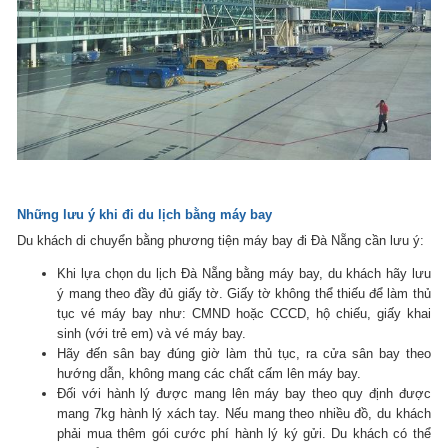
Những lưu ý khi đi du lịch bằng máy bay
Du khách di chuyển bằng phương tiện máy bay đi Đà Nẵng cần lưu ý:
Khi lựa chọn du lịch Đà Nẵng bằng máy bay, du khách hãy lưu
ý mang theo đầy đủ giấy tờ. Giấy tờ không thể thiếu để làm thủ
tục vé máy bay như: CMND hoặc CCCD, hộ chiếu, giấy khai
sinh (với trẻ em) và vé máy bay.
Hãy đến sân bay đúng giờ làm thủ tục, ra cửa sân bay theo
hướng dẫn, không mang các chất cấm lên máy bay.
Đối với hành lý được mang lên máy bay theo quy định được
mang 7kg hành lý xách tay. Nếu mang theo nhiều đồ, du khách
phải mua thêm gói cước phí hành lý ký gửi. Du khách có thể