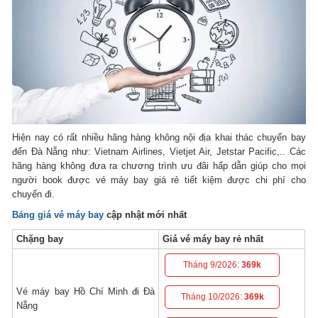
Hiện nay có rất nhiều hãng hàng không nội địa khai thác chuyến bay
đến Đà Nẵng như: Vietnam Airlines, Vietjet Air, Jetstar Pacific,.. Các
hãng hàng không đưa ra chương trình ưu đãi hấp dẫn giúp cho mọi
người book được vé máy bay giá rẻ tiết kiệm được chi phí cho
chuyến đi.
Bảng giá vé máy bay
cập nhật mới nhất
Chặng bay
Giá vé máy bay rẻ nhất
Tháng 9/2026:
369k
Vé máy bay Hồ Chí Minh đi Đà
Tháng 10/2026:
369k
Nẵng