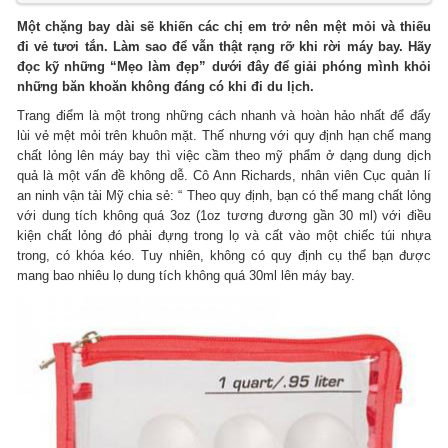
Một chặng bay dài sẽ khiến các chị em trở nên mệt mỏi và thiếu
đi vẻ tươi tắn. Làm sao để vẫn thật rạng rỡ khi rời máy bay. Hãy
đọc kỹ những “Mẹo làm đẹp” dưới đây để giải phóng mình khỏi
những băn khoăn không đáng có khi đi du lịch.
Trang điểm là một trong những cách nhanh và hoàn hảo nhất để đẩy
lùi vẻ mệt mỏi trên khuôn mặt. Thế nhưng với quy định hạn chế mang
chất lỏng lên máy bay thì việc cầm theo mỹ phẩm ở dạng dung dịch
quả là một vấn đề không dễ. Cô Ann Richards, nhân viên Cục quản lí
an ninh vận tải Mỹ chia sẻ: “ Theo quy định, bạn có thể mang chất lỏng
với dung tích không quá 3oz (1oz tương đương gần 30 ml) với điều
kiện chất lỏng đó phải đựng trong lọ và cất vào một chiếc túi nhựa
trong, có khóa kéo. Tuy nhiên, không có quy định cụ thể bạn được
mang bao nhiêu lọ dung tích không quá 30ml lên máy bay.