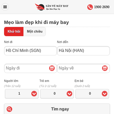
1900 2690
Mẹo làm đẹp khi đi máy bay
Khứ hồi
Một chiều
Nơi đi
Nơi đến
Ngày
Ngày
đi
về
Người lớn
Trẻ em
Em bé
(Trên 12 tuổi)
(Từ 2-12 tuổi)
(Dưới 2 tuổi)
1
0
0
Tìm ngay