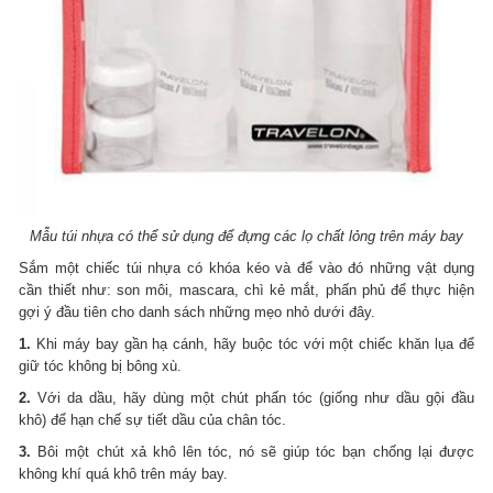
Mẫu túi nhựa có thể sử dụng để đựng các lọ chất lỏng trên máy bay
Sắm một chiếc túi nhựa có khóa kéo và để vào đó những vật dụng
cần thiết như: son môi, mascara, chì kẻ mắt, phấn phủ để thực hiện
gợi ý đầu tiên cho danh sách những mẹo nhỏ dưới đây.
1.
Khi máy bay gần hạ cánh, hãy buộc tóc với một chiếc khăn lụa để
giữ tóc không bị bông xù.
2.
Với da dầu, hãy dùng một chút phấn tóc (giống như dầu gội đầu
khô) để hạn chế sự tiết dầu của chân tóc.
3.
Bôi một chút xả khô lên tóc, nó sẽ giúp tóc bạn chống lại được
không khí quá khô trên máy bay.