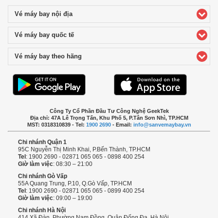
Vé máy bay nội địa
click to expand contents
Vé máy bay quốc tế
click to expand contents
Vé máy bay theo hãng
click to expand contents
Công Ty Cổ Phần Đầu Tư Công Nghệ GeekTek
Địa chỉ: 47A Lê Trọng Tấn, Khu Phố 5, P.Tân Sơn Nhì, TP.HCM
MST: 0318310839 - Tel:
1900 2690
- Email:
info@sanvemaybay.vn
Chi nhánh Quận 1
95C Nguyễn Thị Minh Khai, P.Bến Thành, TP.HCM
Tel
: 1900 2690 - 02871 065 065 - 0898 400 254
Giờ làm việc
: 08:30 – 21:00
Chi nhánh Gò Vấp
55A Quang Trung, P.10, Q.Gò Vấp, TP.HCM
Tel
: 1900 2690 - 02871 065 065 - 0899 400 254
Giờ làm việc
: 09:00 – 19:00
Chi nhánh Hà Nội
414 Xã Đàn, Phường Nam Đồng, Quận Đống Đa, Hà Nội