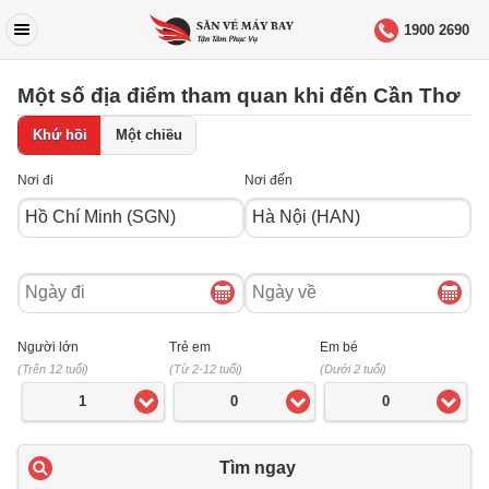
1900 2690
Một số địa điểm tham quan khi đến Cần Thơ
Khứ hồi
Một chiều
Nơi đi
Nơi đến
Ngày
Ngày
đi
về
Người lớn
Trẻ em
Em bé
(Trên 12 tuổi)
(Từ 2-12 tuổi)
(Dưới 2 tuổi)
1
0
0
Tìm ngay