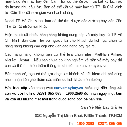
máy bay. Vé máy bay đến Cần Thơ có thể được mua bất kỳ lúc nào
do lượng nhu cầu lớn. Bạn có thể đặt vé máy bay từ TP Hồ Chí Minh
tới Cần Thơ rất đơn giản và nhanh chóng.
Ngoài TP Hồ Chí Minh, bạn có thể tìm được các đường bay đến Cần
Thơ từ rất nhiều nơi khác:
Hiện tại có rất nhiều hãng hàng không cung cấp vé máy bay từ TP Hồ
Chí Minh đến Cần Thơ và ngược lại cho khách du lịch lựa chọn từ
hãng hàng không cao cấp cho đến các hãng bay giá rẻ.
Các hãng hàng không bạn có thể lựa chọn như: VietNam Airline,
VietJet, Jestar… Nếu bạn chưa có kinh nghiệm về săn vé máy bay thì
bạn có thể tìm hiểu thêm thông tin chi tiết tại sanvemaybay.vn.
Bên cạnh đó, bạn có thể lựa chọn xe khách để tiết kiệm chi phí cũng
như thuận tiện ghé thăm các điểm du lịch khác trên đường.
Hãy truy cập vào trang web
sanvemaybay.vn
hoặc gọi đến tổng đài
săn vé với hotline
02871 065 065 – 1900.2690
để nhận ngay một tấm
vé xoa dịu những mệt mỏi trong cuộc sống bộn bề bạn nhé.
Săn Vé Máy Bay Giá Rẻ
95C Nguyễn Thị Minh Khai, P.Bến Thành, TP.HCM
Tel :
1900 2690
–
02871 065 065