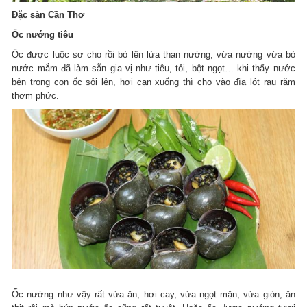
Đặc sản Cần Thơ
Ốc nướng tiêu
Ốc được luộc sơ cho rồi bỏ lên lửa than nướng, vừa nướng vừa bỏ
nước mắm đã làm sẵn gia vị như tiêu, tỏi, bột ngọt… khi thấy nước
bên trong con ốc sôi lên, hơi cạn xuống thì cho vào đĩa lót rau răm
thơm phức.
Ốc nướng như vậy rất vừa ăn, hơi cay, vừa ngọt mặn, vừa giòn, ăn