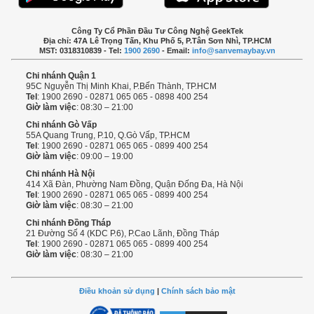
Công Ty Cổ Phần Đầu Tư Công Nghệ GeekTek
Địa chỉ: 47A Lê Trọng Tấn, Khu Phố 5, P.Tân Sơn Nhì, TP.HCM
MST: 0318310839 - Tel:
1900 2690
- Email:
info@sanvemaybay.vn
Chi nhánh Quận 1
95C Nguyễn Thị Minh Khai, P.Bến Thành, TP.HCM
Tel
: 1900 2690 - 02871 065 065 - 0898 400 254
Giờ làm việc
: 08:30 – 21:00
Chi nhánh Gò Vấp
55A Quang Trung, P.10, Q.Gò Vấp, TP.HCM
Tel
: 1900 2690 - 02871 065 065 - 0899 400 254
Giờ làm việc
: 09:00 – 19:00
Chi nhánh Hà Nội
414 Xã Đàn, Phường Nam Đồng, Quận Đống Đa, Hà Nội
Tel
: 1900 2690 - 02871 065 065 - 0899 400 254
Giờ làm việc
: 08:30 – 21:00
Chi nhánh Đồng Tháp
21 Đường Số 4 (KDC P.6), P.Cao Lãnh, Đồng Tháp
Tel
: 1900 2690 - 02871 065 065 - 0899 400 254
Giờ làm việc
: 08:30 – 21:00
Điều khoản sử dụng
|
Chính sách bảo mật