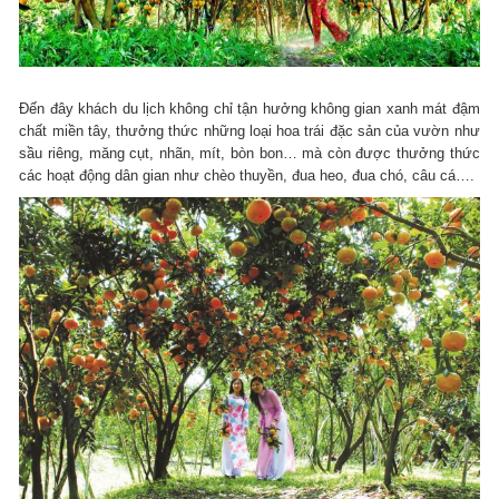
Đến đây khách du lịch không chỉ tận hưởng không gian xanh mát đậm
chất miền tây, thưởng thức những loại hoa trái đặc sản của vườn như
sầu riêng, măng cụt, nhãn, mít, bòn bon… mà còn được thưởng thức
các hoạt động dân gian như chèo thuyền, đua heo, đua chó, câu cá….