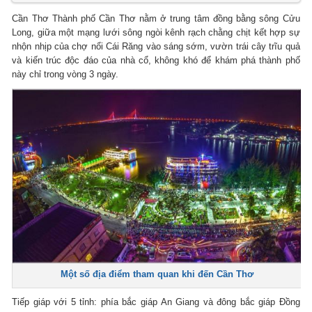
Cần Thơ Thành phố Cần Thơ nằm ở trung tâm đồng bằng sông Cửu
Long, giữa một mạng lưới sông ngòi kênh rạch chằng chịt kết hợp sự
nhộn nhịp của chợ nổi Cái Răng vào sáng sớm, vườn trái cây trĩu quả
và kiến trúc độc đáo của nhà cổ, không khó để khám phá thành phố
này chỉ trong vòng 3 ngày.
Một số địa điểm tham quan khi đến Cần Thơ
Tiếp giáp với 5 tỉnh: phía bắc giáp An Giang và đông bắc giáp Đồng