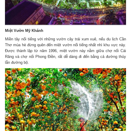
Miệt Vườn Mỹ Khánh
Miền tây nổi tiếng với những vườn cây trái xum xuê, nếu du lịch Cần
Thơ mùa hè đừng quên đến miệt vườn nổi tiếng nhất nhì khu vực này.
Được thành lập từ năm 1996, miệt vườn này nằm giữa chợ nổi Cái
Răng và chợ nổi Phong Điền, rất dễ dàng đi đến bằng cả đường thủy
lẫn đường bộ.