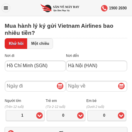
1900 2690
Mua hành lý ký gửi Vietnam Airlines bao
nhiêu tiền?
Khứ hồi
Một chiều
Nơi đi
Nơi đến
Ngày
Ngày
đi
về
Người lớn
Trẻ em
Em bé
(Trên 12 tuổi)
(Từ 2-12 tuổi)
(Dưới 2 tuổi)
1
0
0