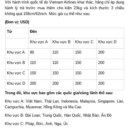
Với hành trình quốc tế do Vietnam Airlines khai thác, hãng chỉ áp dụng
hành lý trả trước mua thêm cho kiện 23kg và kích thước 3 chiều
không quá 158cm/62inch. Mức giá cụ thể như sau:
(Đơn vị: USD)
Từ
Đến
Khu vực A
Khu vực B
Khu vực C
Khu vực D
Khu vực A
80
110
150
200
Khu vực B
110
110
150
200
Khu vực C
150
150
150
200
Khu vực D
200
200
200
200
Trong đó, khu vực bao gồm các quốc gia/vùng lãnh thổ sau:
Khu vực A: Việt Nam, Thái Lan, Indonesia, Malaysia, Singapore, Lào,
Campuchia, Myanmar, Hồng Kông và Ma Cao
Khu vực B: Đài Loan, Trung Quốc, Hàn Quốc, Nhật Bản, Ấn Độ
Khu vực C: Pháp, Đức, Anh, Nga, Úc