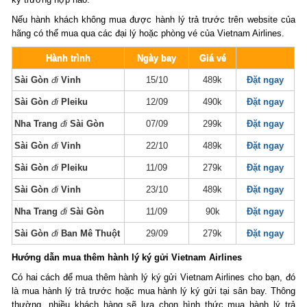
Nếu hành khách không mua được hành lý trả trước trên website của
hãng có thể mua qua các đại lý hoặc phòng vé của Vietnam Airlines.
Hành trình
Ngày bay
Giá vé
Sài Gòn
đi
Vinh
15/10
489k
Đặt ngay
Sài Gòn
đi
Pleiku
12/09
490k
Đặt ngay
Nha Trang
đi
Sài Gòn
07/09
299k
Đặt ngay
Sài Gòn
đi
Vinh
22/10
489k
Đặt ngay
Sài Gòn
đi
Pleiku
11/09
279k
Đặt ngay
Sài Gòn
đi
Vinh
23/10
489k
Đặt ngay
Nha Trang
đi
Sài Gòn
11/09
90k
Đặt ngay
Sài Gòn
đi
Ban Mê Thuột
29/09
279k
Đặt ngay
Hướng dẫn mua thêm hành lý ký gửi Vietnam Airlines
Có hai cách để mua thêm hành lý ký gửi Vietnam Airlines cho bạn, đó
là mua hành lý trả trước hoặc mua hành lý ký gửi tại sân bay. Thông
thường, nhiều khách hàng sẽ lựa chọn hình thức mua hành lý trả