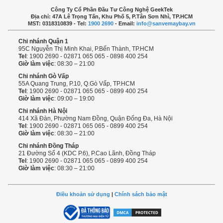
Công Ty Cổ Phần Đầu Tư Công Nghệ GeekTek
Địa chỉ: 47A Lê Trọng Tấn, Khu Phố 5, P.Tân Sơn Nhì, TP.HCM
MST: 0318310839 - Tel:
1900 2690
- Email:
info@sanvemaybay.vn
Chi nhánh Quận 1
95C Nguyễn Thị Minh Khai, P.Bến Thành, TP.HCM
Tel
: 1900 2690 - 02871 065 065 - 0898 400 254
Giờ làm việc
: 08:30 – 21:00
Chi nhánh Gò Vấp
55A Quang Trung, P.10, Q.Gò Vấp, TP.HCM
Tel
: 1900 2690 - 02871 065 065 - 0899 400 254
Giờ làm việc
: 09:00 – 19:00
Chi nhánh Hà Nội
414 Xã Đàn, Phường Nam Đồng, Quận Đống Đa, Hà Nội
Tel
: 1900 2690 - 02871 065 065 - 0899 400 254
Giờ làm việc
: 08:30 – 21:00
Chi nhánh Đồng Tháp
21 Đường Số 4 (KDC P.6), P.Cao Lãnh, Đồng Tháp
Tel
: 1900 2690 - 02871 065 065 - 0899 400 254
Giờ làm việc
: 08:30 – 21:00
Điều khoản sử dụng
|
Chính sách bảo mật