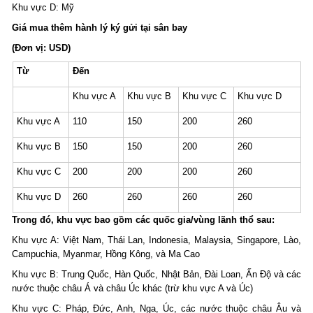
Khu vực D: Mỹ
Giá mua thêm hành lý ký gửi tại sân bay
(Đơn vị: USD)
Từ
Đến
Khu vực A
Khu vực B
Khu vực C
Khu vực D
Khu vực A
110
150
200
260
Khu vực B
150
150
200
260
Khu vực C
200
200
200
260
Khu vực D
260
260
260
260
Trong đó, khu vực bao gồm các quốc gia/vùng lãnh thổ sau:
Khu vực A: Việt Nam, Thái Lan, Indonesia, Malaysia, Singapore, Lào,
Campuchia, Myanmar, Hồng Kông, và Ma Cao
Khu vực B: Trung Quốc, Hàn Quốc, Nhật Bản, Đài Loan, Ấn Độ và các
nước thuộc châu Á và châu Úc khác (trừ khu vực A và Úc)
Khu vực C: Pháp, Đức, Anh, Nga, Úc, các nước thuộc châu Âu và