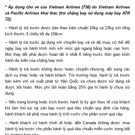
* Áp dụng cho vé của Vietnam Airlines (738) do Vietnam Airlines
và Pacific Airlines khai thác (trừ chặng bay sử dụng máy bay ATR
72).
– Hành lý trả trước được bán theo kiện chuẩn 10kg và 23kg với tổng
kích thước 3 chiều tối đa 158cm.
– Hành lý trả trước áp dụng với chuyến bay và vé đã mua, có thể đổi
ngày bay và hành trình mới với mức giá ngang bằng hoặc cao hơn.
Mọi thay đổi phải được hoàn tất ít nhất 6 tiếng trước thời gian khởi
hành dự kiến của chặng bay mới.
– Hành lý trả trước không được hoàn, chuyển nhượng, đổi sang các
dịch vụ khác hoặc vé hành khách. Trừ trường hợp, hành lý trả trước
bán kèm với vé xuất phát từ Hàn Quốc và chưa được sử dụng sẽ
được bồi hoàn. Mức phí bồi hoàn bằng 25% giá trị hành lý chưa sử
dụng.
– Nếu trọng lượng hoặc kích thước hành lý ký gửi thực tế của khách
khi làm thủ tục tại sân bay vượt quá tiêu chuẩn quy định của hãng,
hành khách sẽ phải mua hành lý tính cước cho phần vượt quá này.
– Hành khách có hành trình đi hoặc đến Canada không được mua
hành lý trả trước cho phần hành lý quá tiêu chuẩn miễn cước trong bất
kỳ trường hợp nào.