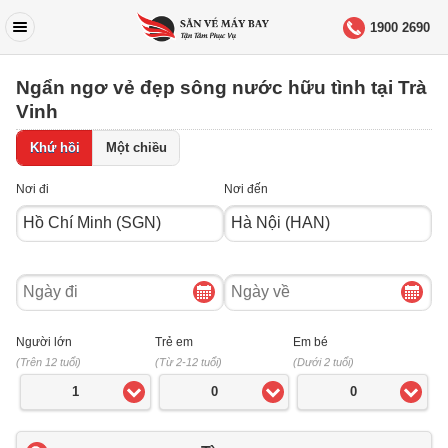
1900 2690
Ngẩn ngơ vẻ đẹp sông nước hữu tình tại Trà
Vinh
Khứ hồi
Một chiều
Nơi đi
Nơi đến
Ngày
Ngày
đi
về
Người lớn
Trẻ em
Em bé
(Trên 12 tuổi)
(Từ 2-12 tuổi)
(Dưới 2 tuổi)
1
0
0