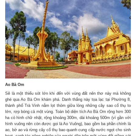
Ao Bà Om
Sẽ là một thiếu sót lớn khi đến với vùng đất nên thơ này mà không
ghé qua Ao Bà Om khám phá. Danh thắng này tọa lạc tại Phường 8,
thành phố Trà Vinh nằm lọt thỏm giữa lòng những cây sao cổ thụ to
lớn, rợp bóng cả một vùng. Toàn bộ diện tích Ao Bà Om rộng hơn 300
ha có hình chữ nhật, rộng khoảng 300m, dài khoảng 500m (vì gần với
hình vuông nên còn được gọi là Ao Vuông), bao gồm ba phần chính là
ao, bờ ao và rừng cây cổ thụ bao quanh cung cấp nước ngọt cho sinh
hoạt, canh tác nông nghiệp của người dân trên một vùng đất giồng cát