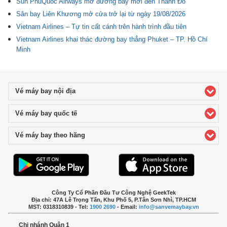
Sun PhuQuoc Airways mở đường bay mới đến Thành Đô
Sân bay Liên Khương mở cửa trở lại từ ngày 19/08/2026
Vietnam Airlines – Tự tin cất cánh trên hành trình đầu tiên
Vietnam Airlines khai thác đường bay thẳng Phuket – TP. Hồ Chí
Minh
Vé máy bay nội địa
click to expand contents
Vé máy bay quốc tế
click to expand contents
Vé máy bay theo hãng
click to expand contents
Công Ty Cổ Phần Đầu Tư Công Nghệ GeekTek
Địa chỉ: 47A Lê Trọng Tấn, Khu Phố 5, P.Tân Sơn Nhì, TP.HCM
MST: 0318310839 - Tel:
1900 2690
- Email:
info@sanvemaybay.vn
Chi nhánh Quận 1