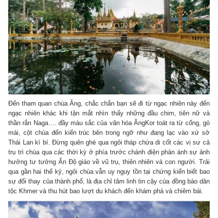
Đến tham quan chùa Âng, chắc chắn bạn sẽ đi từ ngạc nhiên này đến
ngạc nhiên khác khi tận mắt nhìn thấy những đầu chim, tiên nữ và
thần rắn Naga…. đầy màu sắc của văn hóa ĂngKor toát ra từ cổng, gò
mái, cột chùa đến kiến trúc bên trong ngỡ như đang lạc vào xứ sở
Thái Lan kì bí. Đừng quên ghé qua ngôi tháp chứa di cốt các vị sư cả
trụ trì chùa qua các thời kỳ ở phía trước chánh điện phản ánh sự ảnh
hưởng tư tưởng Ấn Độ giáo về vũ trụ, thiên nhiên và con người. Trải
qua gần hai thế kỷ, ngôi chùa vẫn uy nguy tồn tại chứng kiến biết bao
sự đổi thay của thành phố, là địa chỉ tâm linh tin cậy của đồng bào dân
tộc Khmer và thu hút bao lượt du khách đến khám phá và chiêm bái.