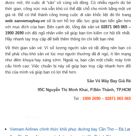
được mở, thì cuộc đi “săn” vô cùng sôi động. Có nhiều người dù bỏ
thời gian, công sức mà vẫn khó có thể đặt chỗ cho mình bằng một vé
giá rẻ. Để có thể thành công trong cuộc đi săn khốc liệt đó thì trang
web sanvemaybay.vn
sẽ là nơi hỗ trợ đắc lực giúp bạn tiến gần hơn
với mục đích của bạn. Bên cạnh đó, tổng đài săn vé
02871 065 065 –
1900 2690
với đội ngũ nhân viên sẽ giúp bạn tìm kiếm cơ hội tốt nhất.
Hãy nhanh tay truy cập để biết thêm thông tin chi tiết bạn nhé.
Về thời gian săn vé: Vì số lượng người săn vé rất đông nên bạn có
thể phải chịu khó săn vé lúc mọi người thường đã đi ngủ, ít lên mạng
như đêm khuya hay sáng sớm. Ngoài ra, bạn cần một chiếc máy tính
cấu hình cao: Việc chuẩn bị này sẽ giúp bạn truy cập nhanh hơn đối
thủ của mình và giúp bạn có lợi thế hơn.
Săn Vé Máy Bay Giá Rẻ
95C Nguyễn Thị Minh Khai, P.Bến Thành, TP.HCM
Tel :
1900 2690
–
02871 065 065
Tin liên quan
Vietnam Airlines chính thức khôi phục đường bay Cần Thơ – Đà Lạt