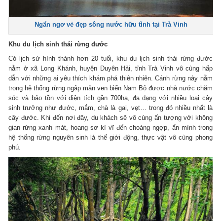
Ngẩn ngơ vẻ đẹp sông nước hữu tình tại Trà Vinh
Khu du lịch sinh thái rừng đước
Có lịch sử hình thành hơn 20 tuổi, khu du lịch sinh thái rừng đước
nằm ở xã Long Khánh, huyện Duyên Hải, tỉnh Trà Vinh vô cùng hấp
dẫn với những ai yêu thích khám phá thiên nhiên. Cánh rừng này nằm
trong hệ thống rừng ngập mặn ven biển Nam Bộ được nhà nước chăm
sóc và bảo tồn với diện tích gần 700ha, đa dạng với nhiều loại cây
sinh trưởng như đước, mắm, chà là gai, vẹt… trong đó nhiều nhất là
cây đước. Khi đến nơi đây, du khách sẽ vô cùng ấn tượng với không
gian rừng xanh mát, hoang sơ kì vĩ đến choáng ngợp, ẩn mình trong
hệ thống rừng nguyên sinh là thế giới động, thực vật vô cùng phong
phú.