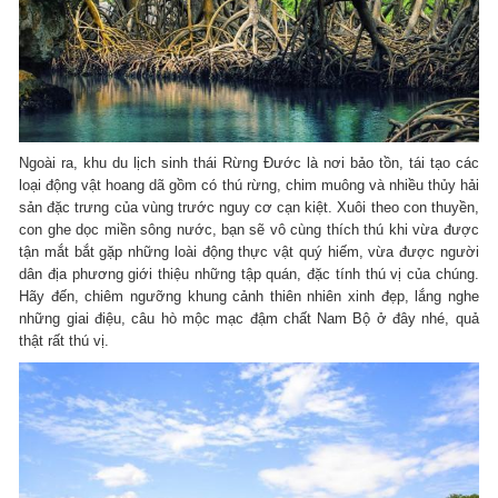
Ngoài ra, khu du lịch sinh thái Rừng Đước là nơi bảo tồn, tái tạo các
loại động vật hoang dã gồm có thú rừng, chim muông và nhiều thủy hải
sản đặc trưng của vùng trước nguy cơ cạn kiệt. Xuôi theo con thuyền,
con ghe dọc miền sông nước, bạn sẽ vô cùng thích thú khi vừa được
tận mắt bắt gặp những loài động thực vật quý hiếm, vừa được người
dân địa phương giới thiệu những tập quán, đặc tính thú vị của chúng.
Hãy đến, chiêm ngưỡng khung cảnh thiên nhiên xinh đẹp, lắng nghe
những giai điệu, câu hò mộc mạc đậm chất Nam Bộ ở đây nhé, quả
thật rất thú vị.