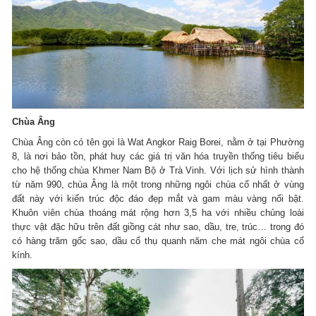
Chùa Âng
Chùa Âng còn có tên gọi là Wat Angkor Raig Borei, nằm ở tại Phường
8, là nơi bảo tồn, phát huy các giá trị văn hóa truyền thống tiêu biểu
cho hệ thống chùa Khmer Nam Bộ ở Trà Vinh. Với lịch sử hình thành
từ năm 990, chùa Âng là một trong những ngôi chùa cổ nhất ở vùng
đất này với kiến trúc độc đáo đẹp mắt và gam màu vàng nổi bật.
Khuôn viên chùa thoáng mát rộng hơn 3,5 ha với nhiều chủng loài
thực vật đặc hữu trên đất giồng cát như sao, dầu, tre, trúc… trong đó
có hàng trăm gốc sao, dầu cổ thụ quanh năm che mát ngôi chùa cổ
kính.