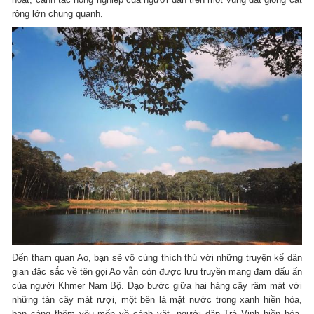
rộng lớn chung quanh.
Đến tham quan Ao, bạn sẽ vô cùng thích thú với những truyện kể dân
gian đặc sắc về tên gọi Ao vẫn còn được lưu truyền mang đạm dấu ấn
của người Khmer Nam Bộ. Dạo bước giữa hai hàng cây râm mát với
những tán cây mát rượi, một bên là mặt nước trong xanh hiền hòa,
bạn càng thêm yêu mến về cảnh vật, người dân Trà Vinh hiền hòa,