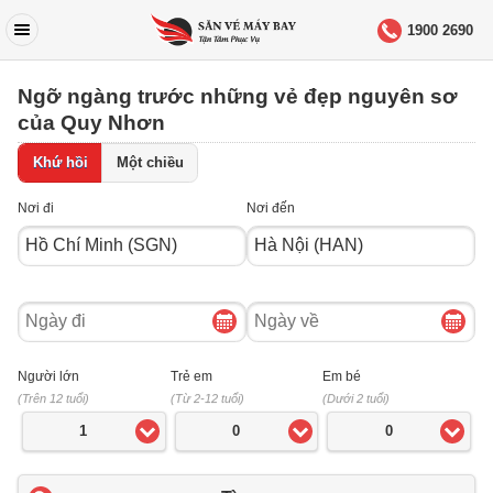
1900 2690
Ngỡ ngàng trước những vẻ đẹp nguyên sơ
của Quy Nhơn
Khứ hồi
Một chiều
Nơi đi
Nơi đến
Ngày
Ngày
đi
về
Người lớn
Trẻ em
Em bé
(Trên 12 tuổi)
(Từ 2-12 tuổi)
(Dưới 2 tuổi)
1
0
0