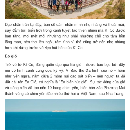
Dạo chân trần tại đây, bạn sẽ cảm nhận mình nhẹ nhàng và thoải mái,
say đắm bởi biển trời trong xanh tuyệt tác thiên nhiên mà Kì Co được
ban tặng, mọi mêt mỏi nhường như phải nhường chỗ cho tâm hồn
lãng mạn, nên thơ lên ngôi, tâm tình vì thế cũng trở nên nhẹ nhàng
hơn khi đứng trước vẻ đẹp hút hồn của Kì Co.
Eo gió
Trở về từ Kì Co, đừng quên dạo qua Eo gió – được bao bọc bởi dãy
núi có hình cánh cung cực kỳ vỹ. Vì đặc thù địa hình của nó – hõm
như yên ngựa, nằm giữa 2 mỏm núi cao sát biển – nên người ta đã
đặt cái tên Eo Gió, có nghĩa là “Eo biển hút gió”. Sự tác động của gió
và sóng biển đã tạo nên 19 hang chim yến, biến bán đảo Phương Mai
thành vùng có chim yến đảo nhiều thứ hai ở Việt Nam, sau Nha Trang.