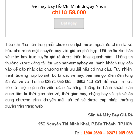
Vé máy bay Hồ Chí Minh đi Quy Nhơn
chỉ từ 58,000
Tiêu chí đầu tiên trong mỗi chuyến du lịch nước ngoài đó chính là sở
hữu cho mình một chuyến bay với giá cả phù hợp. Rất nhiều đợt bán
vé máy bay trực tuyến giá rẻ được triển khai quanh năm. Thông tin
thường được đăng tải lên web
sanvemaybay.vn
, hành khách truy cập
vào để cập nhật các chương trình ưu đãi nếu có nhu cầu. Tuy nhiên,
tránh trường hợp bỏ sót, bỏ lỡ các vé này, bạn nên gọi điện đến tống
đài đặt vé với hotline
02871 065 065 – 0903 413 254
để nhận tin trực
tiếp từ đội ngũ nhân viên của các hãng. Thông tin hành khách cần
quan tâm là thời gian bán vé, thời gian bay, chặng bay và giá vé áp
dụng chương trình khuyến mãi, tất cả sẽ được cập nhập thường
xuyên trên trang web.
Săn Vé Máy Bay Giá Rẻ
95C Nguyễn Thị Minh Khai, P.Bến Thành, TP.HCM
Tel :
1900 2690
–
02871 065 065