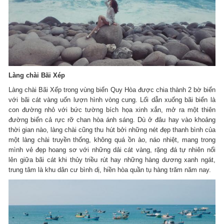
Làng chài Bãi Xép
Làng chài Bãi Xếp trong vùng biển Quy Hòa được chia thành 2 bờ biển
với bãi cát vàng uốn lượn hình vòng cung. Lối dẫn xuống bãi biển là
con đường nhỏ với bức tường bích họa xinh xắn, mở ra một thiên
đường biển cả rực rỡ chan hòa ánh sáng. Dù ở đâu hay vào khoảng
thời gian nào, làng chài cũng thu hút bởi những nét đẹp thanh bình của
một làng chài truyền thống, không quá ồn ào, náo nhiệt, mang trong
mình vẻ đẹp hoang sơ với những dải cát vàng, rặng đá tự nhiên nổi
lên giữa bãi cát khi thủy triều rút hay những hàng dương xanh ngát,
trung tâm là khu dân cư bình dị, hiền hòa quần tụ hàng trăm năm nay.