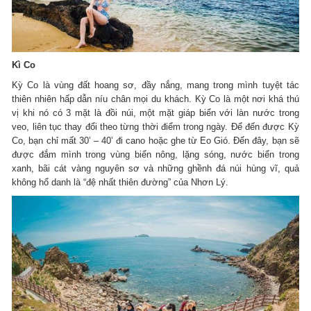
Kì Co
Kỳ Co là vùng đất hoang sơ, đầy nắng, mang trong mình tuyệt tác
thiên nhiên hấp dẫn níu chân mọi du khách. Kỳ Co là một nơi khá thú
vị khi nó có 3 mặt là đồi núi, một mặt giáp biển với làn nước trong
veo, liên tục thay đổi theo từng thời điểm trong ngày. Để đến được Kỳ
Co, bạn chỉ mất 30’ – 40’ đi cano hoặc ghe từ Eo Gió. Đến đây, bạn sẽ
được đắm mình trong vùng biển nông, lặng sóng, nước biển trong
xanh, bãi cát vàng nguyên sơ và những ghềnh đá núi hùng vĩ, quả
không hổ danh là “đệ nhất thiên đường” của Nhơn Lý.