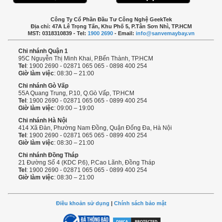
Công Ty Cổ Phần Đầu Tư Công Nghệ GeekTek
Địa chỉ: 47A Lê Trọng Tấn, Khu Phố 5, P.Tân Sơn Nhì, TP.HCM
MST: 0318310839 - Tel:
1900 2690
- Email:
info@sanvemaybay.vn
Chi nhánh Quận 1
95C Nguyễn Thị Minh Khai, P.Bến Thành, TP.HCM
Tel
: 1900 2690 - 02871 065 065 - 0898 400 254
Giờ làm việc
: 08:30 – 21:00
Chi nhánh Gò Vấp
55A Quang Trung, P.10, Q.Gò Vấp, TP.HCM
Tel
: 1900 2690 - 02871 065 065 - 0899 400 254
Giờ làm việc
: 09:00 – 19:00
Chi nhánh Hà Nội
414 Xã Đàn, Phường Nam Đồng, Quận Đống Đa, Hà Nội
Tel
: 1900 2690 - 02871 065 065 - 0899 400 254
Giờ làm việc
: 08:30 – 21:00
Chi nhánh Đồng Tháp
21 Đường Số 4 (KDC P.6), P.Cao Lãnh, Đồng Tháp
Tel
: 1900 2690 - 02871 065 065 - 0899 400 254
Giờ làm việc
: 08:30 – 21:00
Điều khoản sử dụng
|
Chính sách bảo mật