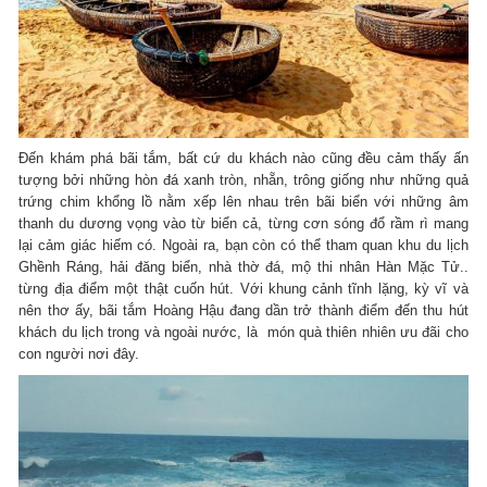
Đến khám phá bãi tắm, bất cứ du khách nào cũng đều cảm thấy ấn
tượng bởi những hòn đá xanh tròn, nhẵn, trông giống như những quả
trứng chim khổng lồ nằm xếp lên nhau trên bãi biển với những âm
thanh du dương vọng vào từ biển cả, từng cơn sóng đổ rầm rì mang
lại cảm giác hiếm có. Ngoài ra, bạn còn có thể tham quan khu du lịch
Ghềnh Ráng, hải đăng biển, nhà thờ đá, mộ thi nhân Hàn Mặc Tử..
từng địa điểm một thật cuốn hút. Với khung cảnh tĩnh lặng, kỳ vĩ và
nên thơ ấy, bãi tắm Hoàng Hậu đang dần trở thành điểm đến thu hút
khách du lịch trong và ngoài nước, là món quà thiên nhiên ưu đãi cho
con người nơi đây.