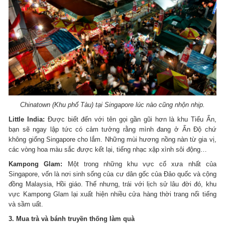
Chinatown (Khu phố Tàu) tại Singapore lúc nào cũng nhộn nhịp.
Little India:
Được biết đến với tên gọi gần gũi hơn là khu Tiểu Ấn,
bạn sẽ ngay lập tức có cảm tưởng rằng mình đang ở Ấn Độ chứ
không giống Singapore cho lắm. Những mùi hương nồng nàn từ gia vị,
các vòng hoa màu sắc được kết lại, tiếng nhạc xập xình sôi động…
Kampong Glam:
Một trong những khu vực cổ xưa nhất của
Singapore, vốn là nơi sinh sống của cư dân gốc của Đảo quốc và cộng
đồng Malaysia, Hồi giáo. Thế nhưng, trái với lịch sử lâu đời đó, khu
vực Kampong Glam lại xuất hiện nhiều cửa hàng thời trang nổi tiếng
và sầm uất.
3. Mua trà và bánh truyền thống làm quà