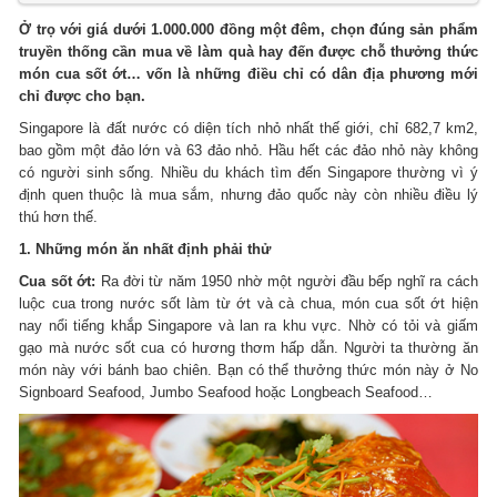
Ở trọ với giá dưới 1.000.000 đồng một đêm, chọn đúng sản phẩm
truyền thống cần mua về làm quà hay đến được chỗ thưởng thức
món cua sốt ớt… vốn là những điều chỉ có dân địa phương mới
chỉ được cho bạn.
Singapore là đất nước có diện tích nhỏ nhất thế giới, chỉ 682,7 km2,
bao gồm một đảo lớn và 63 đảo nhỏ. Hầu hết các đảo nhỏ này không
có người sinh sống. Nhiều du khách tìm đến Singapore thường vì ý
định quen thuộc là mua sắm, nhưng đảo quốc này còn nhiều điều lý
thú hơn thế.
1. Những món ăn nhất định phải thử
Cua sốt ớt:
Ra đời từ năm 1950 nhờ một người đầu bếp nghĩ ra cách
luộc cua trong nước sốt làm từ ớt và cà chua, món cua sốt ớt hiện
nay nổi tiếng khắp Singapore và lan ra khu vực. Nhờ có tỏi và giấm
gạo mà nước sốt cua có hương thơm hấp dẫn. Người ta thường ăn
món này với bánh bao chiên. Bạn có thể thưởng thức món này ở No
Signboard Seafood, Jumbo Seafood hoặc Longbeach Seafood…