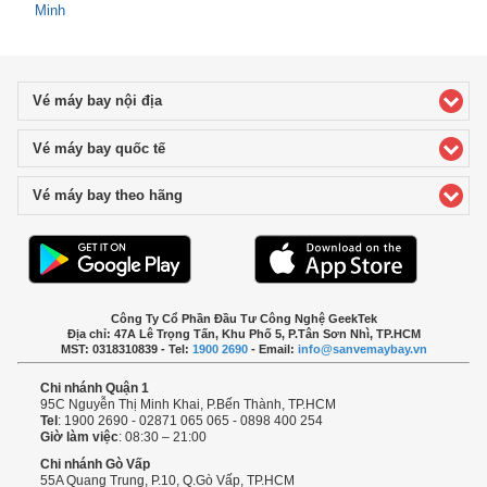
Minh
Vé máy bay nội địa
click to expand contents
Vé máy bay quốc tế
click to expand contents
Vé máy bay theo hãng
click to expand contents
Công Ty Cổ Phần Đầu Tư Công Nghệ GeekTek
Địa chỉ: 47A Lê Trọng Tấn, Khu Phố 5, P.Tân Sơn Nhì, TP.HCM
MST: 0318310839 - Tel:
1900 2690
- Email:
info@sanvemaybay.vn
Chi nhánh Quận 1
95C Nguyễn Thị Minh Khai, P.Bến Thành, TP.HCM
Tel
: 1900 2690 - 02871 065 065 - 0898 400 254
Giờ làm việc
: 08:30 – 21:00
Chi nhánh Gò Vấp
55A Quang Trung, P.10, Q.Gò Vấp, TP.HCM