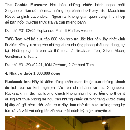
The Cookie Museum:
Nơi bán những chiếc bánh ngon nhất
Singapore. Bạn có thể mua những loại bánh như Berry Lite, Madeleine
Rose, English Lavender… Ngoài ra, không gian quán cũng thích hợp
để bạn ngồi thưởng thức trà và cắn miếng bánh.
Địa chỉ: #01-02/04 Esplanede Mall, 8 Raffles Avenue.
TWG Tea:
Với bộ sưu tập 800 hỗn hợp trà đặc biệt nên đây nhất định
là điểm đến lý tưởng cho những ai ưa chuộng phong thái ung dung, tự
tại. Những loại trà bạn có thể mua là Breakfast Tea, Silver Moon,
Gentleman’s Tea…
Địa chỉ: #01-29/#02-21, ION Orchard, 2 Orchard Turn.
4. Nhà trọ dưới 1.000.000 đồng
Rucksack Inn:
Đây là điểm dừng chân quen thuộc của những khách
du lịch bụi có kinh nghiệm. Với ba chi nhánh rải rác Singapore,
Rucksack Inn thu hút lượng khách không nhỏ nhờ số tiền cho thuê ít
ỏi. Người thuê phòng sẽ ngủ trên những chiếc giường tầng được trang
bị đầy đủ gối nệm. Nếu đến trọ ở đây, bạn nhớ tìm bức tường trong ký
túc xá và viết vài dòng lên đó như một cách kỷ niệm chuyến đi.