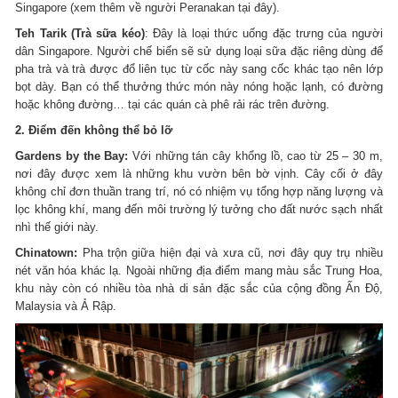
Singapore (xem thêm về người Peranakan tại đây).
Teh Tarik (Trà sữa kéo)
: Đây là loại thức uống đặc trưng của người
dân Singapore. Người chế biến sẽ sử dụng loại sữa đặc riêng dùng để
pha trà và trà được đổ liên tục từ cốc này sang cốc khác tạo nên lớp
bọt dày. Bạn có thể thưởng thức món này nóng hoặc lạnh, có đường
hoặc không đường… tại các quán cà phê rải rác trên đường.
2. Điểm đến không thể bỏ lỡ
Gardens by the Bay:
Với những tán cây khổng lồ, cao từ 25 – 30 m,
nơi đây được xem là những khu vườn bên bờ vịnh. Cây cối ở đây
không chỉ đơn thuần trang trí, nó có nhiệm vụ tổng hợp năng lượng và
lọc không khí, mang đến môi trường lý tưởng cho đất nước sạch nhất
nhì thế giới này.
Chinatown:
Pha trộn giữa hiện đại và xưa cũ, nơi đây quy trụ nhiều
nét văn hóa khác lạ. Ngoài những địa điểm mang màu sắc Trung Hoa,
khu này còn có nhiều tòa nhà di sản đặc sắc của cộng đồng Ấn Độ,
Malaysia và Ả Rập.