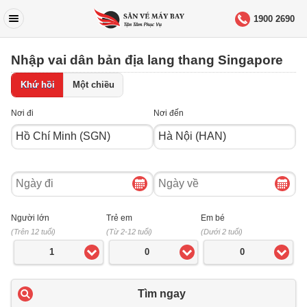
1900 2690
Nhập vai dân bản địa lang thang Singapore
Khứ hồi
Một chiều
Nơi đi
Nơi đến
Ngày
Ngày
đi
về
Người lớn
Trẻ em
Em bé
(Trên 12 tuổi)
(Từ 2-12 tuổi)
(Dưới 2 tuổi)
1
0
0
Tìm ngay