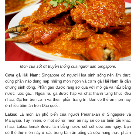
Món cua sốt ớt truyền thống của người dân Singapore.
Cơm gà Hải Nam:
Singapore có người Hoa sinh sống nên ẩm thực
cũng phần nào dung nạp những món ngon và cơm gà Hải Nam là dẫn
chứng sinh động. Phần gạo được rang sơ qua với mỡ gà và nấu bằng
nước luộc gà… Ngoài ra, gà được hấp và chặt thành từng khúc đều
nhau, đặt lên trên cơm và thêm phần trang trí. Bạn có thể ăn món này
ở nhiều tiệm ăn trên Đảo quốc.
Laksa:
Là món ăn phổ biến của người Peranakan ở Singapore và
Malaysia. Tuy nhiên, ở một số nơi món ăn này sẽ có sự biến tấu khác
nhau. Laksa lemak được làm bằng nước sốt cốt dừa béo ngậy. Bạn
có thể thử món này ở các trung tâm ăn uống và cửa hàng thực phẩm