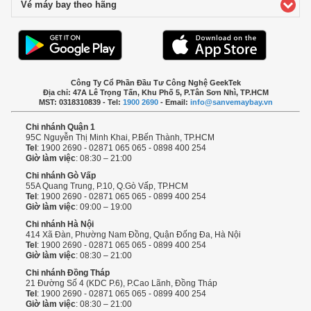
Vé máy bay theo hãng
click to expand contents
Công Ty Cổ Phần Đầu Tư Công Nghệ GeekTek
Địa chỉ: 47A Lê Trọng Tấn, Khu Phố 5, P.Tân Sơn Nhì, TP.HCM
MST: 0318310839 - Tel:
1900 2690
- Email:
info@sanvemaybay.vn
Chi nhánh Quận 1
95C Nguyễn Thị Minh Khai, P.Bến Thành, TP.HCM
Tel
: 1900 2690 - 02871 065 065 - 0898 400 254
Giờ làm việc
: 08:30 – 21:00
Chi nhánh Gò Vấp
55A Quang Trung, P.10, Q.Gò Vấp, TP.HCM
Tel
: 1900 2690 - 02871 065 065 - 0899 400 254
Giờ làm việc
: 09:00 – 19:00
Chi nhánh Hà Nội
414 Xã Đàn, Phường Nam Đồng, Quận Đống Đa, Hà Nội
Tel
: 1900 2690 - 02871 065 065 - 0899 400 254
Giờ làm việc
: 08:30 – 21:00
Chi nhánh Đồng Tháp
21 Đường Số 4 (KDC P.6), P.Cao Lãnh, Đồng Tháp
Tel
: 1900 2690 - 02871 065 065 - 0899 400 254
Giờ làm việc
: 08:30 – 21:00