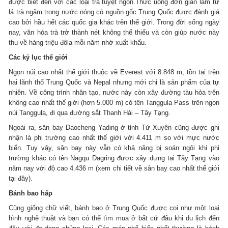
được biết đến với các loại trà tuyệt ngon.Thức uống đơn giản làm từ
lá trà ngâm trong nước nóng có nguồn gốc Trung Quốc được đánh giá
cao bởi hầu hết các quốc gia khác trên thế giới. Trong đời sống ngày
nay, văn hóa trà trở thành nét không thể thiếu và còn giúp nước này
thu về hàng triệu đôla mỗi năm nhờ xuất khẩu.
Các kỷ lục thế giới
Ngọn núi cao nhất thế giới thuộc về Everest với 8.848 m, tồn tại trên
hai lãnh thổ Trung Quốc và Nepal nhưng mới chỉ là sản phẩm của tự
nhiên. Về công trình nhân tạo, nước này còn xây đường tàu hỏa trên
không cao nhất thế giới (hơn 5.000 m) có tên Tanggula Pass trên ngọn
núi Tanggula, đi qua đường sắt Thanh Hải – Tây Tạng.
Ngoài ra, sân bay Daocheng Yading ở tỉnh Tứ Xuyên cũng được ghi
nhận là phi trường cao nhất thế giới với 4.411 m so với mực nước
biển. Tuy vậy, sân bay này vẫn có khả năng bị soán ngôi khi phi
trường khác có tên Nagqu Dagring được xây dựng tại Tây Tạng vào
năm nay với độ cao 4.436 m (xem chi tiết về sân bay cao nhất thế giới
tại đây).
Bánh bao hấp
Cũng giống chữ viết, bánh bao ở Trung Quốc được coi như một loại
hình nghệ thuật và bạn có thể tìm mua ở bất cứ đâu khi du lịch đến