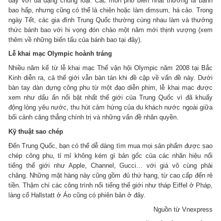
đây với đa dạng chủng loại. Các món phổ biến nhất thường là bánh
bao hấp, nhưng cũng có thể là chiên hoặc làm dimsum, há cảo. Trong
ngày Tết, các gia đình Trung Quốc thường cùng nhau làm và thưởng
thức bánh bao với hi vọng đón chào một năm mới thịnh vượng (xem
thêm về những biến tấu của bánh bao tại đây).
Lễ khai mạc Olympic hoành tráng
Nhiều năm kể từ lễ khai mạc Thế vận hội Olympic năm 2008 tại Bắc
Kinh diễn ra, cả thế giới vẫn bàn tán khi đề cập về vấn đề này. Dưới
bàn tay dàn dựng công phu từ một đạo diễn phim, lễ khai mạc được
xem như dấu ấn nổi bật nhất thế giới của Trung Quốc vì đã khuấy
động lòng yêu nước, thu hút cảm hứng của du khách nước ngoài giữa
bối cảnh căng thẳng chính trị và những vấn đề nhân quyền.
Kỹ thuật sao chép
Đến Trung Quốc, bạn có thể dễ dàng tìm mua mọi sản phẩm được sao
chép công phu, tỉ mỉ không kém gì bản gốc của các nhãn hiệu nổi
tiếng thế giới như Apple, Channel, Gucci… với giá vô cùng phải
chăng. Những mặt hàng này cũng gồm đủ thứ hạng, từ cao cấp đến rẻ
tiền. Thậm chí các công trình nổi tiếng thế giới như tháp Eiffel ở Pháp,
làng cổ Hallstatt ở Áo cũng có phiên bản ở đây.
Nguồn từ Vnexpress