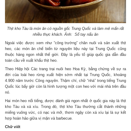
Thịt kho Tàu là món ăn có nguồn gốc Trung Quốc và làm mê mẩn rất
nhiều thực khách. Ảnh: Sổ tay nấu ăn
Ngoài việc được xem như “công trường” chăn nuôi và sản xuất thịt
heo, các món ăn chế biến từ nguyên liệu này tại Trung Quốc cũng
thuộc hàng ngon nhất thế giới. Đây là yếu tố giúp quốc gia dẫn đầu
toàn cầu về xuất khẩu thịt heo.
Theo Hiệp hội Các trang trại nuôi heo Hoa Kỳ, bằng chứng về sự ra
đời của loài heo rừng xuất hiện sớm nhất tại Trung Quốc, khoảng
4.900 năm trước Công nguyên. Thậm chí, chữ “nhà” trong tiếng Trung
Quốc lúc bấy giờ còn là hình tượng một con heo với mái nhà trên đầu
nó.
Hai món heo nổi tiếng, được đánh giá ngon nhất ở quốc gia này là thịt
kho Tàu và xá xíu. Trong đó, thịt kho Tàu thường cắt thành những
miếng vuông vức, có nạc và mỡ, thơm ngậy còn xá xíu lại là sự kết
hợp hoàn hảo giữa vị mặn và barbecue.
Chữ viết