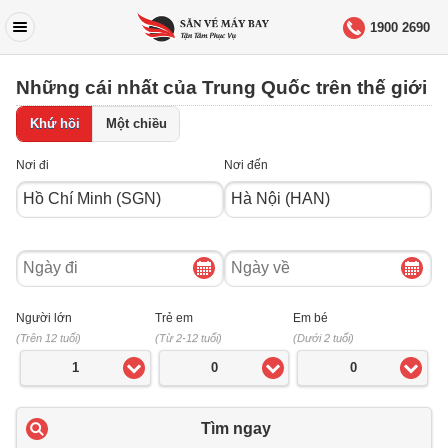
1900 2690
Những cái nhất của Trung Quốc trên thế giới
Khứ hồi
Một chiều
Nơi đi
Nơi đến
Ngày
Ngày
đi
về
Người lớn
Trẻ em
Em bé
(Trên 12 tuổi)
(Từ 2-12 tuổi)
(Dưới 2 tuổi)
1
0
0
Tìm ngay