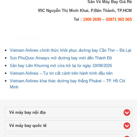
Săn Vé Máy Bay Giá Rẻ
95C Nguyễn Thị Minh Khai, P.Bến Thành, TP.HCM
Tel :
1900 2690
–
02871 065 065
Tin liên quan
Vietnam Airlines chính thức khôi phục đường bay Cần Thơ – Đà Lạt
Sun PhuQuoc Airways mở đường bay mới đến Thành Đô
Sân bay Liên Khương mở cửa trở lại từ ngày 19/08/2026
Vietnam Airlines – Tự tin cất cánh trên hành trình đầu tiên
Vietnam Airlines khai thác đường bay thẳng Phuket – TP. Hồ Chí
Minh
Vé máy bay nội địa
click to expand contents
Vé máy bay quốc tế
click to expand contents