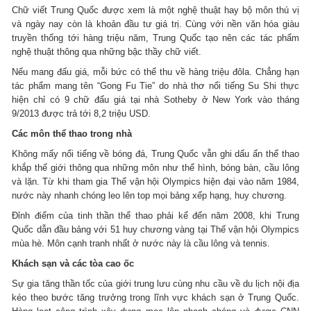
Chữ viết Trung Quốc được xem là một nghệ thuật hay bộ môn thú vị
và ngày nay còn là khoản đầu tư giá trị. Cùng với nền văn hóa giàu
truyền thống tới hàng triệu năm, Trung Quốc tạo nên các tác phẩm
nghệ thuật thông qua những bậc thầy chữ viết.
Nếu mang đấu giá, mỗi bức có thể thu về hàng triệu đôla. Chẳng hạn
tác phẩm mang tên “Gong Fu Tie” do nhà thơ nổi tiếng Su Shi thực
hiện chỉ có 9 chữ đấu giá tại nhà Sotheby ở New York vào tháng
9/2013 được trả tới 8,2 triệu USD.
Các môn thể thao trong nhà
Không mấy nổi tiếng về bóng đá, Trung Quốc vẫn ghi dấu ấn thể thao
khắp thế giới thông qua những môn như thể hình, bóng bàn, cầu lông
và lặn. Từ khi tham gia Thế vận hội Olympics hiện đại vào năm 1984,
nước này nhanh chóng leo lên top mọi bảng xếp hạng, huy chương.
Đỉnh điểm của tinh thần thể thao phải kể đến năm 2008, khi Trung
Quốc dẫn đầu bảng với 51 huy chương vàng tại Thế vận hội Olympics
mùa hè. Môn cạnh tranh nhất ở nước này là cầu lông và tennis.
Khách sạn và các tòa cao ốc
Sự gia tăng thần tốc của giới trung lưu cùng nhu cầu về du lịch nội địa
kéo theo bước tăng trưởng trong lĩnh vực khách sạn ở Trung Quốc.