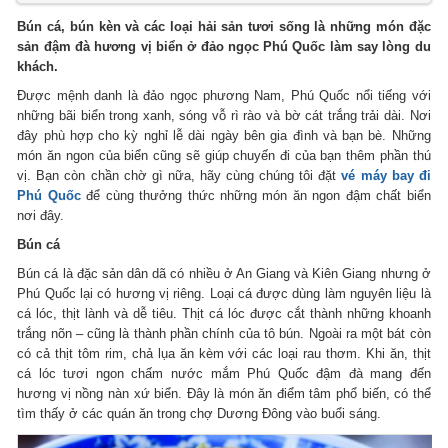
Bún cá, bún kèn và các loại hải sản tươi sống là những món đặc
sản đậm đà hương vị biển ở đảo ngọc Phú Quốc làm say lòng du
khách.
Được mệnh danh là đảo ngọc phương Nam, Phú Quốc nổi tiếng với
những bãi biển trong xanh, sóng vỗ rì rào và bờ cát trắng trải dài. Nơi
đây phù hợp cho kỳ nghỉ lễ dài ngày bên gia đình và bạn bè. Những
món ăn ngon của biển cũng sẽ giúp chuyến đi của bạn thêm phần thú
vị. Bạn còn chần chờ gì nữa, hãy cùng chúng tôi đặt
vé máy bay đi
Phú Quốc
để cùng thưởng thức những món ăn ngon đậm chất biển
nơi đây.
Bún cá
Bún cá là đặc sản dân dã có nhiều ở An Giang và Kiên Giang nhưng ở
Phú Quốc lại có hương vị riêng. Loại cá được dùng làm nguyên liệu là
cá lóc, thịt lành và dễ tiêu. Thịt cá lóc được cắt thành những khoanh
trắng nõn – cũng là thành phần chính của tô bún. Ngoài ra một bát còn
có cả thịt tôm rim, chả lụa ăn kèm với các loại rau thơm. Khi ăn, thịt
cá lóc tươi ngon chấm nước mắm Phú Quốc đậm đà mang đến
hương vị nồng nàn xứ biển. Đây là món ăn điểm tâm phổ biến, có thể
tìm thấy ở các quán ăn trong chợ Dương Đông vào buổi sáng.