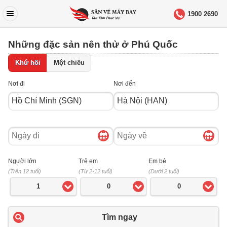
1900 2690
Những đặc sản nên thử ở Phú Quốc
Khứ hồi
Một chiều
Nơi đi
Nơi đến
Ngày
Ngày
đi
về
Người lớn
Trẻ em
Em bé
(Trên 12 tuổi)
(Từ 2-12 tuổi)
(Dưới 2 tuổi)
1
0
0
Tìm ngay