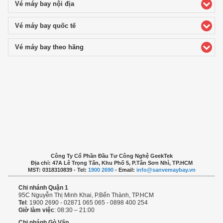
Vé máy bay nội địa
click to expand contents
Vé máy bay quốc tế
click to expand contents
Vé máy bay theo hãng
click to expand contents
Công Ty Cổ Phần Đầu Tư Công Nghệ GeekTek
Địa chỉ: 47A Lê Trọng Tấn, Khu Phố 5, P.Tân Sơn Nhì, TP.HCM
MST: 0318310839 - Tel:
1900 2690
- Email:
info@sanvemaybay.vn
Chi nhánh Quận 1
95C Nguyễn Thị Minh Khai, P.Bến Thành, TP.HCM
Tel
: 1900 2690 - 02871 065 065 - 0898 400 254
Giờ làm việc
: 08:30 – 21:00
Chi nhánh Gò Vấp