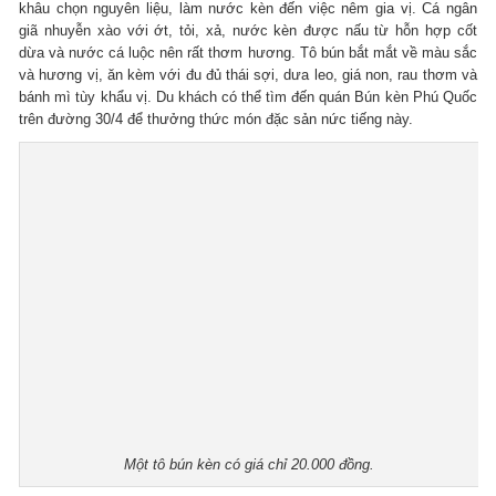
khâu chọn nguyên liệu, làm nước kèn đến việc nêm gia vị. Cá ngân
giã nhuyễn xào với ớt, tỏi, xả, nước kèn được nấu từ hỗn hợp cốt
dừa và nước cá luộc nên rất thơm hương. Tô bún bắt mắt về màu sắc
và hương vị, ăn kèm với đu đủ thái sợi, dưa leo, giá non, rau thơm và
bánh mì tùy khẩu vị. Du khách có thể tìm đến quán Bún kèn Phú Quốc
trên đường 30/4 để thưởng thức món đặc sản nức tiếng này.
Một tô bún kèn có giá chỉ 20.000 đồng.