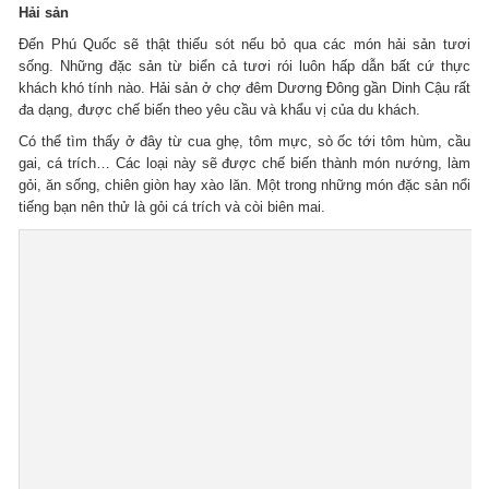
Hải sản
Đến Phú Quốc sẽ thật thiếu sót nếu bỏ qua các món hải sản tươi
sống. Những đặc sản từ biển cả tươi rói luôn hấp dẫn bất cứ thực
khách khó tính nào. Hải sản ở chợ đêm Dương Đông gần Dinh Cậu rất
đa dạng, được chế biến theo yêu cầu và khẩu vị của du khách.
Có thể tìm thấy ở đây từ cua ghẹ, tôm mực, sò ốc tới tôm hùm, cầu
gai, cá trích… Các loại này sẽ được chế biến thành món nướng, làm
gỏi, ăn sống, chiên giòn hay xào lăn. Một trong những món đặc sản nổi
tiếng bạn nên thử là gỏi cá trích và còi biên mai.