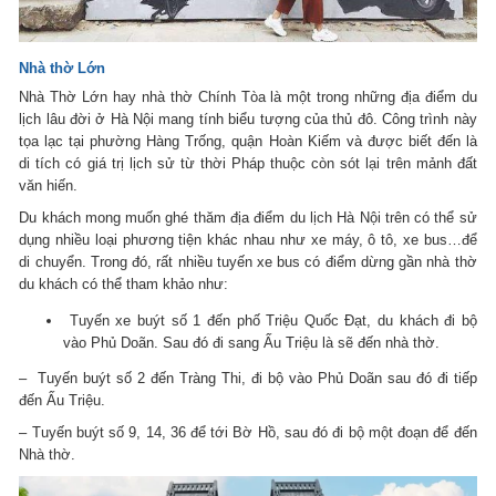
Nhà thờ Lớn
Nhà Thờ Lớn hay nhà thờ Chính Tòa là một trong những địa điểm du
lịch lâu đời ở Hà Nội mang tính biểu tượng của thủ đô. Công trình này
tọa lạc tại phường Hàng Trống, quận Hoàn Kiếm và được biết đến là
di tích có giá trị lịch sử từ thời Pháp thuộc còn sót lại trên mảnh đất
văn hiến.
Du khách mong muốn ghé thăm địa điểm du lịch Hà Nội trên có thể sử
dụng nhiều loại phương tiện khác nhau như xe máy, ô tô, xe bus…để
di chuyển. Trong đó, rất nhiều tuyến xe bus có điểm dừng gần nhà thờ
du khách có thể tham khảo như:
Tuyến xe buýt số 1 đến phố Triệu Quốc Đạt, du khách đi bộ
vào Phủ Doãn. Sau đó đi sang Ấu Triệu là sẽ đến nhà thờ.
– Tuyến buýt số 2 đến Tràng Thi, đi bộ vào Phủ Doãn sau đó đi tiếp
đến Ấu Triệu.
– Tuyến buýt số 9, 14, 36 để tới Bờ Hồ, sau đó đi bộ một đoạn để đến
Nhà thờ.