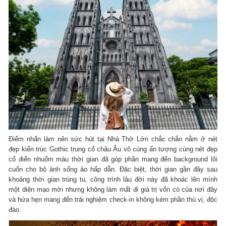
Điểm nhấn làm nên sức hút tại Nhà Thờ Lớn chắc chắn nằm ở nét
đẹp kiến trúc Gothic trung cổ châu Âu vô cùng ấn tượng cùng nét đẹp
cổ điển nhuốm màu thời gian đã góp phần mang đến background lôi
cuốn cho bộ ảnh sống ảo hấp dẫn. Đặc biệt, thời gian gần đây sau
khoảng thời gian trùng tu, công trình lâu đời này đã khoác lên mình
một diện mạo mới nhưng không làm mất đi giá trị vốn có của nơi đây
và hứa hẹn mang đến trải nghiệm check-in không kém phần thú vị, độc
đáo.