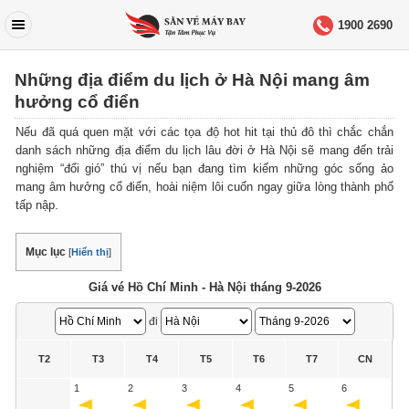
1900 2690
Những địa điểm du lịch ở Hà Nội mang âm
hưởng cổ điển
Nếu đã quá quen mặt với các tọa độ hot hit tại thủ đô thì chắc chắn
danh sách những địa điểm du lịch lâu đời ở Hà Nội sẽ mang đến trải
nghiệm “đổi gió” thú vị nếu bạn đang tìm kiếm những góc sống ảo
mang âm hưởng cổ điển, hoài niệm lôi cuốn ngay giữa lòng thành phố
tấp nập.
Mục lục
[
Hiển thị
]
Giá vé Hồ Chí Minh - Hà Nội tháng 9-2026
đi
T2
T3
T4
T5
T6
T7
CN
1
2
3
4
5
6