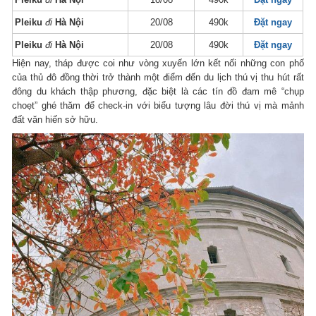
Pleiku
đi
Hà Nội
20/08
490k
Đặt ngay
Pleiku
đi
Hà Nội
20/08
490k
Đặt ngay
Hiện nay, tháp được coi như vòng xuyến lớn kết nối những con phố
của thủ đô đồng thời trở thành một điểm đến du lịch thú vị thu hút rất
đông du khách thập phương, đặc biệt là các tín đồ đam mê “chụp
choẹt” ghé thăm để check-in với biểu tượng lâu đời thú vị mà mảnh
đất văn hiến sở hữu.