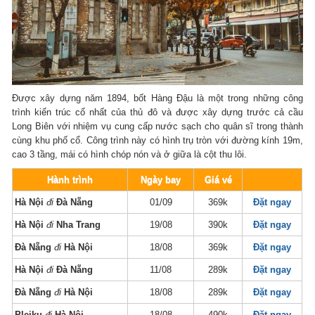
Được xây dựng năm 1894, bốt Hàng Đậu là một trong những công
trình kiến trúc cổ nhất của thủ đô và được xây dựng trước cả cầu
Long Biên với nhiệm vụ cung cấp nước sạch cho quân sĩ trong thành
cùng khu phố cổ. Công trình này có hình trụ tròn với đường kính 19m,
cao 3 tầng, mái có hình chóp nón và ở giữa là cột thu lôi.
Hành trình
Ngày bay
Giá vé
Hà Nội
đi
Đà Nẵng
01/09
369k
Đặt ngay
Hà Nội
đi
Nha Trang
19/08
390k
Đặt ngay
Đà Nẵng
đi
Hà Nội
18/08
369k
Đặt ngay
Hà Nội
đi
Đà Nẵng
11/08
289k
Đặt ngay
Đà Nẵng
đi
Hà Nội
18/08
289k
Đặt ngay
Pleiku
đi
Hà Nội
18/08
490k
Đặt ngay