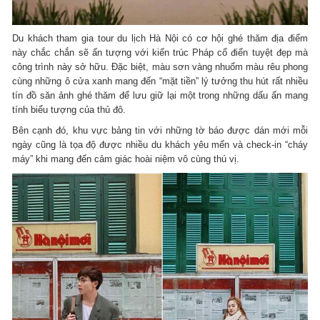
Du khách tham gia tour du lịch Hà Nội có cơ hội ghé thăm địa điểm
này chắc chắn sẽ ấn tượng với kiến trúc Pháp cổ điển tuyệt đẹp mà
công trình này sở hữu. Đặc biệt, màu sơn vàng nhuốm màu rêu phong
cùng những ô cửa xanh mang đến “mặt tiền” lý tưởng thu hút rất nhiều
tín đồ săn ảnh ghé thăm để lưu giữ lại một trong những dấu ấn mang
tính biểu tượng của thủ đô.
Bên cạnh đó, khu vực bảng tin với những tờ báo được dán mới mỗi
ngày cũng là tọa độ được nhiều du khách yêu mến và check-in “cháy
máy” khi mang đến cảm giác hoài niệm vô cùng thú vị.