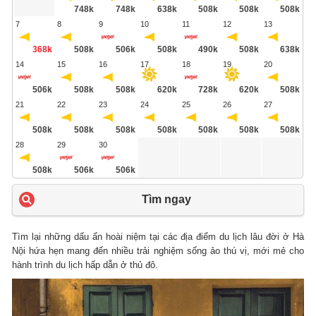
748k
748k
638k
508k
508k
508k
7
8
9
10
11
12
13
368k
508k
506k
508k
490k
508k
638k
14
15
16
17
18
19
20
506k
508k
508k
620k
728k
620k
508k
21
22
23
24
25
26
27
508k
508k
508k
508k
508k
508k
508k
28
29
30
508k
506k
506k
Tìm ngay
Tìm lại những dấu ấn hoài niệm tại các địa điểm du lịch lâu đời ở Hà
Nội hứa hẹn mang đến nhiều trải nghiệm sống ảo thú vị, mới mẻ cho
hành trình du lịch hấp dẫn ở thủ đô.