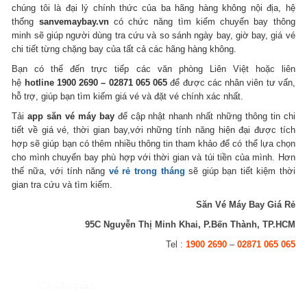
chúng tôi là đại lý chính thức của ba hãng hàng không nội địa, hệ
thống
sanvemaybay.vn
có chức năng tìm kiếm chuyến bay thông
minh sẽ giúp người dùng tra cứu và so sánh ngày bay, giờ bay, giá vé
chi tiết từng chặng bay của tất cả các hãng hàng không.
Bạn có thể đến trực tiếp các văn phòng Liên Việt hoặc liên
hệ
hotline
1900 2690 – 02871 065 065
để được các nhân viên tư vấn,
hỗ trợ, giúp bạn tìm kiếm giá vé và đặt vé chính xác nhất.
Tải
app săn vé máy bay
để cập nhật nhanh nhất những thông tin chi
tiết về giá vé, thời gian bay,với những tính năng hiện đại được tích
hợp sẽ giúp bạn có thêm nhiều thông tin tham khảo để có thể lựa chọn
cho mình chuyến bay phù hợp với thời gian và túi tiền của mình. Hơn
thế nữa, với tính năng
vé rẻ trong tháng
sẽ giúp bạn tiết kiệm thời
gian tra cứu và tìm kiếm.
Săn Vé Máy Bay Giá Rẻ
95C Nguyễn Thị Minh Khai, P.Bến Thành, TP.HCM
Tel :
1900 2690
–
02871 065 065
Tin liên quan