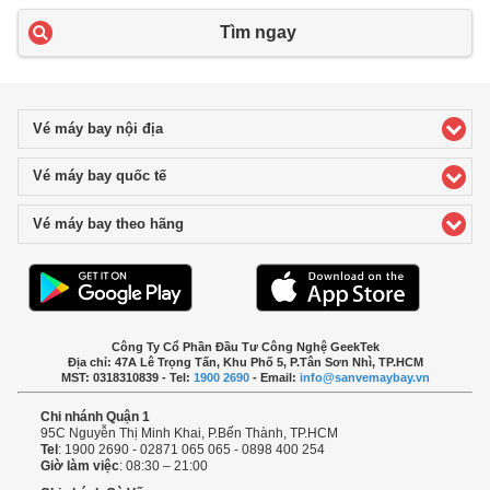
Tìm ngay
Vé máy bay nội địa
click to expand contents
Vé máy bay quốc tế
click to expand contents
Vé máy bay theo hãng
click to expand contents
Công Ty Cổ Phần Đầu Tư Công Nghệ GeekTek
Địa chỉ: 47A Lê Trọng Tấn, Khu Phố 5, P.Tân Sơn Nhì, TP.HCM
MST: 0318310839 - Tel:
1900 2690
- Email:
info@sanvemaybay.vn
Chi nhánh Quận 1
95C Nguyễn Thị Minh Khai, P.Bến Thành, TP.HCM
Tel
: 1900 2690 - 02871 065 065 - 0898 400 254
Giờ làm việc
: 08:30 – 21:00