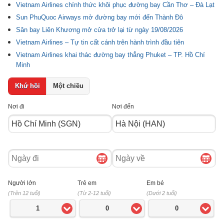
Vietnam Airlines chính thức khôi phục đường bay Cần Thơ – Đà Lạt
Sun PhuQuoc Airways mở đường bay mới đến Thành Đô
Sân bay Liên Khương mở cửa trở lại từ ngày 19/08/2026
Vietnam Airlines – Tự tin cất cánh trên hành trình đầu tiên
Vietnam Airlines khai thác đường bay thẳng Phuket – TP. Hồ Chí
Minh
Khứ hồi
Một chiều
Nơi đi
Nơi đến
Ngày
Ngày
đi
về
Người lớn
Trẻ em
Em bé
(Trên 12 tuổi)
(Từ 2-12 tuổi)
(Dưới 2 tuổi)
1
0
0