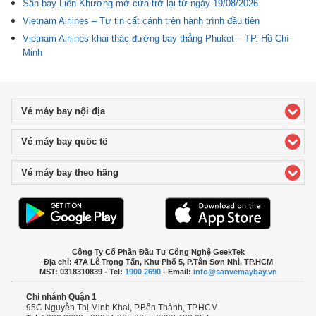
Sân bay Liên Khương mở cửa trở lại từ ngày 19/08/2026
Vietnam Airlines – Tự tin cất cánh trên hành trình đầu tiên
Vietnam Airlines khai thác đường bay thẳng Phuket – TP. Hồ Chí
Minh
Vé máy bay nội địa
click to expand contents
Vé máy bay quốc tế
click to expand contents
Vé máy bay theo hãng
click to expand contents
Công Ty Cổ Phần Đầu Tư Công Nghệ GeekTek
Địa chỉ: 47A Lê Trọng Tấn, Khu Phố 5, P.Tân Sơn Nhì, TP.HCM
MST: 0318310839 - Tel:
1900 2690
- Email:
info@sanvemaybay.vn
Chi nhánh Quận 1
95C Nguyễn Thị Minh Khai, P.Bến Thành, TP.HCM