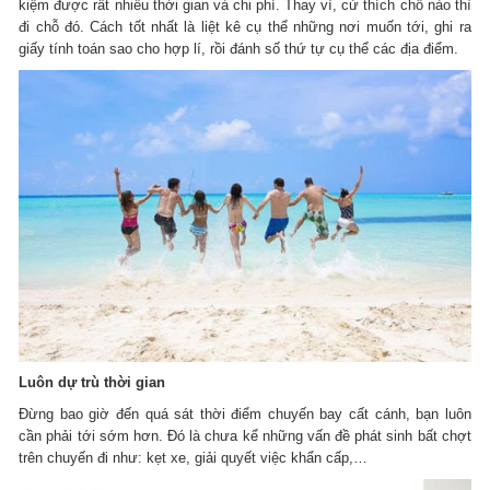
kiệm được rất nhiều thời gian và chi phí. Thay vì, cứ thích chỗ nào thì
đi chỗ đó. Cách tốt nhất là liệt kê cụ thể những nơi muốn tới, ghi ra
giấy tính toán sao cho hợp lí, rồi đánh số thứ tự cụ thể các địa điểm.
Luôn dự trù thời gian
Đừng bao giờ đến quá sát thời điểm chuyến bay cất cánh, bạn luôn
cần phải tới sớm hơn. Đó là chưa kể những vấn đề phát sinh bất chợt
trên chuyến đi như: kẹt xe, giải quyết việc khẩn cấp,…