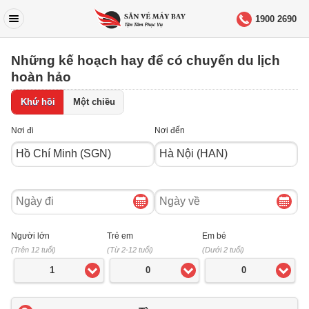
1900 2690
Những kế hoạch hay để có chuyến du lịch
hoàn hảo
Khứ hồi
Một chiều
Nơi đi
Nơi đến
Ngày
Ngày
đi
về
Người lớn
Trẻ em
Em bé
(Trên 12 tuổi)
(Từ 2-12 tuổi)
(Dưới 2 tuổi)
1
0
0