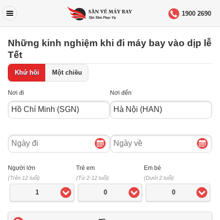
1900 2690
Những kinh nghiệm khi đi máy bay vào dịp lễ
Tết
Khứ hồi
Một chiều
Nơi đi
Nơi đến
Ngày
Ngày
đi
về
Người lớn
Trẻ em
Em bé
(Trên 12 tuổi)
(Từ 2-12 tuổi)
(Dưới 2 tuổi)
1
0
0