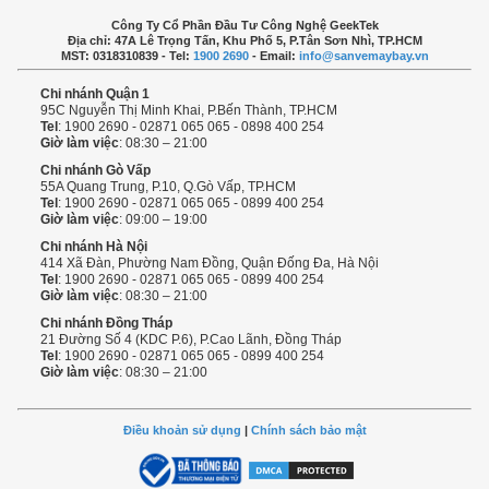
Công Ty Cổ Phần Đầu Tư Công Nghệ GeekTek
Địa chỉ: 47A Lê Trọng Tấn, Khu Phố 5, P.Tân Sơn Nhì, TP.HCM
MST: 0318310839 - Tel:
1900 2690
- Email:
info@sanvemaybay.vn
Chi nhánh Quận 1
95C Nguyễn Thị Minh Khai, P.Bến Thành, TP.HCM
Tel
: 1900 2690 - 02871 065 065 - 0898 400 254
Giờ làm việc
: 08:30 – 21:00
Chi nhánh Gò Vấp
55A Quang Trung, P.10, Q.Gò Vấp, TP.HCM
Tel
: 1900 2690 - 02871 065 065 - 0899 400 254
Giờ làm việc
: 09:00 – 19:00
Chi nhánh Hà Nội
414 Xã Đàn, Phường Nam Đồng, Quận Đống Đa, Hà Nội
Tel
: 1900 2690 - 02871 065 065 - 0899 400 254
Giờ làm việc
: 08:30 – 21:00
Chi nhánh Đồng Tháp
21 Đường Số 4 (KDC P.6), P.Cao Lãnh, Đồng Tháp
Tel
: 1900 2690 - 02871 065 065 - 0899 400 254
Giờ làm việc
: 08:30 – 21:00
Điều khoản sử dụng
|
Chính sách bảo mật