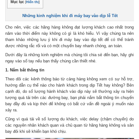
Mục lục
[
Hiển thị
]
Những kinh nghiệm khi đi máy bay vào dịp lễ Tết
Cho nên, việc các hãng hàng không đạt lượng khách cao nhất trong
năm vào thời điểm này không có gì là khó hiểu. Vì vậy chúng ta nên
tham khảo những lưu ý khi đi máy bay vào dịp tết để có thể tránh
được những rắc rối và có một chuyến bay nhanh chóng, an toàn.
Dưới đây là những kinh nghiệm mà chúng tôi chia sẻ đến bạn, hãy ghi
ngay vào sổ tay nếu bạn thấy chúng cần thiết nhé.
1. Nắm bắt thông tin
Theo dõi các kênh thông báo từ cảng hàng không xem có sự hỗ trợ,
hướng dẫn cụ thể nào cho hành khách trong dịp Tết hay không? Bên
cạnh đó, do số lượng hành khách vào dịp này sẽ thường xảy ra hiện
tượng quá tải trên các đường bay, bạn phải nắm bắt thông tin chuyến
bay đầy đủ và kịp thời để không có bất cứ vấn đề ngoài ý muốn nào
xảy ra.
Cũng vì quá tải về số lượng du khách, việc delay (chậm chuyến) do
các nguyên nhân khách quan và chủ quan từ hãng hàng không và sân
bay đôi khi sẽ khiến bạn khó chịu.