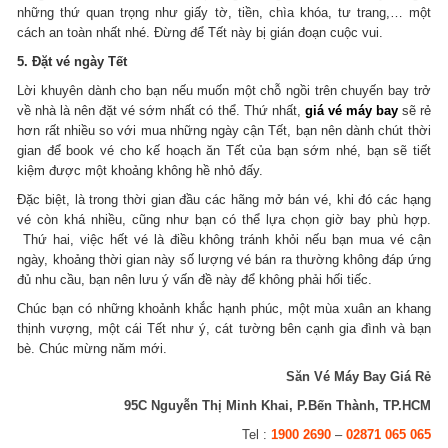
những thứ quan trọng như giấy tờ, tiền, chìa khóa, tư trang,… một
cách an toàn nhất nhé. Đừng để Tết này bị gián đoạn cuộc vui.
5. Đặt vé ngày Tết
Lời khuyên dành cho bạn nếu muốn một chỗ ngồi trên chuyến bay trở
về nhà là nên đặt vé sớm nhất có thể. Thứ nhất,
giá vé máy bay
sẽ rẻ
hơn rất nhiều so với mua những ngày cận Tết, bạn nên dành chút thời
gian để book vé cho kế hoạch ăn Tết của bạn sớm nhé, bạn sẽ tiết
kiệm được một khoảng không hề nhỏ đấy.
Đặc biệt, là trong thời gian đầu các hãng mở bán vé, khi đó các hạng
vé còn khá nhiều, cũng như bạn có thể lựa chọn giờ bay phù hợp.
Thứ hai, việc hết vé là điều không tránh khỏi nếu bạn mua vé cận
ngày, khoảng thời gian này số lượng vé bán ra thường không đáp ứng
đủ nhu cầu, bạn nên lưu ý vấn đề này để không phải hối tiếc.
Chúc bạn có những khoảnh khắc hạnh phúc, một mùa xuân an khang
thịnh vượng, một cái Tết như ý, cát tường bên cạnh gia đình và bạn
bè. Chúc mừng năm mới.
Săn Vé Máy Bay Giá Rẻ
95C Nguyễn Thị Minh Khai, P.Bến Thành, TP.HCM
Tel :
1900 2690
–
02871 065 065