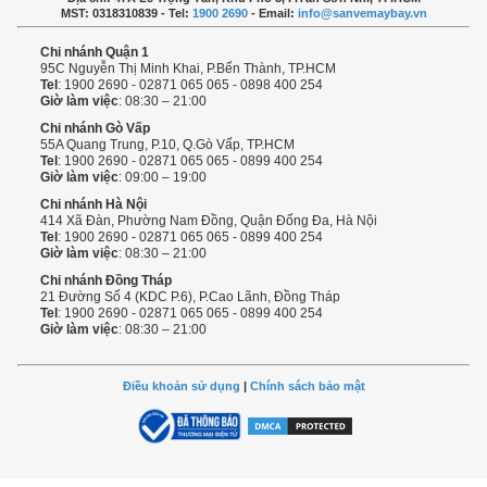
MST: 0318310839 - Tel:
1900 2690
- Email:
info@sanvemaybay.vn
Chi nhánh Quận 1
95C Nguyễn Thị Minh Khai, P.Bến Thành, TP.HCM
Tel
: 1900 2690 - 02871 065 065 - 0898 400 254
Giờ làm việc
: 08:30 – 21:00
Chi nhánh Gò Vấp
55A Quang Trung, P.10, Q.Gò Vấp, TP.HCM
Tel
: 1900 2690 - 02871 065 065 - 0899 400 254
Giờ làm việc
: 09:00 – 19:00
Chi nhánh Hà Nội
414 Xã Đàn, Phường Nam Đồng, Quận Đống Đa, Hà Nội
Tel
: 1900 2690 - 02871 065 065 - 0899 400 254
Giờ làm việc
: 08:30 – 21:00
Chi nhánh Đồng Tháp
21 Đường Số 4 (KDC P.6), P.Cao Lãnh, Đồng Tháp
Tel
: 1900 2690 - 02871 065 065 - 0899 400 254
Giờ làm việc
: 08:30 – 21:00
Điều khoản sử dụng
|
Chính sách bảo mật