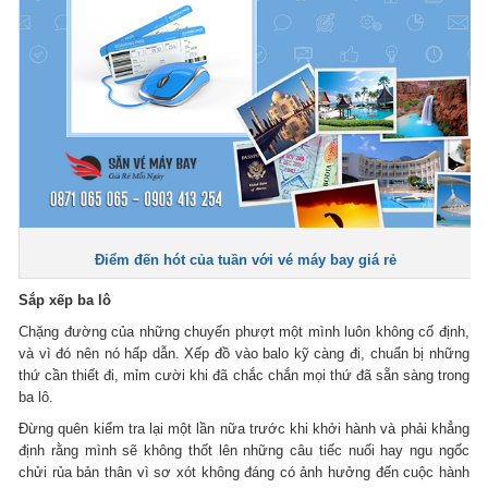
Điểm đến hót của tuần với vé máy bay giá rẻ
Sắp xếp ba lô
Chặng đường của những chuyến phượt một mình luôn không cố định,
và vì đó nên nó hấp dẫn. Xếp đồ vào balo kỹ càng đi, chuẩn bị những
thứ cần thiết đi, mỉm cười khi đã chắc chắn mọi thứ đã sẵn sàng trong
ba lô.
Đừng quên kiểm tra lại một lần nữa trước khi khởi hành và phải khẳng
định rằng mình sẽ không thốt lên những câu tiếc nuối hay ngu ngốc
chửi rủa bản thân vì sơ xót không đáng có ảnh hưởng đến cuộc hành