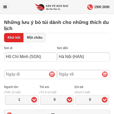
1900 2690
Những lưu ý bỏ túi dành cho những thích du
lịch
Khứ hồi
Một chiều
Nơi đi
Nơi đến
Ngày
Ngày
đi
về
Người lớn
Trẻ em
Em bé
(Trên 12 tuổi)
(Từ 2-12 tuổi)
(Dưới 2 tuổi)
1
0
0