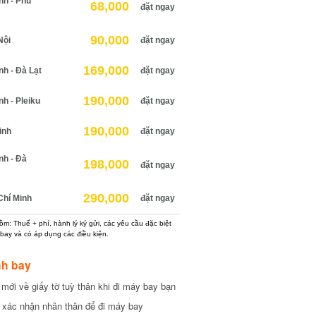
h - Phú
68,000
đặt ngay
90,000
ội
đặt ngay
169,000
 - Đà Lạt
đặt ngay
190,000
 - Pleiku
đặt ngay
190,000
nh
đặt ngay
h - Đà
198,000
đặt ngay
290,000
hí Minh
đặt ngay
: Thuế + phí, hành lý ký gửi, các yêu cầu đặc biệt
ay và có áp dụng các điều kiện.
h bay
ới về giấy tờ tuỳ thân khi đi máy bay bạn
xác nhận nhân thân để đi máy bay