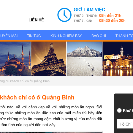
GIỜ LÀM VIỆC
08h đến 21h
THỨ 2 - THỨ 6:
LIÊN HỆ
08h30 đến 20h
THỨ 7 - CN:
UYẾN MÃI
TIN TỨC
KINH NGHIỆM BAY
BÁO CHÍ
THANH T
òng du khách chỉ có ở Quảng Bình
khách chỉ có ở Quảng Bình
hôi nào, về với cảnh đẹp về với những món ăn ngon. Đối
Khứ h
g thức những món ăn đặc san của mỗi miền thì hãy đến
hức những món ăn mang đậm chất hương vị của mảnh đất
Hồ Chí 
âm tình của người dân nơi đây.