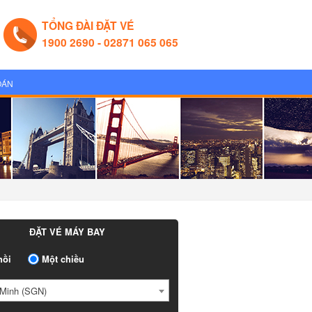
TỔNG ĐÀI ĐẶT VÉ
1900 2690 - 02871 065 065
OÁN
ĐẶT VÉ MÁY BAY
ồi
Một chiều
Minh (SGN)