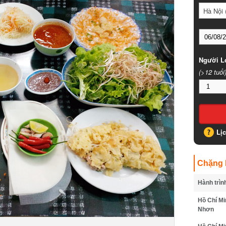
Hà Nội (
Người Lớ
(>12 tuổi)
Lịc
Chặng B
Hành trình
Hồ Chí Min
Nhơn