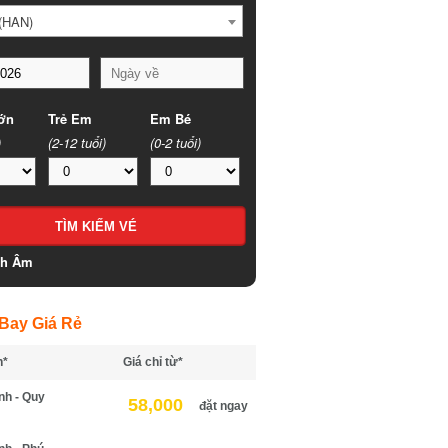
HAN)
n
Trẻ Em
Em Bé
(2-12 tuổi)
(0-2 tuổi)
h Âm
ay Giá Rẻ
*
Giá chỉ từ*
h - Quy
58,000
đặt ngay