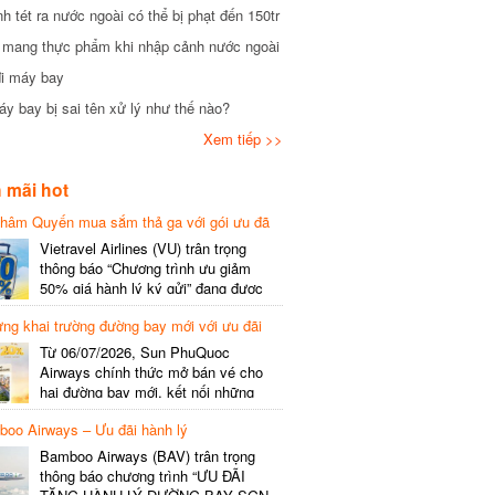
tét ra nước ngoài có thể bị phạt đến 150tr
mang thực phẩm khi nhập cảnh nước ngoài
i máy bay
 bay bị sai tên xử lý như thế nào?
Xem tiếp >>
mãi hot
hâm Quyến mua sắm thả ga với gói ưu đã
phí gói cước
Vietravel Airlines (VU) trân trọng
thông báo “Chương trình ưu giảm
50% giá hành lý ký gửi” đang được
triển khai cho đường bay quốc tế mới
g khai trường đường bay mới với ưu đãi
kết nối từ TP. Hồ Chí Minh
(SGN) đi Thâm Quyến – Trung Quốc
Từ 06/07/2026, Sun PhuQuoc
(SZX), chi tiết như sau: LỊCH BAY
Airways chính thức mở bán vé cho
CHI TIẾT Đường bay SHCB Giờ khởi
hai đường bay mới, kết nối những
hành Giờ đến Tần suất…
điểm đến giàu trải nghiệm, giúp hành
o Airways – Ưu đãi hành lý
khách khám phá vẻ đẹp thiên nhiên
và văn hóa của miền Trung Việt Nam.
Bamboo Airways (BAV) trân trọng
Thông tin đường bay mới Đường bay
thông báo chương trình “ƯU ĐÃI
SHCB Giờ bay Tần suất Thời gian