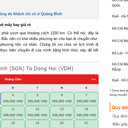
Hồ Chí Min
Quốc
ng du khách chỉ có ở Quảng Bình
Huế - Hà N
é máy bay giá rẻ
Hồ Chí Minh
ải vượt qua khoảng cách 1150 km. Có thể nói, đây là
 Bắc nên có khá nhiều phương án cho bạn di chuyển như:
Hồ Chí Minh
ương tiện cá nhân. Chúng tôi xin chia sẻ lịch trình di
ực hiện chuyến đi của mình bằng hình thức này để tiết
Đà Lạt - Vi
Hồ Chí Min
Nẵng
Huế - Hồ C
* Chưa bao gồm
trong chuyến b
Quy dịn
Quy định m
cần biết
Mẫu giấy 