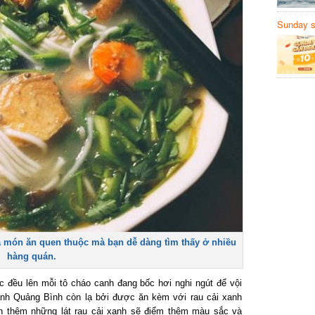
Sunday să
Sanvemay
 món ăn quen thuộc mà bạn dễ dàng tìm thấy ở nhiều
hàng quán.
đều lên mỗi tô cháo canh đang bốc hơi nghi ngút để vội
h Quảng Bình còn lạ bởi được ăn kèm với rau cải xanh
n thêm những lát rau cải xanh sẽ điểm thêm màu sắc và