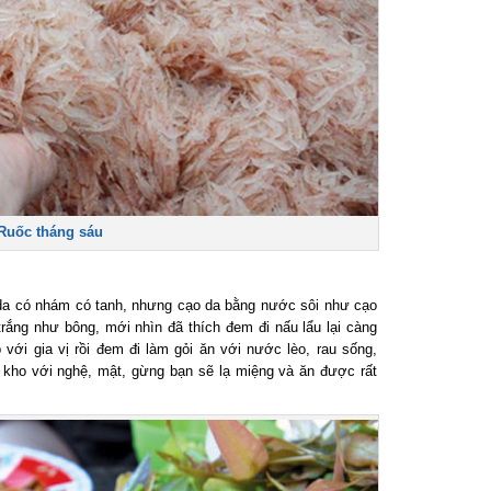
uốc tháng sáu
 da có nhám có tanh, nhưng cạo da bằng nước sôi như cạo
trắng như bông, mới nhìn đã thích đem đi nấu lẩu lại càng
ới gia vị rồi đem đi làm gỏi ăn với nước lèo, rau sống,
ho với nghệ, mật, gừng bạn sẽ lạ miệng và ăn được rất