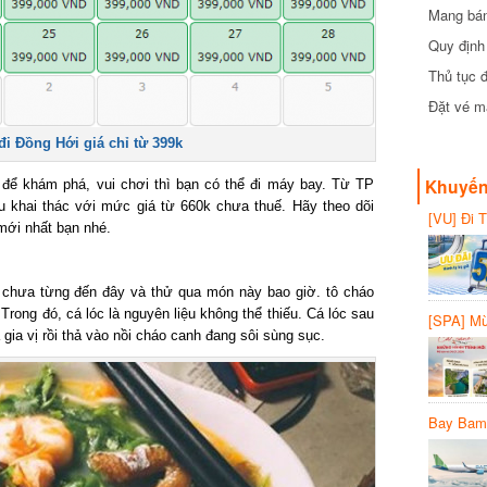
Mang bánh 
đồng
Quy định 
Thủ tục đ
Đặt vé máy
 Đồng Hới giá chỉ từ 399k
Khuyến 
ể khám phá, vui chơi thì bạn có thể đi máy bay. Từ TP
khai thác với mức giá từ 660k chưa thuế. Hãy theo dõi
[VU] Đi T
ới nhất bạn nhé.
giảm 50% 
chưa từng đến đây và thử qua món này bao giờ. tô cháo
ong đó, cá lóc là nguyên liệu không thể thiếu. Cá lóc sau
[SPA] Mừn
ia vị rồi thả vào nồi cháo canh đang sôi sùng sục.
20%
Bay Bambo