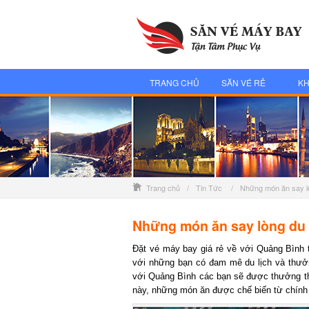
TRANG CHỦ
SĂN VÉ RẺ
KH
Trang chủ
/
Tin Tức
/
Những món ăn say l
Những món ăn say lòng du 
Đặt vé máy bay
giá rẻ về với Quảng Bình t
với những bạn có đam mê du lịch và thưởn
với Quảng Bình các bạn sẽ được thưởng t
này, những món ăn được chế biến từ chính t