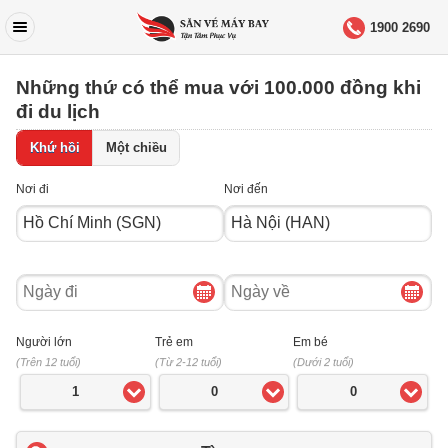
1900 2690
Những thứ có thể mua với 100.000 đồng khi
đi du lịch
Khứ hồi
Một chiều
Nơi đi
Nơi đến
Ngày
Ngày
đi
về
Người lớn
Trẻ em
Em bé
(Trên 12 tuổi)
(Từ 2-12 tuổi)
(Dưới 2 tuổi)
1
0
0