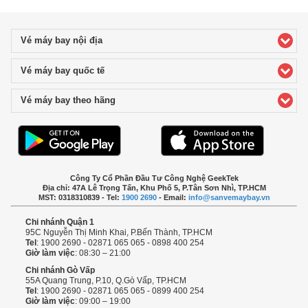
Vé máy bay nội địa
click to expand contents
Vé máy bay quốc tế
click to expand contents
Vé máy bay theo hãng
click to expand contents
Công Ty Cổ Phần Đầu Tư Công Nghệ GeekTek
Địa chỉ: 47A Lê Trọng Tấn, Khu Phố 5, P.Tân Sơn Nhì, TP.HCM
MST: 0318310839 - Tel:
1900 2690
- Email:
info@sanvemaybay.vn
Chi nhánh Quận 1
95C Nguyễn Thị Minh Khai, P.Bến Thành, TP.HCM
Tel
: 1900 2690 - 02871 065 065 - 0898 400 254
Giờ làm việc
: 08:30 – 21:00
Chi nhánh Gò Vấp
55A Quang Trung, P.10, Q.Gò Vấp, TP.HCM
Tel
: 1900 2690 - 02871 065 065 - 0899 400 254
Giờ làm việc
: 09:00 – 19:00