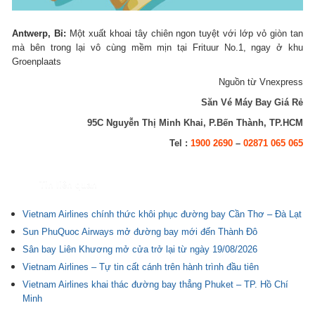
Antwerp, Bỉ:
Một xuất khoai tây chiên ngon tuyệt với lớp vỏ giòn tan
mà bên trong lại vô cùng mềm mịn tại Frituur No.1, ngay ở khu
Groenplaats
Nguồn từ Vnexpress
Săn Vé Máy Bay Giá Rẻ
95C Nguyễn Thị Minh Khai, P.Bến Thành, TP.HCM
Tel :
1900 2690
–
02871 065 065
Tin liên quan
Vietnam Airlines chính thức khôi phục đường bay Cần Thơ – Đà Lạt
Sun PhuQuoc Airways mở đường bay mới đến Thành Đô
Sân bay Liên Khương mở cửa trở lại từ ngày 19/08/2026
Vietnam Airlines – Tự tin cất cánh trên hành trình đầu tiên
Vietnam Airlines khai thác đường bay thẳng Phuket – TP. Hồ Chí
Minh