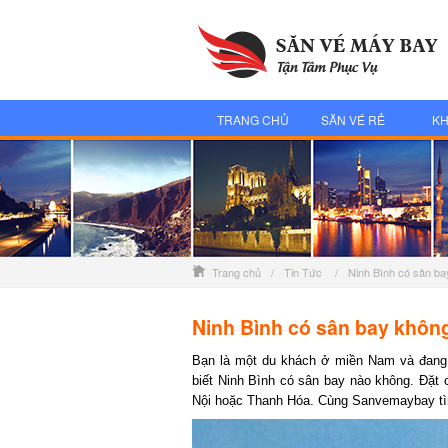
TRANG CHỦ
SĂN VÉ RẺ
KH
Trang chủ
/
Tin Tức
/
Ninh Bình có sân b
Ninh Bình có sân bay không
Bạn là một du khách ở miền Nam và đang m
biết Ninh Bình có sân bay nào không. Đặt 
Nội hoặc Thanh Hóa. Cùng Sanvemaybay tìm 