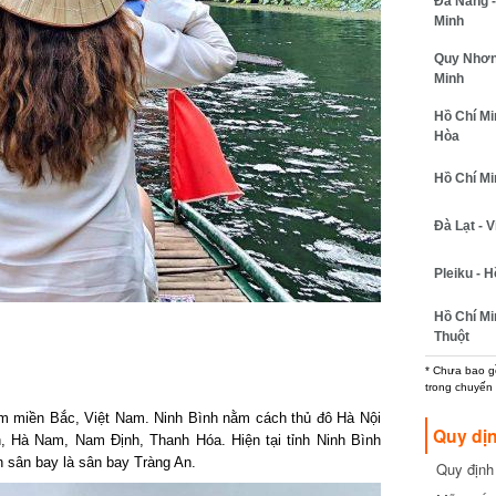
Đà Nẵng - 
Minh
Quy Nhơn -
Minh
Hồ Chí Minh
Hòa
Hồ Chí Minh
Đà Lạt - Vi
Pleiku - Hồ
Hồ Chí Min
Thuột
* Chưa bao gồm
trong chuyến b
 miền Bắc, Việt Nam. Ninh Bình nằm cách thủ đô Hà Nội
Quy dịn
 Hà Nam, Nam Định, Thanh Hóa. Hiện tại tỉnh Ninh Bình
sân bay là sân bay Tràng An.
Quy định m
cần biết