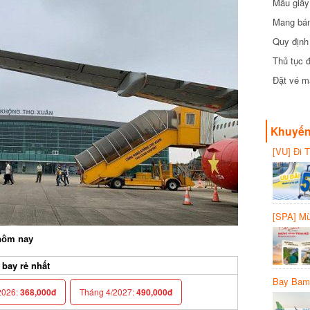
Mẫu giấy 
Mang bánh 
đồng
Quy định 
Thủ tục đ
Đặt vé máy
Khuyến 
[VU] Đi T
giảm 50% 
[SPA] Mừn
20%
ôm nay
ay rẻ nhất
Bay Bambo
026:
368,000đ
Tháng 4/2027:
490,000đ