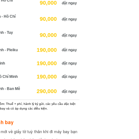
Hồ Chí
90,000
đặt ngay
 Hồ Chí
90,000
đặt ngay
 - Tuy
90,000
đặt ngay
190,000
 - Pleiku
đặt ngay
190,000
nh
đặt ngay
190,000
 Chí Minh
đặt ngay
h - Ban Mê
290,000
đặt ngay
: Thuế + phí, hành lý ký gửi, các yêu cầu đặc biệt
ay và có áp dụng các điều kiện.
h bay
ới về giấy tờ tuỳ thân khi đi máy bay bạn