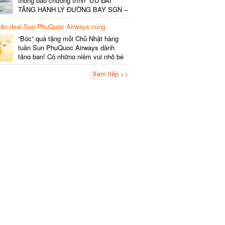
thông báo chương trình “ƯU ĐÃI
SHCB Giờ bay Tần suất Thời gian
TẶNG HÀNH LÝ ĐƯỜNG BAY SGN –
khai…
HAN v.v”, thông tin cụ thể như sau
n deal Sun PhuQuoc Airways cùng
Nội dung Ưu đãi miễn phí gói 20kg
bay.vn
hành lý ký gửi đối với mỗi
“Bóc” quà tặng mỗi Chủ Nhật hàng
khách/chặng. Đối với vé lẻ – Áp
tuần Sun PhuQuoc Airways dành
dụng: Vé xuất/đổi từ 09/6 –
tặng bạn! Có những niềm vui nhỏ bé
×
30/6/2026….
nhưng đầy háo hức: sáng Chủ Nhật,
Xem tiếp >>
bên ly cà phê, bạn lên kế hoạch cho
chuyến du ngoạn bên gia đình, bè
bạn hay những người thân yêu. Tin
vui cho “khách iu” mê đi Hàn,…