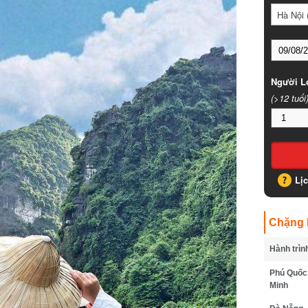
Hà Nội (
Người Lớ
(>12 tuổi)
Lịc
Chặng B
Hành trình
Phú Quốc -
Minh