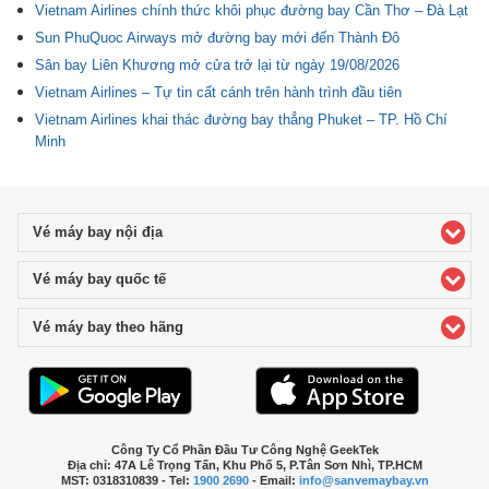
Vietnam Airlines chính thức khôi phục đường bay Cần Thơ – Đà Lạt
Sun PhuQuoc Airways mở đường bay mới đến Thành Đô
Sân bay Liên Khương mở cửa trở lại từ ngày 19/08/2026
Vietnam Airlines – Tự tin cất cánh trên hành trình đầu tiên
Vietnam Airlines khai thác đường bay thẳng Phuket – TP. Hồ Chí
Minh
Vé máy bay nội địa
click to expand contents
Vé máy bay quốc tế
click to expand contents
Vé máy bay theo hãng
click to expand contents
Công Ty Cổ Phần Đầu Tư Công Nghệ GeekTek
Địa chỉ: 47A Lê Trọng Tấn, Khu Phố 5, P.Tân Sơn Nhì, TP.HCM
MST: 0318310839 - Tel:
1900 2690
- Email:
info@sanvemaybay.vn