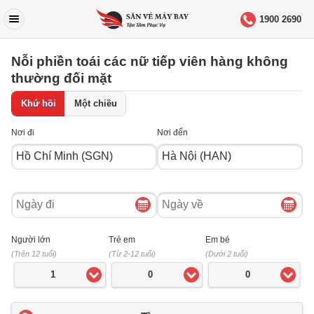
1900 2690
Nỗi phiền toái các nữ tiếp viên hàng không
thường đối mặt
Khứ hồi
Một chiều
Nơi đi
Nơi đến
Ngày
Ngày
đi
về
Người lớn
Trẻ em
Em bé
(Trên 12 tuổi)
(Từ 2-12 tuổi)
(Dưới 2 tuổi)
1
0
0