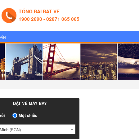
TỔNG ĐÀI ĐẶT VÉ
1900 2690 - 02871 065 065
OÁN
ĐẶT VÉ MÁY BAY
ồi
Một chiều
Minh (SGN)