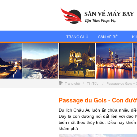
TRANG CHỦ
SĂN VÉ RẺ
KH
Trang chủ
/
Tin Tức
/
Passage du Gois – 
Passage du Gois - Con đườn
Du lịch Châu Âu luôn ẩn chứa nhiều điều
Đây là con đường nối đất liền với đảo N
biến mất theo thủy triều. Điều này khiến
khám phá.