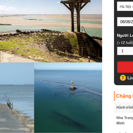
Hà Nội (
Người Lớ
(>12 tuổi)
Lịc
Chặng B
Hành trình
Nha Trang 
Minh