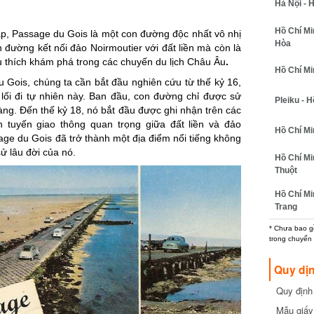
Hà Nội - H
Hồ Chí Minh
 Passage du Gois là một con đường độc nhất vô nhị
Hòa
 đường kết nối đảo Noirmoutier với đất liền mà còn là
thích khám phá trong các chuyến du lịch Châu Âu
.
Hồ Chí Minh
Gois, chúng ta cần bắt đầu nghiên cứu từ thế kỷ 16,
ối đi tự nhiên này. Ban đầu, con đường chỉ được sử
Pleiku - Hồ
g. Đến thế kỷ 18, nó bắt đầu được ghi nhận trên các
 tuyến giao thông quan trọng giữa đất liền và đảo
Hồ Chí Min
age du Gois đã trở thành một địa điểm nổi tiếng không
ử lâu đời của nó.
Hồ Chí Min
Thuột
Hồ Chí Min
Trang
* Chưa bao gồm
trong chuyến b
Quy dịn
Quy định m
cần biết
Mẫu giấy 