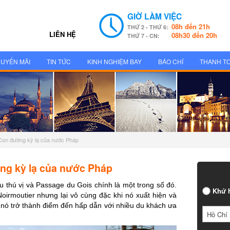
GIỜ LÀM VIỆC
08h đến 21h
THỨ 2 - THỨ 6:
LIÊN HỆ
08h30 đến 20h
THỨ 7 - CN:
UYẾN MÃI
TIN TỨC
KINH NGHIỆM BAY
BÁO CHÍ
THANH T
Con đường kỳ lạ của nước Pháp
g kỳ lạ của nước Pháp
 thú vị và Passage du Gois chính là một trong số đó.
Khứ h
oirmoutier nhưng lại vô cùng đặc khi nó xuất hiện và
 nó trở thành điểm đến hấp dẫn với nhiều du khách ưa
Hồ Chí 