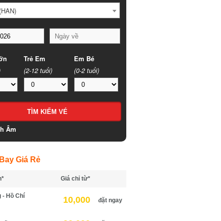
HAN)
n
Trẻ Em
Em Bé
(2-12 tuổi)
(0-2 tuổi)
h Âm
ay Giá Rẻ
*
Giá chỉ từ*
- Hồ Chí
10,000
đặt ngay