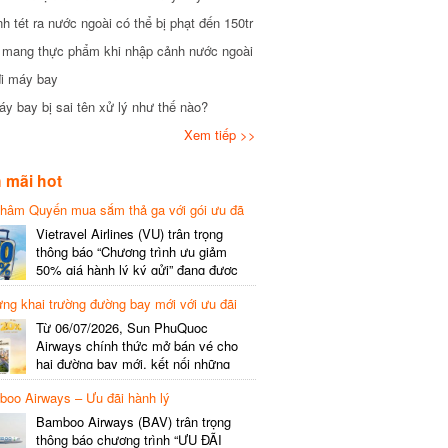
tét ra nước ngoài có thể bị phạt đến 150tr
mang thực phẩm khi nhập cảnh nước ngoài
i máy bay
 bay bị sai tên xử lý như thế nào?
Xem tiếp >>
mãi hot
hâm Quyến mua sắm thả ga với gói ưu đã
phí gói cước
Vietravel Airlines (VU) trân trọng
thông báo “Chương trình ưu giảm
50% giá hành lý ký gửi” đang được
triển khai cho đường bay quốc tế mới
g khai trường đường bay mới với ưu đãi
kết nối từ TP. Hồ Chí Minh
(SGN) đi Thâm Quyến – Trung Quốc
Từ 06/07/2026, Sun PhuQuoc
(SZX), chi tiết như sau: LỊCH BAY
Airways chính thức mở bán vé cho
CHI TIẾT Đường bay SHCB Giờ khởi
hai đường bay mới, kết nối những
hành Giờ đến Tần suất…
điểm đến giàu trải nghiệm, giúp hành
o Airways – Ưu đãi hành lý
khách khám phá vẻ đẹp thiên nhiên
và văn hóa của miền Trung Việt Nam.
Bamboo Airways (BAV) trân trọng
Thông tin đường bay mới Đường bay
thông báo chương trình “ƯU ĐÃI