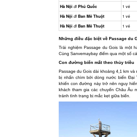
Hà Nội
đi
Phú Quốc
1 vé
Hà Nội
đi
Ban Mê Thuột
1 vé
Hà Nội
đi
Ban Mê Thuột
1 vé
Những điều đặc biệt về Passage du G
Trải nghiệm Passage du Gois là một hàn
Cùng Sanvemaybay điểm qua một số các y
Con đường biến mất theo thủy triều
Passage du Gois dài khoảng 4,1 km và mỗi
bị nhấn chìm bởi dòng nước biển Đại 
khiến con đường này trở nên nguy hiểm n
khách tham gia các chuyến Châu Âu muố
tránh tình trạng bị mắc kẹt giữa biển.