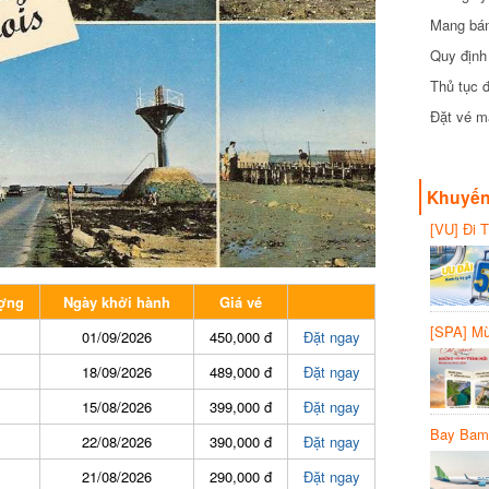
Mang bánh 
đồng
Quy định 
Thủ tục đ
Đặt vé máy
Khuyến 
[VU] Đi T
giảm 50% 
ng
Ngày khởi hành
Giá vé
[SPA] Mừn
01/09/2026
450,000 đ
Đặt ngay
20%
18/09/2026
489,000 đ
Đặt ngay
15/08/2026
399,000 đ
Đặt ngay
Bay Bambo
22/08/2026
390,000 đ
Đặt ngay
21/08/2026
290,000 đ
Đặt ngay