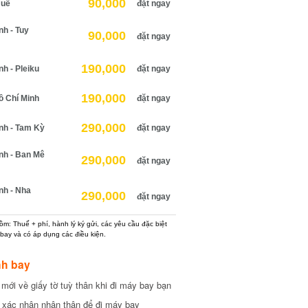
90,000
uế
đặt ngay
 - Tuy
90,000
đặt ngay
190,000
 - Pleiku
đặt ngay
190,000
 Chí Minh
đặt ngay
290,000
h - Tam Kỳ
đặt ngay
h - Ban Mê
290,000
đặt ngay
h - Nha
290,000
đặt ngay
: Thuế + phí, hành lý ký gửi, các yêu cầu đặc biệt
ay và có áp dụng các điều kiện.
h bay
ới về giấy tờ tuỳ thân khi đi máy bay bạn
xác nhận nhân thân để đi máy bay