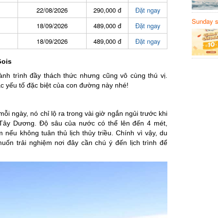
22/08/2026
290,000 đ
Đặt ngay
Sunday să
18/09/2026
489,000 đ
Đặt ngay
Sanvemay
18/09/2026
489,000 đ
Đặt ngay
ois
h trình đầy thách thức nhưng cũng vô cùng thú vị.
ếu tố đặc biệt của con đường này nhé!
 ngày, nó chỉ lộ ra trong vài giờ ngắn ngủi trước khi
Tây Dương. Độ sâu của nước có thể lên đến 4 mét,
ếu không tuân thủ lịch thủy triều. Chính vì vậy, du
n trải nghiệm nơi đây cần chú ý đến lịch trình để