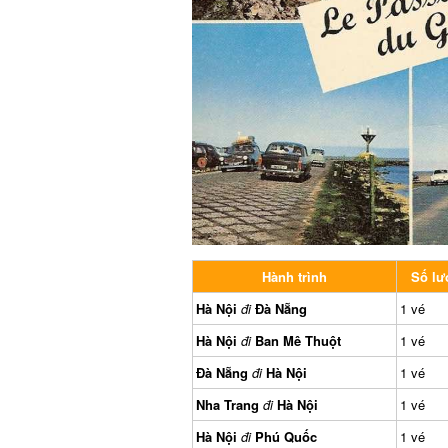
Hành trình
Số lượ
Hà Nội
đi
Đà Nẵng
1 vé
Hà Nội
đi
Ban Mê Thuột
1 vé
Đà Nẵng
đi
Hà Nội
1 vé
Nha Trang
đi
Hà Nội
1 vé
Hà Nội
đi
Phú Quốc
1 vé