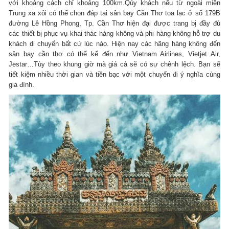
với khoảng cách chỉ khoảng 100km.Qúy khách nếu từ ngoài miền
Trung xa xôi có thể chọn đáp tại sân bay Cần Thơ tọa lạc ở số 179B
đường Lê Hồng Phong, Tp. Cần Thơ hiện đại được trang bị đầy đủ
các thiết bị phục vụ khai thác hàng không và phi hàng không hỗ trợ du
khách di chuyển bất cứ lúc nào. Hiện nay các hãng hàng không đến
sân bay cần thơ có thể kể đến như Vietnam Airlines, Vietjet Air,
Jestar…Tùy theo khung giờ mà giá cả sẽ có sự chênh lệch. Bạn sẽ
tiết kiệm nhiều thời gian và tiền bạc với một chuyến đi ý nghĩa cùng
gia đình.