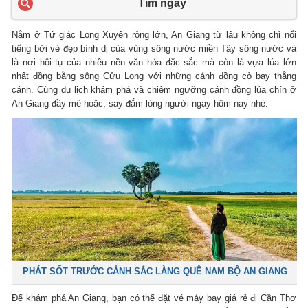
Tìm ngay
Nằm ở Tứ giác Long Xuyên rộng lớn, An Giang từ lâu không chỉ nổi
tiếng bởi vẻ đẹp bình dị của vùng sông nước miền Tây sông nước và
là nơi hội tụ của nhiều nền văn hóa đặc sắc mà còn là vựa lúa lớn
nhất đồng bằng sông Cửu Long với những cánh đồng cò bay thẳng
cánh. Cùng du lịch khám phá và chiêm ngưỡng cánh đồng lúa chín ở
An Giang đầy mê hoặc, say đắm lòng người ngay hôm nay nhé.
PHÁT SỐT TRƯỚC CẢNH SẮC LÀNG QUÊ NAM BỘ AN GIANG
Để khám phá An Giang, bạn có thể đặt vé máy bay giá rẻ đi Cần Thơ