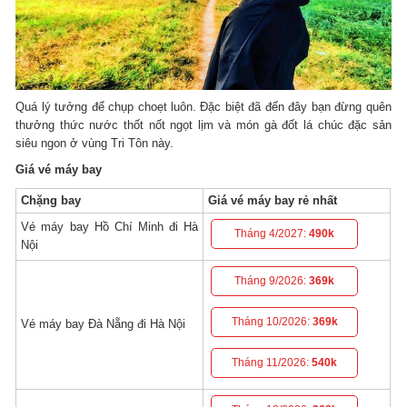
Quá lý tưởng để chụp choẹt luôn. Đặc biệt đã đến đây bạn đừng quên
thưởng thức nước thốt nốt ngọt lịm và món gà đốt lá chúc đặc sản
siêu ngon ở vùng Tri Tôn này.
Giá vé máy bay
Chặng bay
Giá vé máy bay rẻ nhất
Vé máy bay Hồ Chí Minh đi Hà
Tháng 4/2027:
490k
Nội
Tháng 9/2026:
369k
Tháng 10/2026:
369k
Vé máy bay Đà Nẵng đi Hà Nội
Tháng 11/2026:
540k