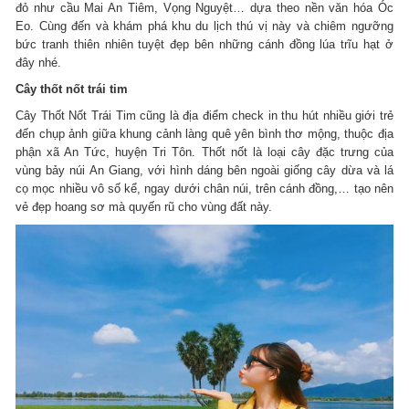
đỏ như cầu Mai An Tiêm, Vọng Nguyệt… dựa theo nền văn hóa Óc
Eo. Cùng đến và khám phá khu du lịch thú vị này và chiêm ngưỡng
bức tranh thiên nhiên tuyệt đẹp bên những cánh đồng lúa trĩu hạt ở
đây nhé.
Cây thốt nốt trái tim
Cây Thốt Nốt Trái Tim cũng là địa điểm check in thu hút nhiều giới trẻ
đến chụp ảnh giữa khung cảnh làng quê yên bình thơ mộng, thuộc địa
phận xã An Tức, huyện Tri Tôn. Thốt nốt là loại cây đặc trưng của
vùng bảy núi An Giang, với hình dáng bên ngoài giống cây dừa và lá
cọ mọc nhiều vô số kể, ngay dưới chân núi, trên cánh đồng,… tạo nên
vẻ đẹp hoang sơ mà quyến rũ cho vùng đất này.