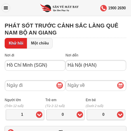
1900 2690
PHÁT SỐT TRƯỚC CẢNH SẮC LÀNG QUÊ
NAM BỘ AN GIANG
Khứ hồi
Một chiều
Nơi đi
Nơi đến
Ngày
Ngày
đi
về
Người lớn
Trẻ em
Em bé
(Trên 12 tuổi)
(Từ 2-12 tuổi)
(Dưới 2 tuổi)
1
0
0