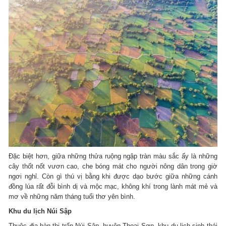
Đặc biệt hơn, giữa những thửa ruộng ngập tràn màu sắc ấy là những
cây thốt nốt vươn cao, che bóng mát cho người nông dân trong giờ
ngơi nghỉ. Còn gì thú vị bằng khi được dạo bước giữa những cánh
đồng lúa rất đỗi bình dị và mộc mạc, không khí trong lành mát mẻ và
mơ về những năm tháng tuổi thơ yên bình.
Khu du lịch Núi Sập
Thuộc địa bàn thị trấn Núi Sập, huyện Thoại Sơn, khu du lịch sinh thái