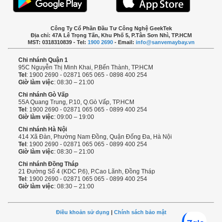
Công Ty Cổ Phần Đầu Tư Công Nghệ GeekTek
Địa chỉ: 47A Lê Trọng Tấn, Khu Phố 5, P.Tân Sơn Nhì, TP.HCM
MST: 0318310839 - Tel:
1900 2690
- Email:
info@sanvemaybay.vn
Chi nhánh Quận 1
95C Nguyễn Thị Minh Khai, P.Bến Thành, TP.HCM
Tel
: 1900 2690 - 02871 065 065 - 0898 400 254
Giờ làm việc
: 08:30 – 21:00
Chi nhánh Gò Vấp
55A Quang Trung, P.10, Q.Gò Vấp, TP.HCM
Tel
: 1900 2690 - 02871 065 065 - 0899 400 254
Giờ làm việc
: 09:00 – 19:00
Chi nhánh Hà Nội
414 Xã Đàn, Phường Nam Đồng, Quận Đống Đa, Hà Nội
Tel
: 1900 2690 - 02871 065 065 - 0899 400 254
Giờ làm việc
: 08:30 – 21:00
Chi nhánh Đồng Tháp
21 Đường Số 4 (KDC P.6), P.Cao Lãnh, Đồng Tháp
Tel
: 1900 2690 - 02871 065 065 - 0899 400 254
Giờ làm việc
: 08:30 – 21:00
Điều khoản sử dụng
|
Chính sách bảo mật