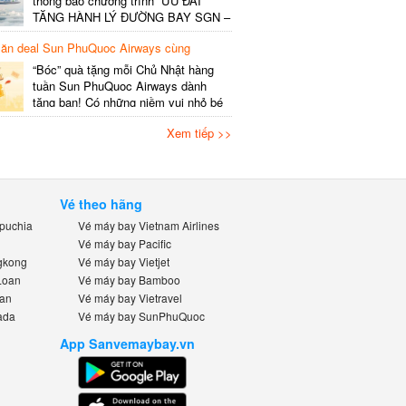
thông báo chương trình “ƯU ĐÃI
SHCB Giờ bay Tần suất Thời gian
TẶNG HÀNH LÝ ĐƯỜNG BAY SGN –
khai…
HAN v.v”, thông tin cụ thể như sau
ăn deal Sun PhuQuoc Airways cùng
Nội dung Ưu đãi miễn phí gói 20kg
ybay.vn
hành lý ký gửi đối với mỗi
“Bóc” quà tặng mỗi Chủ Nhật hàng
khách/chặng. Đối với vé lẻ – Áp
tuần Sun PhuQuoc Airways dành
dụng: Vé xuất/đổi từ 09/6 –
tặng bạn! Có những niềm vui nhỏ bé
30/6/2026….
nhưng đầy háo hức: sáng Chủ Nhật,
Xem tiếp >>
bên ly cà phê, bạn lên kế hoạch cho
chuyến du ngoạn bên gia đình, bè
bạn hay những người thân yêu. Tin
vui cho “khách iu” mê đi Hàn,…
Vé theo hãng
puchia
Vé máy bay Vietnam Airlines
Vé máy bay Pacific
gkong
Vé máy bay Vietjet
Loan
Vé máy bay Bamboo
Lan
Vé máy bay Vietravel
ada
Vé máy bay SunPhuQuoc
App Sanvemaybay.vn