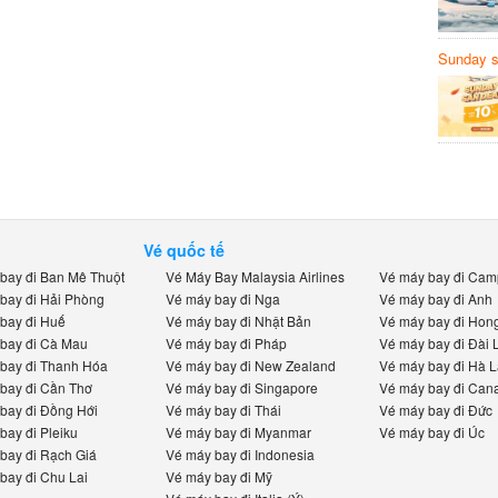
Sunday s
Sanvema
Vé quốc tế
bay đi Ban Mê Thuột
Vé Máy Bay Malaysia Airlines
Vé máy bay đi Cam
bay đi Hải Phòng
Vé máy bay đi Nga
Vé máy bay đi Anh
bay đi Huế
Vé máy bay đi Nhật Bản
Vé máy bay đi Hon
bay đi Cà Mau
Vé máy bay đi Pháp
Vé máy bay đi Đài 
bay đi Thanh Hóa
Vé máy bay đi New Zealand
Vé máy bay đi Hà 
bay đi Cần Thơ
Vé máy bay đi Singapore
Vé máy bay đi Can
bay đi Đồng Hới
Vé máy bay đi Thái
Vé máy bay đi Đức
bay đi Pleiku
Vé máy bay đi Myanmar
Vé máy bay đi Úc
bay đi Rạch Giá
Vé máy bay đi Indonesia
bay đi Chu Lai
Vé máy bay đi Mỹ