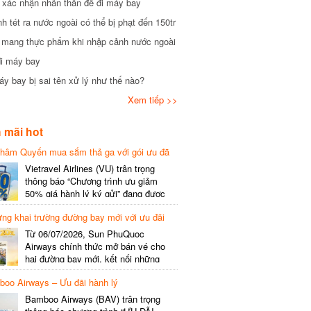
 xác nhận nhân thân để đi máy bay
 tét ra nước ngoài có thể bị phạt đến 150tr
 mang thực phẩm khi nhập cảnh nước ngoài
đi máy bay
y bay bị sai tên xử lý như thế nào?
Xem tiếp >>
 mãi hot
Thâm Quyến mua sắm thả ga với gói ưu đã
 phí gói cước
Vietravel Airlines (VU) trân trọng
thông báo “Chương trình ưu giảm
50% giá hành lý ký gửi” đang được
triển khai cho đường bay quốc tế mới
ng khai trường đường bay mới với ưu đãi
kết nối từ TP. Hồ Chí Minh
(SGN) đi Thâm Quyến – Trung Quốc
Từ 06/07/2026, Sun PhuQuoc
(SZX), chi tiết như sau: LỊCH BAY
Airways chính thức mở bán vé cho
CHI TIẾT Đường bay SHCB Giờ khởi
hai đường bay mới, kết nối những
hành Giờ đến Tần suất…
điểm đến giàu trải nghiệm, giúp hành
oo Airways – Ưu đãi hành lý
khách khám phá vẻ đẹp thiên nhiên
và văn hóa của miền Trung Việt Nam.
Bamboo Airways (BAV) trân trọng
Thông tin đường bay mới Đường bay