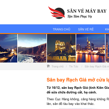
TRANG CHỦ
SĂN VÉ RẺ
KH
Trang chủ
/
Tin Tức
/
Sân bay Rạch Giá m
Sân bay Rạch Giá mở cửa l
Từ 16/12, sân bay Rạch Giá (tỉnh Kiên G
để sửa chữa đường cất, hạ cánh.
Theo Cục Hàng không, cảng hàng không R
lăn, sân đỗ tàu bay vào khai thác.