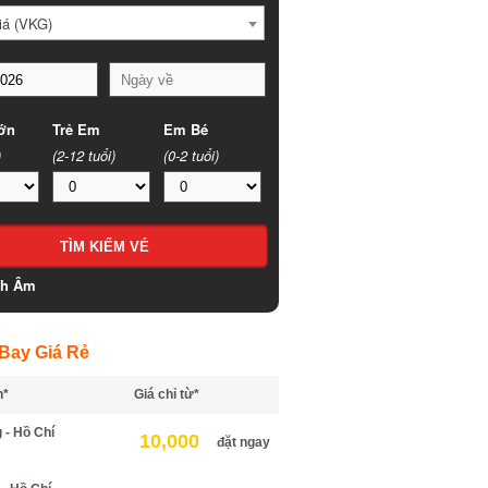
iá (VKG)
ớn
Trẻ Em
Em Bé
)
(2-12 tuổi)
(0-2 tuổi)
ch Âm
Bay Giá Rẻ
h*
Giá chỉ từ*
 - Hồ Chí
10,000
đặt ngay