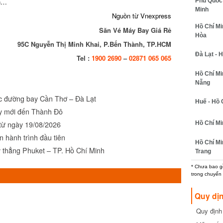
Phú Quốc 
ân…
Minh
Nguồn từ Vnexpress
Hồ Chí Mi
Săn Vé Máy Bay Giá Rẻ
Hòa
95C Nguyễn Thị Minh Khai, P.Bến Thành, TP.HCM
Đà Lạt - 
Tel :
1900 2690
–
02871 065 065
Hồ Chí Mi
Nẵng
ục đường bay Cần Thơ – Đà Lạt
Huế - Hồ 
y mới đến Thành Đô
 từ ngày 19/08/2026
Hồ Chí Mi
ên hành trình đầu tiên
Hồ Chí Mi
y thẳng Phuket – TP. Hồ Chí Minh
Trang
* Chưa bao gồ
trong chuyến 
Quy dị
Quy định 
cần biết