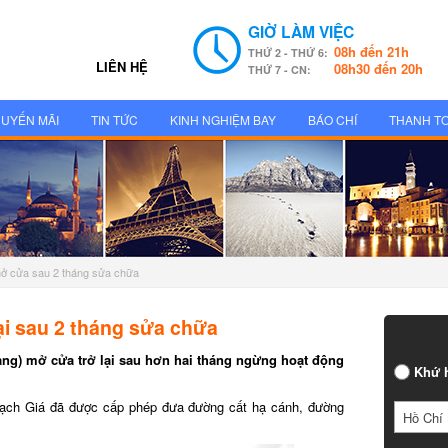
GIỜ LÀM VIỆC
08h đến 21h
THỨ 2 - THỨ 6:
LIÊN HỆ
08h30 đến 20h
THỨ 7 - CN:
UYẾN MÃI
TIN TỨC
KINH NGHIỆM BAY
BÁO CHÍ
THANH T
ở cửa sau 2 tháng sửa chữa
ại sau 2 tháng sửa chữa
iang) mở cửa trở lại sau hơn hai tháng ngừng hoạt động
Khứ 
ạch Giá đã được cấp phép đưa đường cất hạ cánh, đường
Hồ Chí