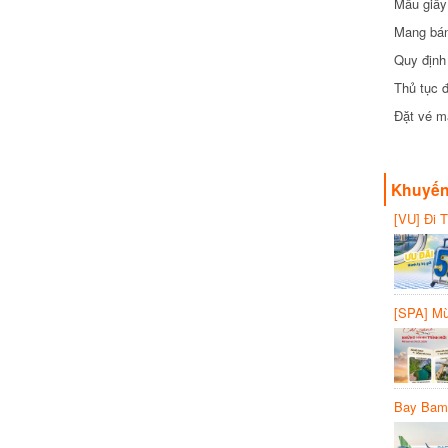
Mẫu giấy
Mang bánh
đồng
Quy định
Thủ tục 
Đặt vé má
Khuyến
[VU] Đi 
giảm 50%
[SPA] Mừ
20%
Bay Bamb