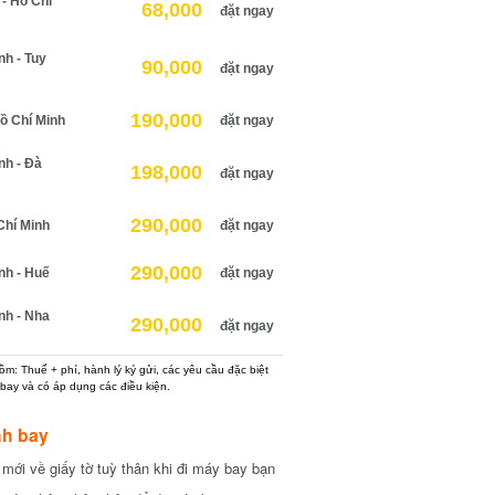
- Hồ Chí
68,000
đặt ngay
nh - Tuy
90,000
đặt ngay
190,000
Hồ Chí Minh
đặt ngay
nh - Đà
198,000
đặt ngay
290,000
Chí Minh
đặt ngay
290,000
nh - Huế
đặt ngay
nh - Nha
290,000
đặt ngay
m: Thuế + phí, hành lý ký gửi, các yêu cầu đặc biệt
bay và có áp dụng các điều kiện.
nh bay
mới về giấy tờ tuỳ thân khi đi máy bay bạn