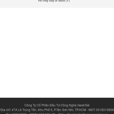
Vé máy bay đi Italia (Ý)
Công Ty Cổ Phần Đầu Tư Công Nghệ GeekTek
Địa chỉ: 47A Lê Trọng Tấn, Khu Phố 5, P.Tân Sơn Nhì, TP.HCM - MST: 0318310839