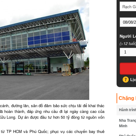
Rạch G
Người L
(>12 tuổi
Lị
Chặng 
cánh, đường lăn, sân đỗ đảm bảo sức chịu tải để khai thác
Hành trìn
 hoàn thành, đáp ứng nhu cầu đi lại ngày càng cao của
ửu Long. Dự án được đầu tư hơn 50 tỷ đồng từ nguồn vốn
Nha Trang
Minh
y từ TP HCM và Phú Quốc; phục vụ các chuyến bay thuê