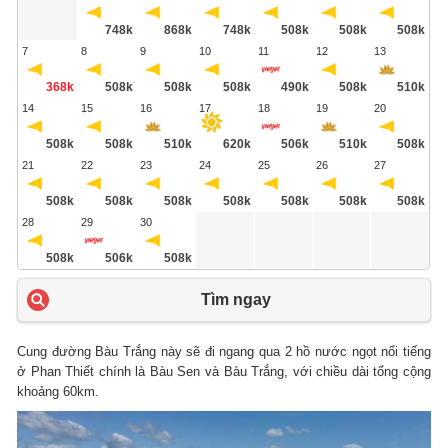
748k
868k
748k
508k
508k
508k
7
8
9
10
11
12
13
368k
508k
508k
508k
490k
508k
510k
14
15
16
17
18
19
20
508k
508k
510k
620k
506k
510k
508k
21
22
23
24
25
26
27
508k
508k
508k
508k
508k
508k
508k
28
29
30
508k
506k
508k
Tìm ngay
Cung đường Bàu Trắng này sẽ đi ngang qua 2 hồ nước ngọt nổi tiếng
ở Phan Thiết chính là Bàu Sen và Bàu Trắng, với chiều dài tổng cộng
khoảng 60km.