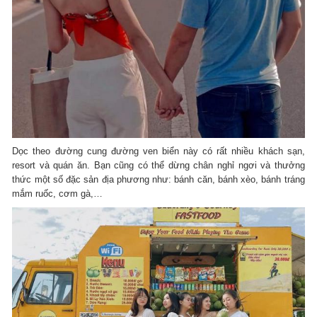
Dọc theo đường cung đường ven biển này có rất nhiều khách sạn,
resort và quán ăn. Bạn cũng có thể dừng chân nghỉ ngơi và thưởng
thức một số đặc sản địa phương như: bánh căn, bánh xèo, bánh tráng
mắm ruốc, cơm gà,…