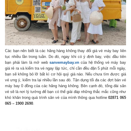
Các bạn nên biết là các hãng hàng không thay đổi giá vé máy bay liên
tục nhiều lần trong tuần. Do đó, ngay khi có ý định bay, việc đầu tiên
bạn phải làm là mở web
sanvemaybay.vn
của hệ thống vé máy bay
giá rẻ ra và kiểm tra vé ngay lập tức, chỉ cần đều đặn 5 phút mỗi ngày,
bạn sẽ không bỏ lỡ bất kì cơ hội quý giá nào. Nếu chưa tìm được giá
vé ưng ý, kiểm tra lại nhiều lần sau đó. Tận dụng tối đa các đợt bán vé
máy bay 0 đồng của các hãng hàng không. Bên cạnh đó, tổng đài săn
vé sẽ là nơi lý tưởng để bạn có thể giải đáp những thắc mắc cũng như
khó khăn trong quá trình săn vé của mình thông qua hotline
02871 065
065 – 1900 2690
.
Tin liên quan