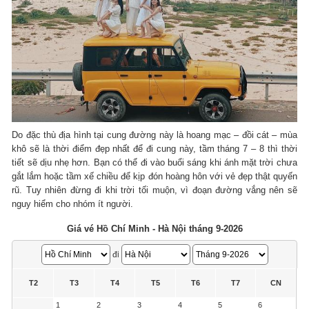
Do đặc thù địa hình tại cung đường này là hoang mạc – đồi cát – mùa
khô sẽ là thời điểm đẹp nhất để đi cung này, tầm tháng 7 – 8 thì thời
tiết sẽ dịu nhẹ hơn. Bạn có thể đi vào buổi sáng khi ánh mặt trời chưa
gắt lắm hoặc tầm xế chiều để kịp đón hoàng hôn với vẻ đẹp thật quyến
rũ. Tuy nhiên đừng đi khi trời tối muộn, vì đoạn đường vắng nên sẽ
nguy hiểm cho nhóm ít người.
Giá vé Hồ Chí Minh - Hà Nội tháng 9-2026
đi
T2
T3
T4
T5
T6
T7
CN
1
2
3
4
5
6