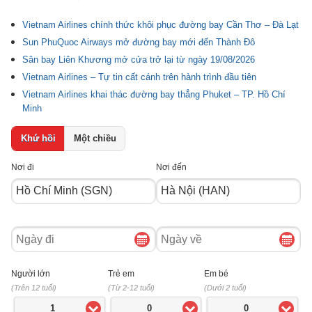
Vietnam Airlines chính thức khôi phục đường bay Cần Thơ – Đà Lạt
Sun PhuQuoc Airways mở đường bay mới đến Thành Đô
Sân bay Liên Khương mở cửa trở lại từ ngày 19/08/2026
Vietnam Airlines – Tự tin cất cánh trên hành trình đầu tiên
Vietnam Airlines khai thác đường bay thẳng Phuket – TP. Hồ Chí
Minh
Khứ hồi
Một chiều
Nơi đi
Nơi đến
Ngày
Ngày
đi
về
Người lớn
Trẻ em
Em bé
(Trên 12 tuổi)
(Từ 2-12 tuổi)
(Dưới 2 tuổi)
1
0
0