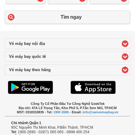
Tìm ngay
Vé máy bay nội địa
click to expand contents
Vé máy bay quốc tế
click to expand contents
Vé máy bay theo hãng
click to expand contents
Công Ty Cổ Phần Đầu Tư Công Nghệ GeekTek
Địa chỉ: 47A Lê Trọng Tấn, Khu Phố 5, P.Tân Sơn Nhì, TP.HCM
MST: 0318310839 - Tel:
1900 2690
- Email:
info@sanvemaybay.vn
Chi nhánh Quận 1
95C Nguyễn Thị Minh Khai, P.Bến Thành, TP.HCM
Tel
: 1900 2690 - 02871 065 065 - 0898 400 254